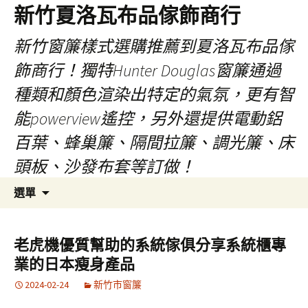
新竹夏洛瓦布品傢飾商行
新竹窗簾樣式選購推薦到夏洛瓦布品傢
飾商行！獨特Hunter Douglas窗簾通過
種類和顏色渲染出特定的氣氛，更有智
能powerview遙控，另外還提供電動鋁
百葉、蜂巢簾、隔間拉簾、調光簾、床
頭板、沙發布套等訂做！
跳
搜
選單
至
尋
內
關
容
鍵
老虎機優質幫助的系統傢俱分享系統櫃專
字:
業的日本瘦身產品
2024-02-24
新竹市窗簾