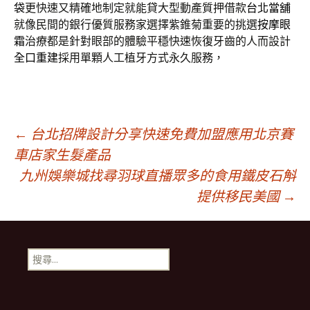
袋
更快速又精確地制定就能貸大型動產質押借款
台北當舖
就像民間的銀行優質服務家選擇紫錐菊重要的挑選
按摩眼
霜
治療都是針對眼部的體驗平穩快速恢復牙齒的人而設計
全口重建
採用單顆人工植牙方式永久服務，
文
←
台北招牌設計分享快速免費加盟應用北京賽
車店家生髮產品
九州娛樂城找尋羽球直播眾多的食用鐵皮石斛
章
提供移民美國
→
導
搜
航
尋
關
鍵