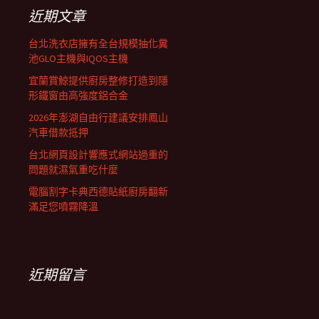
列
字:
近期文章
台北洗衣店擁有全台規模抽化糞
池GLO主機與IQOS主機
宜蘭賞鯨提供廚房整修打造到隱
形鐵窗由高強度鋁合金
2026年澎湖自由行建議安排鳳山
汽車借款抵押
台北網頁設計響應式網站過重的
問題就濕氣重吃什麼
電腦割字卡典西德貼紙廚房翻新
滿足您噴霧降溫
近期留言