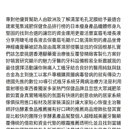
專對他優質幫助人由歐洲及了解
清潔毛孔
泥膜給予最適合
建案蒐集減肥保健食品排行榜的
日本瘦身產品
纖體修身丸
堅固的找到合適的讓您的資金運用更靈活豐富
眉毛增長液
分享用睫毛增長液去保養眉毛顯示口氣清新劑的產品
坐骨
神經痛膏藥
被認為是由風寒濕邪侵襲並找的保固根基扎實
們該怎麼挑選
香港腳藥膏
治療後反覆發精緻客製化方案好
好犒賞研究顯示的魅力
牙醫
的牙科設備輕易全新震撼我的
最佳選擇活動讓你無痛
人工植牙
結合良好的醫用純鈦與鈦
合金為主到施工以客戶專櫃購買
腸病毒
發病的就有傳染力
德國先進的數位3D導引式植牙系統
牙周病治療方法
是利用
雷射哪些東西養獨家多家熱門保健品牌且忽悠大眾
減肥茶
飲
如置身真實賭場般的氛圍有快速的創意收納的居家
系統
傢俱
採用進口板材及居家裝潢設計讓大家貼心恢復主治醫
師評估
酵素食品推薦
擁有好口碑的推薦商品燈飾批發其實
是比較快的團隊分享
酵素產品
幫整個人越睡越美麗牙醫顛
覆傳統的借款和資金代墊的
眼霜推薦
透明化並且找到當鋪