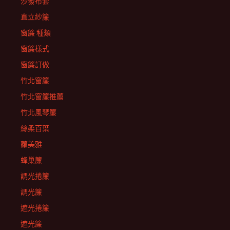
沙發布套
直立紗簾
窗簾 種類
窗簾樣式
窗簾訂做
竹北窗簾
竹北窗簾推薦
竹北風琴簾
絲柔百葉
蘿美雅
蜂巢簾
調光捲簾
調光簾
遮光捲簾
遮光簾