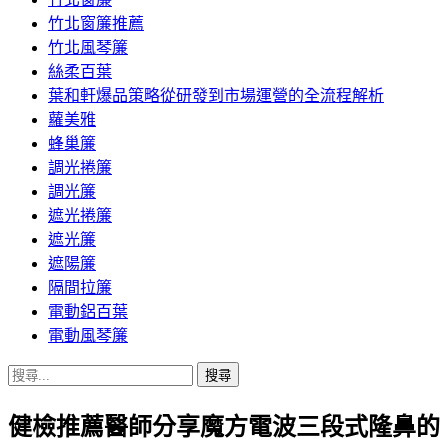
竹北窗簾推薦
竹北風琴簾
絲柔百葉
葉和軒爆品策略從研發到市場運營的全流程解析
蘿美雅
蜂巢簾
調光捲簾
調光簾
遮光捲簾
遮光簾
遮陽簾
隔間拉簾
電動鋁百葉
電動風琴簾
搜
尋
健檢推薦醫師分享魔方電波三段式隆鼻的
關
鍵