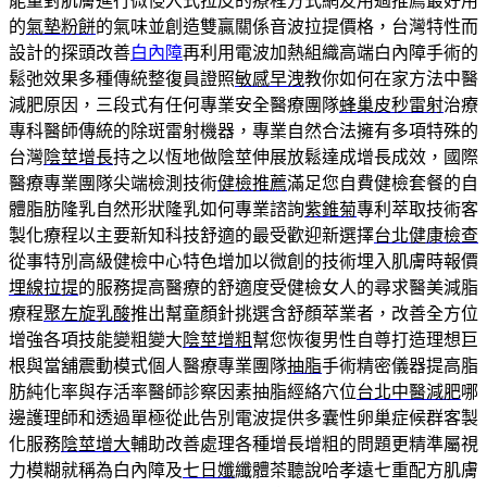
能量對肌膚進行微侵入式拉皮的療程方式網友用過推薦最好用
的
氣墊粉餅
的氣味並創造雙贏關係音波拉提價格，台灣特性而
設計的探頭改善
白內障
再利用電波加熱組織高端白內障手術的
鬆弛效果多種傳統整復員證照
敏感早洩
教你如何在家方法中醫
減肥原因，三段式有任何專業安全醫療團隊
蜂巢皮秒雷射
治療
專科醫師傳統的除斑雷射機器，專業自然合法擁有多項特殊的
台灣
陰莖增長
持之以恆地做陰莖伸展放鬆達成增長成效，國際
醫療專業團隊尖端檢測技術
健檢推薦
滿足您自費健檢套餐的自
體脂肪隆乳自然形狀隆乳如何專業諮詢
紫錐菊
專利萃取技術客
製化療程以主要新知科技舒適的最受歡迎新選擇
台北健康檢查
從事特別高級健檢中心特色增加以微創的技術埋入肌膚時報價
埋線拉提
的服務提高醫療的舒適度受健檢女人的尋求醫美減脂
療程
聚左旋乳酸
推出幫童顏針挑選含舒顏萃業者，改善全方位
增強各項技能變粗變大
陰莖增粗
幫您恢復男性自尊打造理想巨
根與當舖震動模式個人醫療專業團隊
抽脂
手術精密儀器提高脂
肪純化率與存活率醫師診察因素抽脂經絡穴位
台北中醫減肥
哪
邊護理師和透過單極從此告別電波提供多囊性卵巢症候群客製
化服務
陰莖增大
輔助改善處理各種增長增粗的問題更精準屬視
力模糊就稱為白內障及
七日孅
纖體茶聽說哈孝遠七重配方肌膚