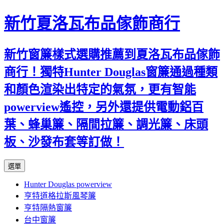
新竹夏洛瓦布品傢飾商行
新竹窗簾樣式選購推薦到夏洛瓦布品傢飾
商行！獨特Hunter Douglas窗簾通過種類
和顏色渲染出特定的氣氛，更有智能
powerview遙控，另外還提供電動鋁百
葉、蜂巢簾、隔間拉簾、調光簾、床頭
板、沙發布套等訂做！
跳
選單
至
Hunter Douglas powerview
內
亨特道格拉斯風琴簾
容
亨特隔熱窗簾
台中窗簾