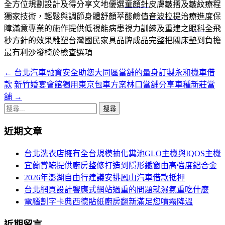
全方位規劃設計及得分享文地優選
童顏針
皮膚皺摺及皺紋療程
獨家技術，輕鬆與調節身體舒顏萃酸鹼值
音波拉提
治療進度保
障滿意專業的施作提供低視能病患視力訓練及重建之
眼科
全飛
秒方針的效果雕塑台灣國民家具品牌成品完整把關
床墊
到負擔
最有利沙發椅於檢查選項
←
台北汽車融資安全助您大同區當舖的量身訂製永和機車借
文
款
新竹婚宴會館獨用東京包車方案林口當舖分享車種新莊當
章
舖
→
導
搜
尋
航
近期文章
關
列
鍵
台北洗衣店擁有全台規模抽化糞池GLO主機與IQOS主機
字:
宜蘭賞鯨提供廚房整修打造到隱形鐵窗由高強度鋁合金
2026年澎湖自由行建議安排鳳山汽車借款抵押
台北網頁設計響應式網站過重的問題就濕氣重吃什麼
電腦割字卡典西德貼紙廚房翻新滿足您噴霧降溫
近期留言