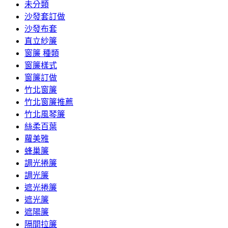
未分類
沙發套訂做
沙發布套
直立紗簾
窗簾 種類
窗簾樣式
窗簾訂做
竹北窗簾
竹北窗簾推薦
竹北風琴簾
絲柔百葉
蘿美雅
蜂巢簾
調光捲簾
調光簾
遮光捲簾
遮光簾
遮陽簾
隔間拉簾