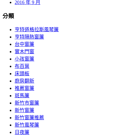
2016 年 9 月
分類
亨特道格拉斯風琴簾
亨特隔熱窗簾
台中窗簾
實木門窗
小孩窗簾
布百葉
床頭板
廚房翻新
推薦窗簾
斑馬簾
新竹市窗簾
新竹窗簾
新竹窗簾推薦
新竹風琴簾
日夜簾