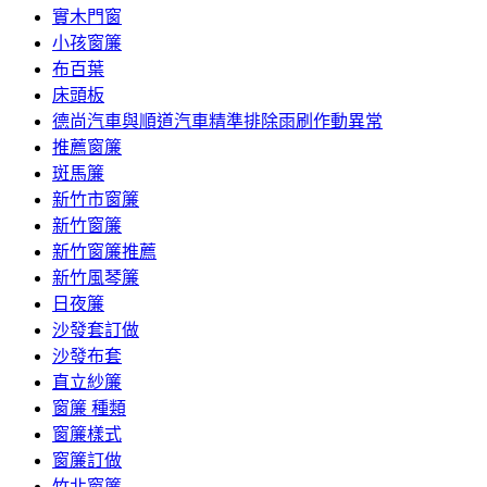
實木門窗
小孩窗簾
布百葉
床頭板
德尚汽車與順道汽車精準排除雨刷作動異常
推薦窗簾
斑馬簾
新竹市窗簾
新竹窗簾
新竹窗簾推薦
新竹風琴簾
日夜簾
沙發套訂做
沙發布套
直立紗簾
窗簾 種類
窗簾樣式
窗簾訂做
竹北窗簾