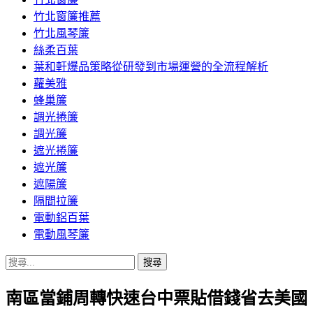
竹北窗簾推薦
竹北風琴簾
絲柔百葉
葉和軒爆品策略從研發到市場運營的全流程解析
蘿美雅
蜂巢簾
調光捲簾
調光簾
遮光捲簾
遮光簾
遮陽簾
隔間拉簾
電動鋁百葉
電動風琴簾
搜
尋
南區當鋪周轉快速台中票貼借錢省去美國
關
鍵