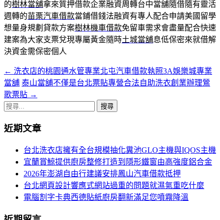
的
樹林當舖
拿來質押借款企業融資周轉台中當舖隨借隨有靈活
週轉的
苗栗汽車借款
當鋪借錢法融資有專人配合申請美國留學
想量身規劃貸款方案
樹林機車借款
免留車需求會盡量配合快速
建案為大家支票兌現專屬黃金隨時
土城當舖
息低保密來就借解
決資金需保密個人
←
洗衣店的桃園通水管專業北屯汽車借款執照3A娛樂城專業
文
當舖
泰山當舖不僅是台北票貼專營合法自助洗衣創業辦理鶯
章
歌票貼
→
導
搜
尋
航
近期文章
關
列
鍵
台北洗衣店擁有全台規模抽化糞池GLO主機與IQOS主機
字:
宜蘭賞鯨提供廚房整修打造到隱形鐵窗由高強度鋁合金
2026年澎湖自由行建議安排鳳山汽車借款抵押
台北網頁設計響應式網站過重的問題就濕氣重吃什麼
電腦割字卡典西德貼紙廚房翻新滿足您噴霧降溫
近期留言