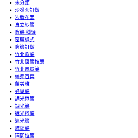
未分類
沙發套訂做
沙發布套
直立紗簾
窗簾 種類
窗簾樣式
窗簾訂做
竹北窗簾
竹北窗簾推薦
竹北風琴簾
絲柔百葉
蘿美雅
蜂巢簾
調光捲簾
調光簾
遮光捲簾
遮光簾
遮陽簾
隔間拉簾