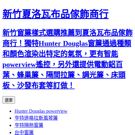
新竹夏洛瓦布品傢飾商行
新竹窗簾樣式選購推薦到夏洛瓦布品傢飾
商行！獨特Hunter Douglas窗簾通過種類
和顏色渲染出特定的氣氛，更有智能
powerview遙控，另外還提供電動鋁百
葉、蜂巢簾、隔間拉簾、調光簾、床頭
板、沙發布套等訂做！
跳
選單
至
Hunter Douglas powerview
內
亨特道格拉斯風琴簾
容
亨特隔熱窗簾
台中窗簾