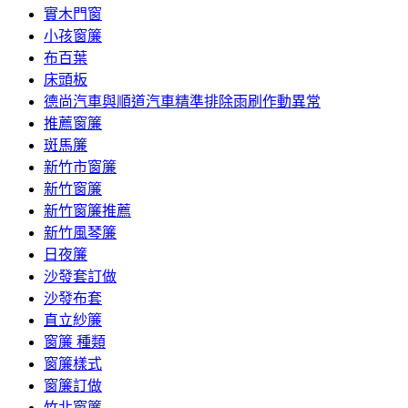
實木門窗
小孩窗簾
布百葉
床頭板
德尚汽車與順道汽車精準排除雨刷作動異常
推薦窗簾
斑馬簾
新竹市窗簾
新竹窗簾
新竹窗簾推薦
新竹風琴簾
日夜簾
沙發套訂做
沙發布套
直立紗簾
窗簾 種類
窗簾樣式
窗簾訂做
竹北窗簾