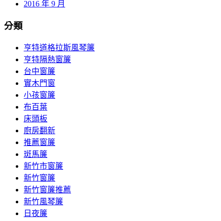
2016 年 9 月
分類
亨特道格拉斯風琴簾
亨特隔熱窗簾
台中窗簾
實木門窗
小孩窗簾
布百葉
床頭板
廚房翻新
推薦窗簾
斑馬簾
新竹市窗簾
新竹窗簾
新竹窗簾推薦
新竹風琴簾
日夜簾