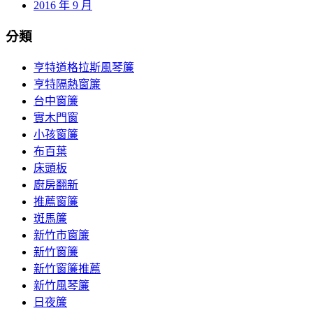
2016 年 9 月
分類
亨特道格拉斯風琴簾
亨特隔熱窗簾
台中窗簾
實木門窗
小孩窗簾
布百葉
床頭板
廚房翻新
推薦窗簾
斑馬簾
新竹市窗簾
新竹窗簾
新竹窗簾推薦
新竹風琴簾
日夜簾