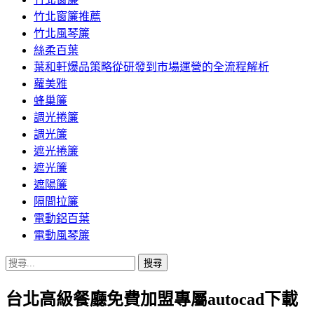
竹北窗簾推薦
竹北風琴簾
絲柔百葉
葉和軒爆品策略從研發到市場運營的全流程解析
蘿美雅
蜂巢簾
調光捲簾
調光簾
遮光捲簾
遮光簾
遮陽簾
隔間拉簾
電動鋁百葉
電動風琴簾
搜
尋
台北高級餐廳免費加盟專屬autocad下載
關
鍵