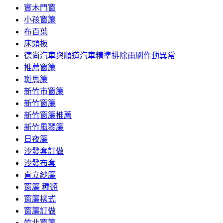
實木門窗
小孩窗簾
布百葉
床頭板
德尚汽車與順道汽車精準排除雨刷作動異常
推薦窗簾
斑馬簾
新竹市窗簾
新竹窗簾
新竹窗簾推薦
新竹風琴簾
日夜簾
沙發套訂做
沙發布套
直立紗簾
窗簾 種類
窗簾樣式
窗簾訂做
竹北窗簾