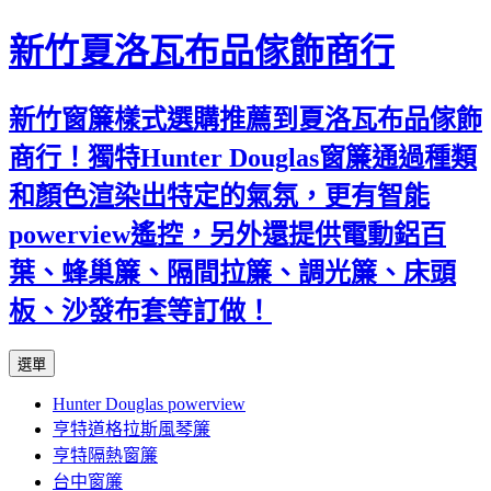
新竹夏洛瓦布品傢飾商行
新竹窗簾樣式選購推薦到夏洛瓦布品傢飾
商行！獨特Hunter Douglas窗簾通過種類
和顏色渲染出特定的氣氛，更有智能
powerview遙控，另外還提供電動鋁百
葉、蜂巢簾、隔間拉簾、調光簾、床頭
板、沙發布套等訂做！
跳
選單
至
Hunter Douglas powerview
內
亨特道格拉斯風琴簾
容
亨特隔熱窗簾
台中窗簾