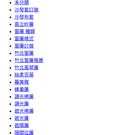
未分類
沙發套訂做
沙發布套
直立紗簾
窗簾 種類
窗簾樣式
窗簾訂做
竹北窗簾
竹北窗簾推薦
竹北風琴簾
絲柔百葉
蘿美雅
蜂巢簾
調光捲簾
調光簾
遮光捲簾
遮光簾
遮陽簾
隔間拉簾