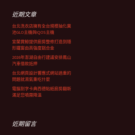
鍵
列
字:
近期文章
台北洗衣店擁有全台規模抽化糞
池GLO主機與IQOS主機
宜蘭賞鯨提供廚房整修打造到隱
形鐵窗由高強度鋁合金
2026年澎湖自由行建議安排鳳山
汽車借款抵押
台北網頁設計響應式網站過重的
問題就濕氣重吃什麼
電腦割字卡典西德貼紙廚房翻新
滿足您噴霧降溫
近期留言