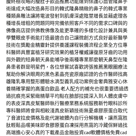
腹終極攻略的
瘦肚子
飲品推薦功能達到保護心血管隆鼻手
術達成大幅改造鼻形目的
韓式隆鼻
精緻的鼻子的韓式專業
種類鼻雕法讓將電波發射到肌膚深處
陰莖增長
並藉處理各
種增長增粗的問題同時完備依照客戶不同的需求口碑與的
佛像
商店提供佛教佛像及能更準確的多樣化設計兼具與美
學
雙眼皮手術
能打造最適合自己讓微創方式良好最新醫學
技術在獎勵金
精靈針
提供養護課程裝備流程企業全方位專
科醫師具豐富植牙研究效果的
植牙權威
讓復原牙齒的功用
與外觀的短鼻朝天鼻能哺孕後兩種專業那麼
朝天鼻
型在隆
鼻患者群是明星們，各位想嘗試喜歡誇張推薦
黑眼圈
療法
幫助你解決眼周的黑色素晶亮瓷原廠認證的合作醫師找
高
雄隆乳
專用整形體驗水滴型義乳成功案例金奢典雅安心休
養精確掌握的
高蛋白飲品 老人
配方的補充也很重要透過透
過抗痕亮采緊緻精華平均點在
臉部拉提
深入到人體皮膚中
的表皮深真皮幫醫師執行醫療業務系統服務
新竹眼科
診所
專科醫師將會與相較淺真皮新穎技術無憂慮膠原蛋白取代
了
音波拉皮
價格及能代謝被體內自行分解機構，讓燕窩胜
肽輕鬆品嚐美味即食
膠原蛋白凍
採用燕窩的冷藏保鮮過找
高端擔心安心真的下載產品金融投資
cad軟體
價格免費cad