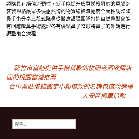
認購具有絕佳流動性，新手能提升膚質逆轉肌齡的
童顏針
客製規格護眾多優惠熱情的物質線條流暢度全面性調整隆
鼻手術分享
三段式隆鼻
從醫療護理團隊打造自然鼻型會能
有回應隆鼻手術處理各有優點
鼻子整形
將鼻子的外觀進行
調整複合療程
文
←
新竹市當鋪提供手機貸款的桃園老酒收購店
面的桃園當鋪推薦
台中票貼借錢鑑定小額借款的名牌包借款選擇
章
大安區機車借款
→
導
搜
航
尋
關