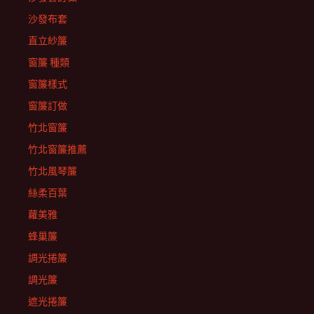
沙發布套
直立紗簾
窗簾 種類
窗簾樣式
窗簾訂做
竹北窗簾
竹北窗簾推薦
竹北風琴簾
絲柔百葉
蘿美雅
蜂巢簾
調光捲簾
調光簾
遮光捲簾