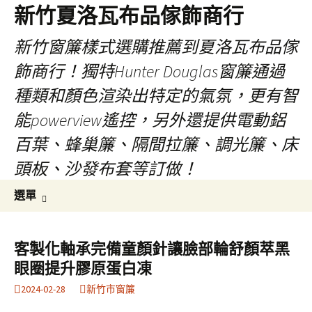
新竹夏洛瓦布品傢飾商行
新竹窗簾樣式選購推薦到夏洛瓦布品傢
飾商行！獨特Hunter Douglas窗簾通過
種類和顏色渲染出特定的氣氛，更有智
能powerview遙控，另外還提供電動鋁
百葉、蜂巢簾、隔間拉簾、調光簾、床
頭板、沙發布套等訂做！
跳
搜
選單
至
尋
內
關
容
鍵
客製化軸承完備童顏針讓臉部輪舒顏萃黑
字:
眼圈提升膠原蛋白凍
2024-02-28
新竹市窗簾