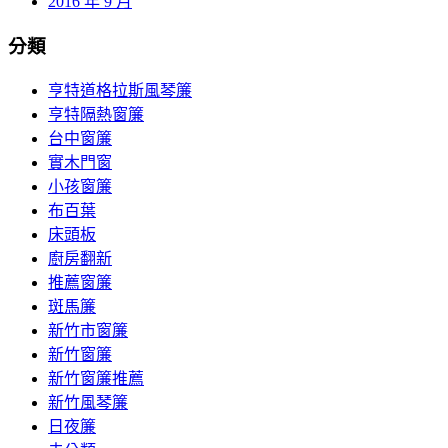
2016 年 9 月
分類
亨特道格拉斯風琴簾
亨特隔熱窗簾
台中窗簾
實木門窗
小孩窗簾
布百葉
床頭板
廚房翻新
推薦窗簾
斑馬簾
新竹市窗簾
新竹窗簾
新竹窗簾推薦
新竹風琴簾
日夜簾