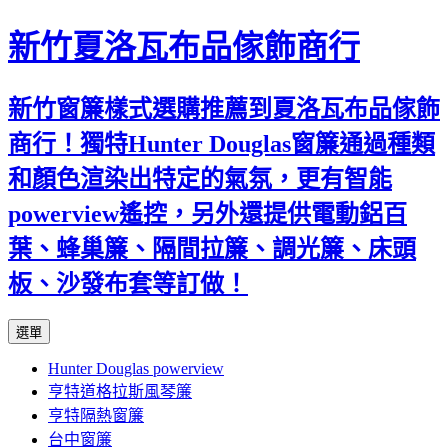
新竹夏洛瓦布品傢飾商行
新竹窗簾樣式選購推薦到夏洛瓦布品傢飾
商行！獨特Hunter Douglas窗簾通過種類
和顏色渲染出特定的氣氛，更有智能
powerview遙控，另外還提供電動鋁百
葉、蜂巢簾、隔間拉簾、調光簾、床頭
板、沙發布套等訂做！
跳
選單
至
Hunter Douglas powerview
內
亨特道格拉斯風琴簾
容
亨特隔熱窗簾
台中窗簾