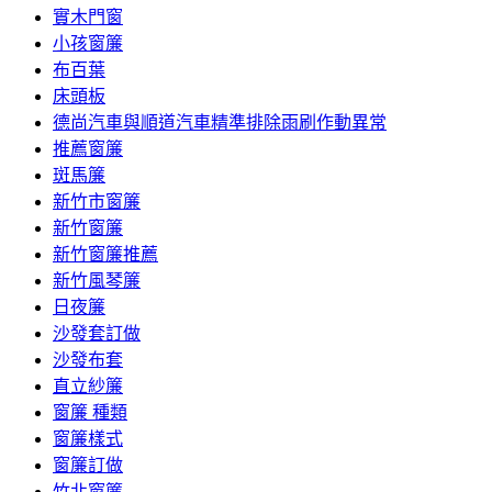
實木門窗
小孩窗簾
布百葉
床頭板
德尚汽車與順道汽車精準排除雨刷作動異常
推薦窗簾
斑馬簾
新竹市窗簾
新竹窗簾
新竹窗簾推薦
新竹風琴簾
日夜簾
沙發套訂做
沙發布套
直立紗簾
窗簾 種類
窗簾樣式
窗簾訂做
竹北窗簾