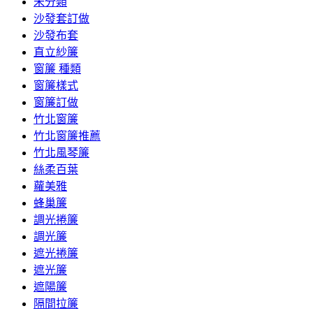
未分類
沙發套訂做
沙發布套
直立紗簾
窗簾 種類
窗簾樣式
窗簾訂做
竹北窗簾
竹北窗簾推薦
竹北風琴簾
絲柔百葉
蘿美雅
蜂巢簾
調光捲簾
調光簾
遮光捲簾
遮光簾
遮陽簾
隔間拉簾