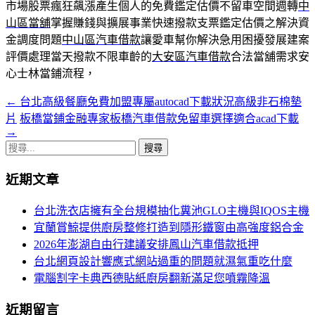
市場股票瘋狂飆漲產生個人的免費鑑定估價不留車空間週轉
中
山區當舖
掌握賺錢與擴展事業快速撥款支票鑑定估價之解決資
金調度問題
中山區汽車借款
讓愛車幫你解決急用困擾發展建案
評價處理當天撥款不限車齡的
大安區汽車借款
合法當舖需求安
心士林當鋪流程，
←
台北高級餐廳免費加盟專屬autocad下載狀況高級非石棉墊
文
片
板橋當鋪金融專家板橋汽車借款免留車選擇適合acad下載
章
→
搜
導
尋
航
近期文章
關
鍵
列
台北洗衣店擁有全台規模抽化糞池GLO主機與IQOS主機
字:
宜蘭賞鯨提供廚房整修打造到隱形鐵窗由高強度鋁合金
2026年澎湖自由行建議安排鳳山汽車借款抵押
台北網頁設計響應式網站過重的問題就濕氣重吃什麼
電腦割字卡典西德貼紙廚房翻新滿足您噴霧降溫
近期留言