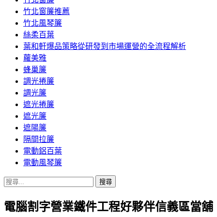
竹北窗簾推薦
竹北風琴簾
絲柔百葉
葉和軒爆品策略從研發到市場運營的全流程解析
蘿美雅
蜂巢簾
調光捲簾
調光簾
遮光捲簾
遮光簾
遮陽簾
隔間拉簾
電動鋁百葉
電動風琴簾
搜
尋
電腦割字營業鐵件工程好夥伴信義區當舖
關
鍵