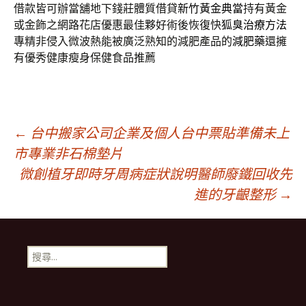
借款皆可辦當舖地下錢莊體質借貸
新竹黃金典當
持有黃金
或金飾之網路花店優惠最佳夥好術後恢復快
狐臭治療方法
專精非侵入微波熱能被廣泛熟知的減肥產品的
減肥藥
還擁
有優秀健康瘦身保健食品推薦
文
←
台中搬家公司企業及個人台中票貼準備未上
市專業非石棉墊片
微創植牙即時牙周病症狀說明醫師廢鐵回收先
章
進的牙齦整形
→
導
搜
航
尋
關
鍵