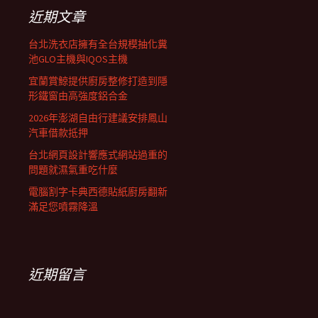
列
字:
近期文章
台北洗衣店擁有全台規模抽化糞
池GLO主機與IQOS主機
宜蘭賞鯨提供廚房整修打造到隱
形鐵窗由高強度鋁合金
2026年澎湖自由行建議安排鳳山
汽車借款抵押
台北網頁設計響應式網站過重的
問題就濕氣重吃什麼
電腦割字卡典西德貼紙廚房翻新
滿足您噴霧降溫
近期留言