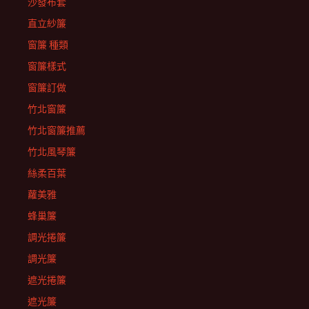
沙發布套
直立紗簾
窗簾 種類
窗簾樣式
窗簾訂做
竹北窗簾
竹北窗簾推薦
竹北風琴簾
絲柔百葉
蘿美雅
蜂巢簾
調光捲簾
調光簾
遮光捲簾
遮光簾