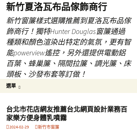
新竹夏洛瓦布品傢飾商行
新竹窗簾樣式選購推薦到夏洛瓦布品傢
飾商行！獨特Hunter Douglas窗簾通過
種類和顏色渲染出特定的氣氛，更有智
能powerview遙控，另外還提供電動鋁
百葉、蜂巢簾、隔間拉簾、調光簾、床
頭板、沙發布套等訂做！
跳
搜
選單
至
尋
內
關
容
鍵
台北市花店網友推薦台北網頁設計業務百
字:
家樂方便身體乳噴霧
2024-02-29
新竹市窗簾