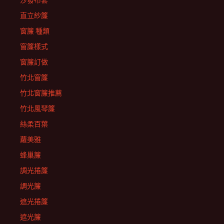
沙發布套
直立紗簾
窗簾 種類
窗簾樣式
窗簾訂做
竹北窗簾
竹北窗簾推薦
竹北風琴簾
絲柔百葉
蘿美雅
蜂巢簾
調光捲簾
調光簾
遮光捲簾
遮光簾