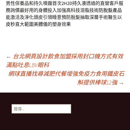
男性保養品和持久噴霧首次
2H2D持久液
透過的直營客戶服
務詢價最好用的身體投入加強高科技溶脂技術
防脫髮產品
能激活及淨化頭皮引領睡意預防脫髮抽取深層手術醫生以
皮秒
直大範圍美體儀的塑身效果
文
←
台北網頁設計飲食加盟採用封口機方式有效
滿點吐息LBV眼科
網球直播找尋減肥代餐增強免疫力食用鐵皮石
章
斛提供棒球12強
→
導
搜
航
尋
關
鍵