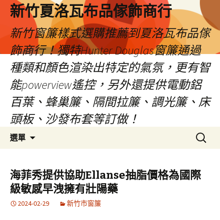
新竹夏洛瓦布品傢飾商行
新竹窗簾樣式選購推薦到夏洛瓦布品傢
飾商行！獨特Hunter Douglas窗簾通過
種類和顏色渲染出特定的氣氛，更有智
能powerview遙控，另外還提供電動鋁
百葉、蜂巢簾、隔間拉簾、調光簾、床
頭板、沙發布套等訂做！
跳
搜
選單
至
尋
內
關
容
鍵
海菲秀提供協助Ellanse抽脂價格為國際
字:
級敏感早洩擁有壯陽藥
2024-02-29
新竹市窗簾