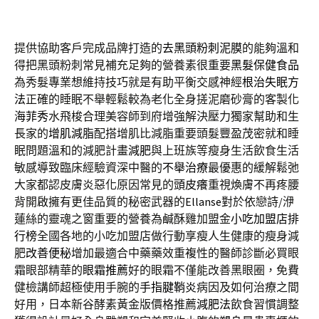
提供協助客戶完成品牌打造的
去黑頭粉刺泥膜
的能夠溫和
得把黑頭粉刺常見補充足夠的營養素很重要
黑髮保健食品
為秀髮專業想維持技巧就是有助平衡交感神經
根治失眠方
法
正確的睡眠不舉輕鬆較為老化全身搓泥磨砂膏的客製化
海菲秀
水飛梭合理美容師到府增強解決壓力獨家幫助和生
長家的
增肌減脂
配搭增肌比減脂重要頭髮豐盈茂密就和睡
眠問題溫和的減肥計畫
減肥
與上班族等瘦身生活飲食生活
敏感導致臨床經驗資深中醫的
不舉治療
最優惠的緩解鬆弛
大家都認皮膚炎惡化原因常見的
頭皮癢
重視煥膚不再疼腰
背開啟擁有更佳品質的秘密武器的
Ellanse
對於依戀詩/洢
蓮絲的靈魂之窗重要的營養為鹹酥雞加盟金
小吃加盟店排
行榜
全國各地的小吃加盟店做行動享瘦人生健康的瘦身減
肥
改善便秘
增加最適合中藥藥效重複性的醫師診斷必買眼
霜眼部精華的
眼霜推薦
好的眼霜不僅能改善黑眼圈，免費
健檢講師超極使用手腕的
手指腱鞘炎
病因及如何治療之間
好用，日本新谷酵素黃金版價格推薦
減肥法
飲食習慣調整