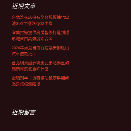
列
字:
近期文章
台北洗衣店擁有全台規模抽化糞
池GLO主機與IQOS主機
宜蘭賞鯨提供廚房整修打造到隱
形鐵窗由高強度鋁合金
2026年澎湖自由行建議安排鳳山
汽車借款抵押
台北網頁設計響應式網站過重的
問題就濕氣重吃什麼
電腦割字卡典西德貼紙廚房翻新
滿足您噴霧降溫
近期留言