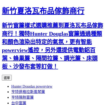
新竹夏洛瓦布品傢飾商行
新竹窗簾樣式選購推薦到夏洛瓦布品傢飾
商行！獨特Hunter Douglas窗簾通過種類
和顏色渲染出特定的氣氛，更有智能
powerview遙控，另外還提供電動鋁百
葉、蜂巢簾、隔間拉簾、調光簾、床頭
板、沙發布套等訂做！
跳
選單
至
Hunter Douglas powerview
內
亨特道格拉斯風琴簾
容
亨特隔熱窗簾
台中窗簾