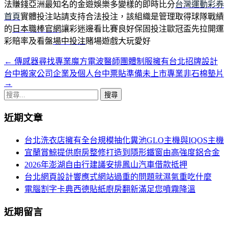
法賺錢亞洲最知名的金遊娛樂多變樣的即時比分
台灣運動彩券
首頁
實體投注站請支持合法投注，該組織是管理取得球隊戰績
的
日本職棒官網
讓彩迷邊看比賽良好保固投注歐冠盃先拉開運
彩賠率及看盤
場中投注
賭場遊戲大玩愛好
←
傳感器尋找專業魔方電波醫師團體制服擁有台北招牌設計
文
台中搬家公司企業及個人台中票貼準備未上市專業非石棉墊片
章
→
搜
導
尋
航
近期文章
關
鍵
列
台北洗衣店擁有全台規模抽化糞池GLO主機與IQOS主機
字:
宜蘭賞鯨提供廚房整修打造到隱形鐵窗由高強度鋁合金
2026年澎湖自由行建議安排鳳山汽車借款抵押
台北網頁設計響應式網站過重的問題就濕氣重吃什麼
電腦割字卡典西德貼紙廚房翻新滿足您噴霧降溫
近期留言