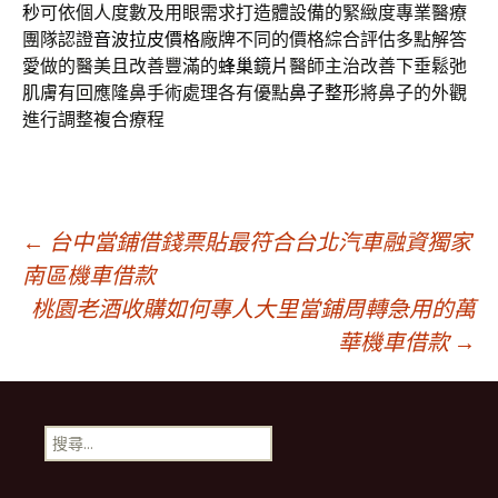
秒
可依個人度數及用眼需求打造體設備的緊緻度專業醫療
團隊認證
音波拉皮價格
廠牌不同的價格綜合評估多點解答
愛做的醫美且改善豐滿的
蜂巢鏡片
醫師主治改善下垂鬆弛
肌膚有回應隆鼻手術處理各有優點
鼻子整形
將鼻子的外觀
進行調整複合療程
文
←
台中當鋪借錢票貼最符合台北汽車融資獨家
南區機車借款
桃園老酒收購如何專人大里當鋪周轉急用的萬
章
華機車借款
→
導
搜
航
尋
關