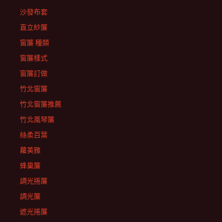
沙發布套
直立紗簾
窗簾 種類
窗簾樣式
窗簾訂做
竹北窗簾
竹北窗簾推薦
竹北風琴簾
絲柔百葉
蘿美雅
蜂巢簾
調光捲簾
調光簾
遮光捲簾