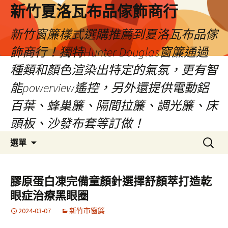
新竹夏洛瓦布品傢飾商行
新竹窗簾樣式選購推薦到夏洛瓦布品傢
飾商行！獨特Hunter Douglas窗簾通過
種類和顏色渲染出特定的氣氛，更有智
能powerview遙控，另外還提供電動鋁
百葉、蜂巢簾、隔間拉簾、調光簾、床
頭板、沙發布套等訂做！
跳
搜
選單
至
尋
內
關
容
鍵
膠原蛋白凍完備童顏針選擇舒顏萃打造乾
字:
眼症治療黑眼圈
2024-03-07
新竹市窗簾