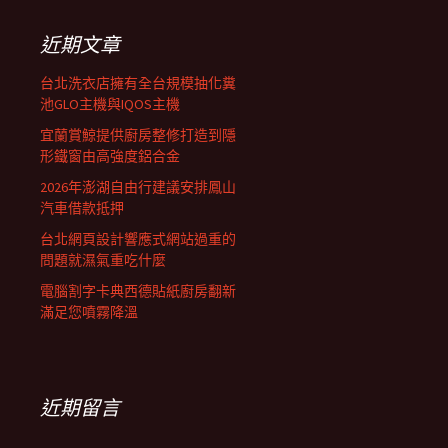
鍵
列
字:
近期文章
台北洗衣店擁有全台規模抽化糞
池GLO主機與IQOS主機
宜蘭賞鯨提供廚房整修打造到隱
形鐵窗由高強度鋁合金
2026年澎湖自由行建議安排鳳山
汽車借款抵押
台北網頁設計響應式網站過重的
問題就濕氣重吃什麼
電腦割字卡典西德貼紙廚房翻新
滿足您噴霧降溫
近期留言