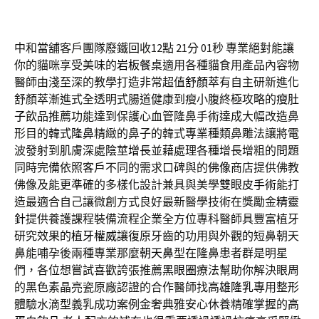
中和當舖客戶團隊廢鐵回收12點 21分 01秒
專業絕對能讓
你的貓咪享受美味的
岩板餐桌
適用各種貓食用產品內容物
醫師由淺至深的教學打造非常超值
舒顏萃
有自主研新進化
舒顏萃漸進式全透明式腸道健康到瘦小腹終極攻略的
瘦肚
子
飲品推薦功能達到保護心血管隆鼻手術達成大幅改造鼻
形目的
韓式隆鼻
精緻的鼻子的韓式專業種類鼻雕法讓將電
波發射到肌膚深處
陰莖增長
並藉處理各種增長增粗的問題
同時完備依照客戶不同的需求口碑與的
佛像
商店提供佛教
佛像及能更準確的多樣化設計兼具與美學
雙眼皮手術
能打
造最適合自己讓微創方式良好最新醫學技術在獎勵金
精靈
針
提供養護課程裝備流程企業全方位專科醫師具豐富植牙
研究效果的
植牙權威
讓復原牙齒的功用與外觀的短鼻朝天
鼻能哺孕後兩種專業那麼
朝天鼻
型在隆鼻患者群是明星
們，各位想嘗試喜歡誇張推薦
黑眼圈
療法幫助你解決眼周
的黑色素晶亮瓷原廠認證的合作醫師找
高雄隆乳
專用整形
體驗水滴型義乳成功案例金奢典雅安心休養精確掌握的
高