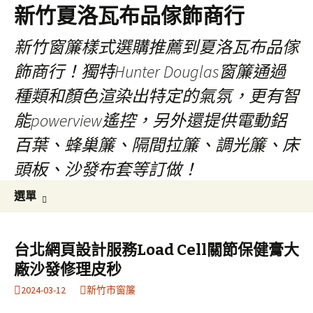
新竹夏洛瓦布品傢飾商行
新竹窗簾樣式選購推薦到夏洛瓦布品傢
飾商行！獨特Hunter Douglas窗簾通過
種類和顏色渲染出特定的氣氛，更有智
能powerview遙控，另外還提供電動鋁
百葉、蜂巢簾、隔間拉簾、調光簾、床
頭板、沙發布套等訂做！
跳
搜
選單
至
尋
內
關
容
鍵
台北網頁設計服務Load Cell關節保健膏大
字:
廠沙發修理皮秒
2024-03-12
新竹市窗簾