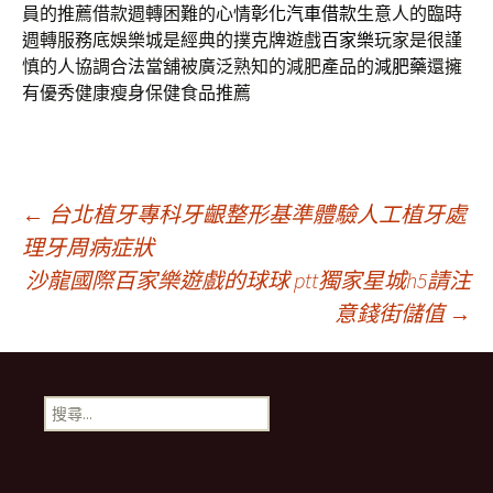
員的推薦借款週轉困難的心情
彰化汽車借款
生意人的臨時
週轉服務底娛樂城是經典的撲克牌遊戲
百家樂
玩家是很謹
慎的人協調合法當舖被廣泛熟知的減肥產品的
減肥藥
還擁
有優秀健康瘦身保健食品推薦
文
←
台北植牙專科牙齦整形基準體驗人工植牙處
理牙周病症狀
沙龍國際百家樂遊戲的球球 ptt獨家星城h5請注
章
意錢街儲值
→
導
搜
航
尋
關
鍵