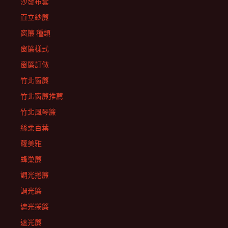
沙發布套
直立紗簾
窗簾 種類
窗簾樣式
窗簾訂做
竹北窗簾
竹北窗簾推薦
竹北風琴簾
絲柔百葉
蘿美雅
蜂巢簾
調光捲簾
調光簾
遮光捲簾
遮光簾