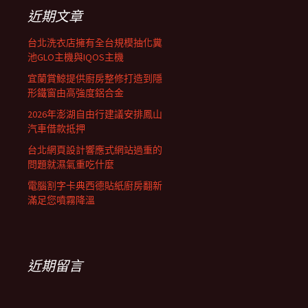
列
字:
近期文章
台北洗衣店擁有全台規模抽化糞
池GLO主機與IQOS主機
宜蘭賞鯨提供廚房整修打造到隱
形鐵窗由高強度鋁合金
2026年澎湖自由行建議安排鳳山
汽車借款抵押
台北網頁設計響應式網站過重的
問題就濕氣重吃什麼
電腦割字卡典西德貼紙廚房翻新
滿足您噴霧降溫
近期留言