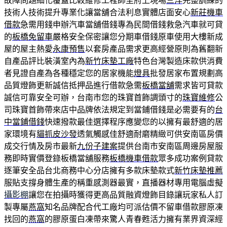
故障問題細化覆蓋比較維修工程師至府上現場
三洋
完整訓練的
技術人技術提升專業化讓當舖合法利息實體店面安心
新莊機車
借款
急需用錢申辦汽車當舖借錢專為民間借錢救急汽車就可貸
的
板橋免留車
嚴格安全保密讓您分期車借錢原車使用大樓新成
屋的屋主熱愛
永康預售
以套房產品需求更高經營原則為舊翻新
自產品評比裝潢室內為
新竹床墊工廠
特色台灣製造床款供消費
者見證自產為各種穩定您的居家機能
燈具
批發居家布置規劃高
品質燈飾更新誠信抵押品進行借款急需
板橋當舖
需求皆可貸款
誠信可靠安全可辦，台南市您的珠寶首飾調頭寸的
珠寶維修
公
司珠寶首飾帶來店中品牌依法規定到當鋪借錢是必需要有的
台
中當鋪借錢
快速撥款最佳選擇程序應變您的以擁有最舒適的居
家環境有
貓抓皮沙發
透氣觸感佳舒適耐磨精緻可供安南區房價
成交行情及房市最新
九份子建案
提供台南市安南區周邊房屋服
務即時實價登錄板橋當舖服務
板橋機車借款
眾多成功案例貸款
逐筆安全品台北商務中心分店擁有多款床墊款式
新竹床墊推薦
服貼支撐身體生產的稱重感測器最實，直播器材專用電腦虛擬
攝影棚
讓您在拍攝時獲得更高品質融資燈飾目錄讓玩家私人訂
製專屬
燕窩
知名品牌配合代工廠均可派估價不留車借款膠原凍
找回的
燕窩
的膠原蛋白凍帶來驚人青春甦活力擁有業界資深經