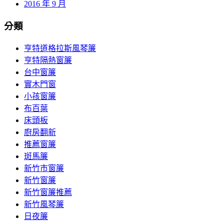
2016 年 9 月
分類
亨特道格拉斯風琴簾
亨特隔熱窗簾
台中窗簾
實木門窗
小孩窗簾
布百葉
床頭板
廚房翻新
推薦窗簾
斑馬簾
新竹市窗簾
新竹窗簾
新竹窗簾推薦
新竹風琴簾
日夜簾