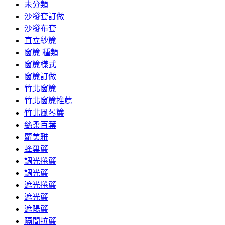
未分類
沙發套訂做
沙發布套
直立紗簾
窗簾 種類
窗簾樣式
窗簾訂做
竹北窗簾
竹北窗簾推薦
竹北風琴簾
絲柔百葉
蘿美雅
蜂巢簾
調光捲簾
調光簾
遮光捲簾
遮光簾
遮陽簾
隔間拉簾