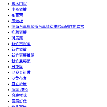
實木門窗
小孩窗簾
布百葉
床頭板
德尚汽車與順道汽車精準排除雨刷作動異常
推薦窗簾
斑馬簾
新竹市窗簾
新竹窗簾
新竹窗簾推薦
新竹風琴簾
日夜簾
沙發套訂做
沙發布套
直立紗簾
窗簾 種類
窗簾樣式
窗簾訂做
竹北窗簾