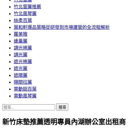
竹北窗簾推薦
竹北風琴簾
絲柔百葉
葉和軒爆品策略從研發到市場運營的全流程解析
蘿美雅
蜂巢簾
調光捲簾
調光簾
遮光捲簾
遮光簾
遮陽簾
隔間拉簾
電動鋁百葉
電動風琴簾
搜
尋
新竹床墊推薦透明專員內湖辦公室出租商
關
鍵