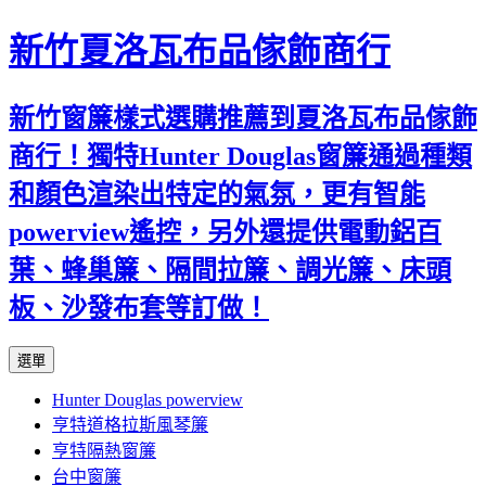
新竹夏洛瓦布品傢飾商行
新竹窗簾樣式選購推薦到夏洛瓦布品傢飾
商行！獨特Hunter Douglas窗簾通過種類
和顏色渲染出特定的氣氛，更有智能
powerview遙控，另外還提供電動鋁百
葉、蜂巢簾、隔間拉簾、調光簾、床頭
板、沙發布套等訂做！
跳
選單
至
Hunter Douglas powerview
內
亨特道格拉斯風琴簾
容
亨特隔熱窗簾
台中窗簾