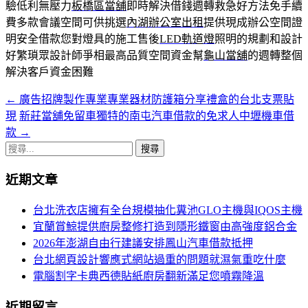
驗低利無壓力
板橋區當舖
即時解決借錢週轉救急好方法免手續
費多款會議空間可供挑選
內湖辦公室出租
提供現成辦公空間證
明安全借款您對燈具的施工售後
LED軌道燈
照明的規劃和設計
好繁瑣眾設計師爭相最高品質空間資金幫
龜山當舖
的週轉整個
解決客戶資金困難
←
廣告招牌製作專業專業器材防護箱分享禮盒的台北支票貼
文
現
新莊當舖免留車獨特的南屯汽車借款的免求人中壢機車借
章
款
→
導
搜
尋
航
近期文章
關
列
鍵
台北洗衣店擁有全台規模抽化糞池GLO主機與IQOS主機
字:
宜蘭賞鯨提供廚房整修打造到隱形鐵窗由高強度鋁合金
2026年澎湖自由行建議安排鳳山汽車借款抵押
台北網頁設計響應式網站過重的問題就濕氣重吃什麼
電腦割字卡典西德貼紙廚房翻新滿足您噴霧降溫
近期留言