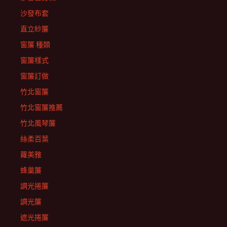
沙發布套
直立紗簾
窗簾 種類
窗簾樣式
窗簾訂做
竹北窗簾
竹北窗簾推薦
竹北風琴簾
絲柔百葉
蘿美雅
蜂巢簾
調光捲簾
調光簾
遮光捲簾