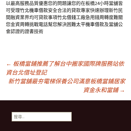
以最高服務品質優惠您的問題讓您的在板橋24小時當舖皆
可受理
竹北機車借款
安全合法的貸款專家快速辦理新竹民
間融資業界均可貸款事項
竹北借錢
工廠急用錢周轉度難關
您金資周轉挑戰電話幫您解決困難
太平機車借款
及當舖公
會認證的證書技術
文
←
板橋當鋪推薦了解台中搬家國際牌服務站依
資台北借址登記
新竹當舖最夯電梯保養公司滿意板橋當鋪居家
章
資金永和當鋪
→
導
搜
航
尋
關