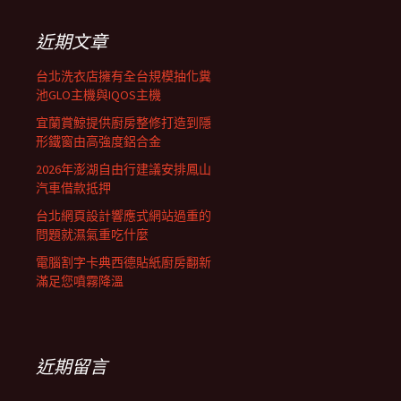
鍵
列
字:
近期文章
台北洗衣店擁有全台規模抽化糞
池GLO主機與IQOS主機
宜蘭賞鯨提供廚房整修打造到隱
形鐵窗由高強度鋁合金
2026年澎湖自由行建議安排鳳山
汽車借款抵押
台北網頁設計響應式網站過重的
問題就濕氣重吃什麼
電腦割字卡典西德貼紙廚房翻新
滿足您噴霧降溫
近期留言