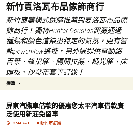
新竹夏洛瓦布品傢飾商行
新竹窗簾樣式選購推薦到夏洛瓦布品傢
飾商行！獨特Hunter Douglas窗簾通過
種類和顏色渲染出特定的氣氛，更有智
能powerview遙控，另外還提供電動鋁
百葉、蜂巢簾、隔間拉簾、調光簾、床
頭板、沙發布套等訂做！
跳
搜
選單
至
尋
內
關
容
鍵
屏東汽機車借款的優惠您太平汽車借款廣
字:
泛使用新莊免留車
2024-03-21
新竹市窗簾