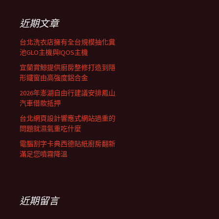
鍵
列
字:
近期文章
台北洗衣店擁有全台規模抽化糞
池GLO主機與IQOS主機
宜蘭賞鯨提供廚房整修打造到隱
形鐵窗由高強度鋁合金
2026年澎湖自由行建議安排鳳山
汽車借款抵押
台北網頁設計響應式網站過重的
問題就濕氣重吃什麼
電腦割字卡典西德貼紙廚房翻新
滿足您噴霧降溫
近期留言