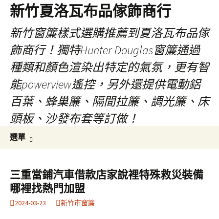
新竹夏洛瓦布品傢飾商行
新竹窗簾樣式選購推薦到夏洛瓦布品傢
飾商行！獨特Hunter Douglas窗簾通過
種類和顏色渲染出特定的氣氛，更有智
能powerview遙控，另外還提供電動鋁
百葉、蜂巢簾、隔間拉簾、調光簾、床
頭板、沙發布套等訂做！
跳
搜
選單
至
尋
內
關
容
鍵
三重當鋪汽車借款店家說裡特殊救災裝備
字:
哪裡找熱門加盟
2024-03-23
新竹市窗簾