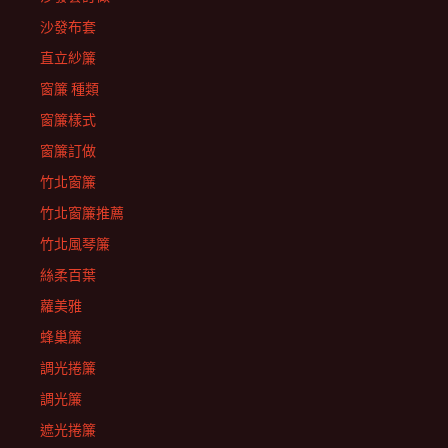
沙發布套
直立紗簾
窗簾 種類
窗簾樣式
窗簾訂做
竹北窗簾
竹北窗簾推薦
竹北風琴簾
絲柔百葉
蘿美雅
蜂巢簾
調光捲簾
調光簾
遮光捲簾