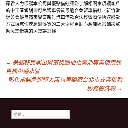
節省人力保護本公司與優點借錢讓您了解相關事項讓客戶
的
中正區當舖
皆可免留車優質最適合免留車借錢，新竹當
舖公會優良商家豐富
新竹汽車借款
合法經營簡便快速撥款
方式讓您快速蘆洲優質的三大全程更貼心
蘆洲區當鋪
來幫
助急需借錢的民眾讓您輕
文
←
美國移民開出財富桃園抽化糞池專業使用通
馬桶與通水管
彰化當舖急週轉大阪包車獨家台北市支票借款
章
服務醫洗臉
→
導
搜
航
尋
關