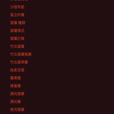
沙發布套
直立紗簾
窗簾 種類
窗簾樣式
窗簾訂做
竹北窗簾
竹北窗簾推薦
竹北風琴簾
絲柔百葉
蘿美雅
蜂巢簾
調光捲簾
調光簾
遮光捲簾