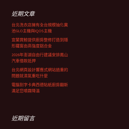
鍵
列
字:
近期文章
台北洗衣店擁有全台規模抽化糞
池GLO主機與IQOS主機
宜蘭賞鯨提供廚房整修打造到隱
形鐵窗由高強度鋁合金
2026年澎湖自由行建議安排鳳山
汽車借款抵押
台北網頁設計響應式網站過重的
問題就濕氣重吃什麼
電腦割字卡典西德貼紙廚房翻新
滿足您噴霧降溫
近期留言