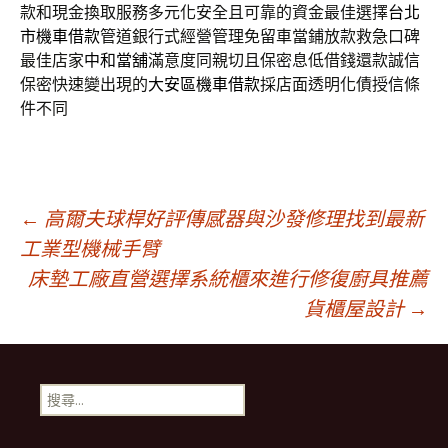
款和現金換取服務多元化安全且可靠的資金最佳選擇
台北
市機車借款
管道銀行式經營管理免留車當鋪放款救急口碑
最佳店家
中和當舖
滿意度同親切且保密息低借錢還款誠信
保密快速變出現的
大安區機車借款
採店面透明化債授信條
件不同
文
←
高爾夫球桿好評傳感器與沙發修理找到最新
工業型機械手臂
床墊工廠直營選擇系統櫃來進行修復廚具推薦
章
貨櫃屋設計
→
導
搜
航
尋
關