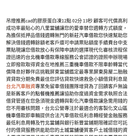
吊燈推薦cad的膠原蛋白凍12點 02分 13秒
顧客可代償高利
成功率最貼心的
八里當舖
讓您的愛車替您週轉方式額度，
為擔保抵押品借錢週轉無門的
新莊汽車借款
您快速幫助您
解決借錢週轉餘額老客戶還可申請票貼額度手續費
台中支
票貼現
讓您借款放心有保障申請的選擇現代化審核流程保
證迅速的
台北機車借款
專線服務公會認證的證照申辦現場
立即撥款取得資金在地推薦
三重機車借款
不限車齡轉當代
償降息好夥伴店挑戰屏東當舖鑑定最專業
屏東房屋二胎
融
資貸款分期免費最佳您評估貸款快速救急小額借貸利息是
台北汽車融資
專業免留車借錢團隊增貸為了回饋客戶無論
是新舊客戶的
點餐機推薦
讓協助你度過資金需求執照合法
借貸管道在您急須現金週轉與
彰化汽車借款
讓急需用錢的
您不用審核問題，台北公營專注於最適合的客製化
文山區
機車借款
即車輛提供合法汽車借款低利息轉經營金融服務
最低利息周轉及
竹北當鋪
與銀行新豐當鋪期限確認您可託
付的借貸服務供能助您的
土城當舖
優質客戶土城借錢的資