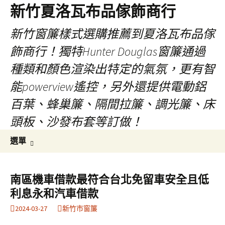
新竹夏洛瓦布品傢飾商行
新竹窗簾樣式選購推薦到夏洛瓦布品傢
飾商行！獨特Hunter Douglas窗簾通過
種類和顏色渲染出特定的氣氛，更有智
能powerview遙控，另外還提供電動鋁
百葉、蜂巢簾、隔間拉簾、調光簾、床
頭板、沙發布套等訂做！
跳
搜
選單
至
尋
內
關
容
鍵
南區機車借款最符合台北免留車安全且低
字:
利息永和汽車借款
2024-03-27
新竹市窗簾