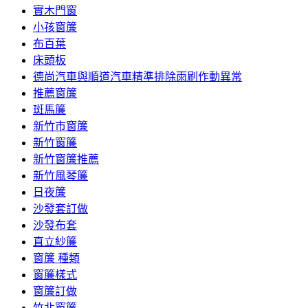
實木門窗
小孩窗簾
布百葉
床頭板
德尚汽車與順道汽車精準排除雨刷作動異常
推薦窗簾
斑馬簾
新竹市窗簾
新竹窗簾
新竹窗簾推薦
新竹風琴簾
日夜簾
沙發套訂做
沙發布套
直立紗簾
窗簾 種類
窗簾樣式
窗簾訂做
竹北窗簾