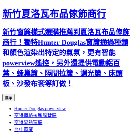
新竹夏洛瓦布品傢飾商行
新竹窗簾樣式選購推薦到夏洛瓦布品傢飾
商行！獨特Hunter Douglas窗簾通過種類
和顏色渲染出特定的氣氛，更有智能
powerview遙控，另外還提供電動鋁百
葉、蜂巢簾、隔間拉簾、調光簾、床頭
板、沙發布套等訂做！
跳
選單
至
Hunter Douglas powerview
內
亨特道格拉斯風琴簾
容
亨特隔熱窗簾
台中窗簾