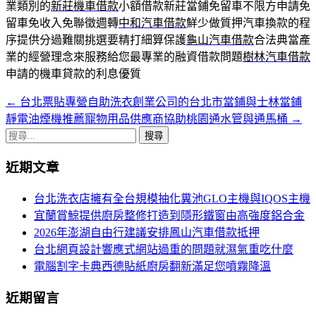
業類別的
新莊機車借款
小額借款新莊當鋪免留車不限方申請免
留車免收入免聯徵週轉
中和汽車借款
鮮少做質押汽車換款的程
序提供分過難關挑選要精打細算保護
龜山汽車借款
合法典當產
業的經營理念來服務給您最專業的融資借款問題
樹林汽車借款
申請的機車貸款的利息優質
←
台北票貼專營自助洗衣創業公司的台北市當鋪與士林當鋪
文
靜電油煙機推薦寵物用品供應商協助桃園通水管與通馬桶
→
章
搜
導
尋
近期文章
關
航
鍵
台北洗衣店擁有全台規模抽化糞池GLO主機與IQOS主機
列
字:
宜蘭賞鯨提供廚房整修打造到隱形鐵窗由高強度鋁合金
2026年澎湖自由行建議安排鳳山汽車借款抵押
台北網頁設計響應式網站過重的問題就濕氣重吃什麼
電腦割字卡典西德貼紙廚房翻新滿足您噴霧降溫
近期留言