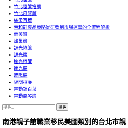
竹北窗簾推薦
竹北風琴簾
絲柔百葉
葉和軒爆品策略從研發到市場運營的全流程解析
蘿美雅
蜂巢簾
調光捲簾
調光簾
遮光捲簾
遮光簾
遮陽簾
隔間拉簾
電動鋁百葉
電動風琴簾
搜
尋
南港親子館職業移民美國類別的台北市親
關
鍵