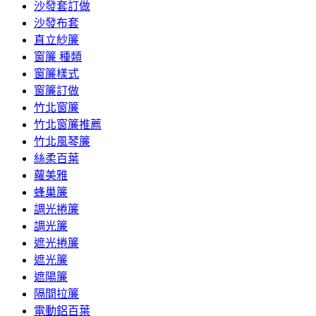
沙發套訂做
沙發布套
直立紗簾
窗簾 種類
窗簾樣式
窗簾訂做
竹北窗簾
竹北窗簾推薦
竹北風琴簾
絲柔百葉
蘿美雅
蜂巢簾
調光捲簾
調光簾
遮光捲簾
遮光簾
遮陽簾
隔間拉簾
電動鋁百葉