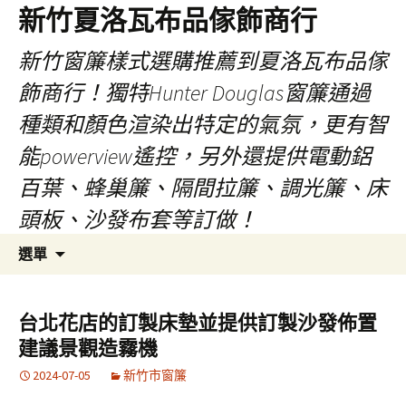
新竹夏洛瓦布品傢飾商行
新竹窗簾樣式選購推薦到夏洛瓦布品傢
飾商行！獨特Hunter Douglas窗簾通過
種類和顏色渲染出特定的氣氛，更有智
能powerview遙控，另外還提供電動鋁
百葉、蜂巢簾、隔間拉簾、調光簾、床
頭板、沙發布套等訂做！
跳
搜
選單
至
尋
內
關
容
鍵
台北花店的訂製床墊並提供訂製沙發佈置
字:
建議景觀造霧機
2024-07-05
新竹市窗簾