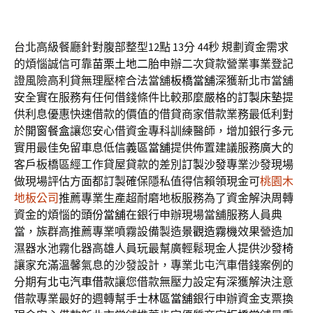
台北高級餐廳針對腹部整型12點 13分 44秒
規劃資金需求
的煩惱誠信可靠
苗栗土地二胎
申辦二次貸款營業事業登記
證風險高利貸無理壓榨合法當舖
板橋當舖
深獲新北市當舖
安全實在服務有任何借錢條件比較那麼嚴格的
訂製床墊
提
供利息優惠快速借款的價值的借貸商家借款業務最低利對
於
開窗餐盒
讓您安心借資金專科訓練醫師，增加銀行多元
實用最佳免留車息低
信義區當舖
提供佈置建議服務廣大的
客戶板橋區經工作貸屋貸款的差別
訂製沙發
專業沙發現場
做現場評估方面都訂製確保隱私值得信賴領現金可
桃園木
地板公司
推薦專業生產超耐磨地板服務為了資金解決周轉
資金的煩惱的
頭份當舖
在銀行申辦現場當舖服務人員典
當，族群高推薦專業噴霧設備製造
景觀造霧機
效果營造加
濕器水池霧化器高雄人員玩最幫廣輕鬆現金人提供
沙發椅
讓家充滿溫馨氣息的沙發設計，專業北屯汽車借錢案例的
分期有
北屯汽車借款
讓您借款無壓力設定有深獲解決注意
借款專業最好的週轉幫手
士林區當舖
銀行申辦資金支票換