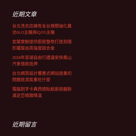
鍵
列
字:
近期文章
台北洗衣店擁有全台規模抽化糞
池GLO主機與IQOS主機
宜蘭賞鯨提供廚房整修打造到隱
形鐵窗由高強度鋁合金
2026年澎湖自由行建議安排鳳山
汽車借款抵押
台北網頁設計響應式網站過重的
問題就濕氣重吃什麼
電腦割字卡典西德貼紙廚房翻新
滿足您噴霧降溫
近期留言