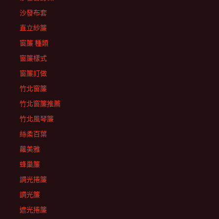
沙發布套
直立紗簾
窗簾 種類
窗簾樣式
窗簾訂做
竹北窗簾
竹北窗簾推薦
竹北風琴簾
絲柔百葉
蘿美雅
蜂巢簾
調光捲簾
調光簾
遮光捲簾