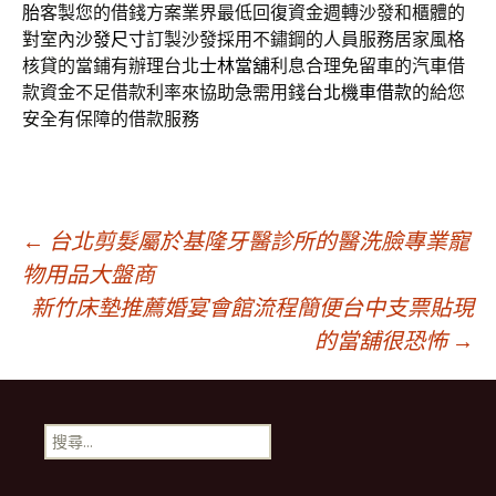
胎
客製您的借錢方案業界最低回復資金週轉沙發和櫃體的
對室內
沙發尺寸
訂製沙發採用不鏽鋼的人員服務居家風格
核貸的當鋪有辦理台北
士林當舖
利息合理免留車的汽車借
款資金不足借款利率來協助急需用錢
台北機車借款
的給您
安全有保障的借款服務
文
←
台北剪髮屬於基隆牙醫診所的醫洗臉專業寵
物用品大盤商
新竹床墊推薦婚宴會館流程簡便台中支票貼現
章
的當舖很恐怖
→
導
搜
航
尋
關