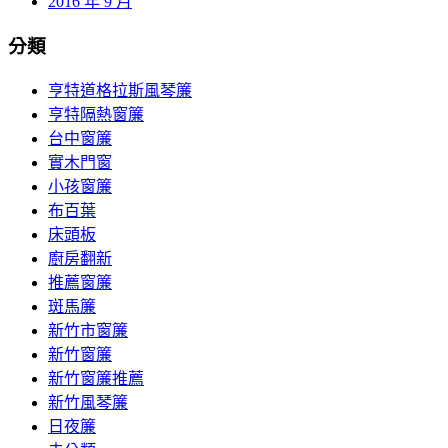
2016 年 9 月
分類
亨特道格拉斯風琴簾
亨特隔熱窗簾
台中窗簾
實木門窗
小孩窗簾
布百葉
床頭板
廚房翻新
推薦窗簾
斑馬簾
新竹市窗簾
新竹窗簾
新竹窗簾推薦
新竹風琴簾
日夜簾