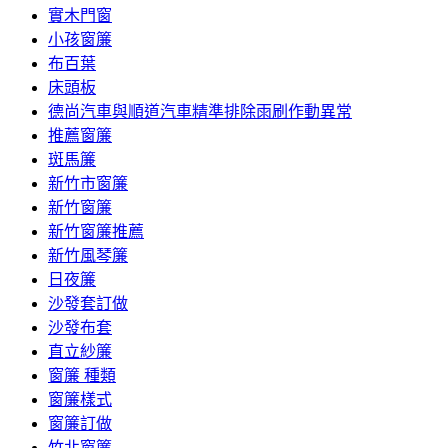
實木門窗
小孩窗簾
布百葉
床頭板
德尚汽車與順道汽車精準排除雨刷作動異常
推薦窗簾
斑馬簾
新竹市窗簾
新竹窗簾
新竹窗簾推薦
新竹風琴簾
日夜簾
沙發套訂做
沙發布套
直立紗簾
窗簾 種類
窗簾樣式
窗簾訂做
竹北窗簾