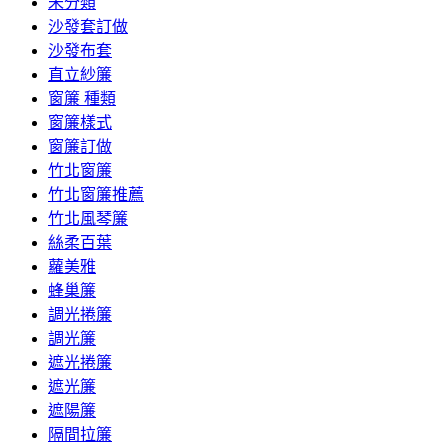
未分類
沙發套訂做
沙發布套
直立紗簾
窗簾 種類
窗簾樣式
窗簾訂做
竹北窗簾
竹北窗簾推薦
竹北風琴簾
絲柔百葉
蘿美雅
蜂巢簾
調光捲簾
調光簾
遮光捲簾
遮光簾
遮陽簾
隔間拉簾