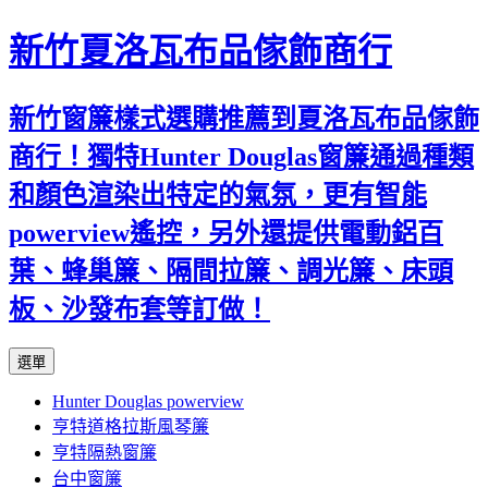
新竹夏洛瓦布品傢飾商行
新竹窗簾樣式選購推薦到夏洛瓦布品傢飾
商行！獨特Hunter Douglas窗簾通過種類
和顏色渲染出特定的氣氛，更有智能
powerview遙控，另外還提供電動鋁百
葉、蜂巢簾、隔間拉簾、調光簾、床頭
板、沙發布套等訂做！
跳
選單
至
Hunter Douglas powerview
內
亨特道格拉斯風琴簾
容
亨特隔熱窗簾
台中窗簾