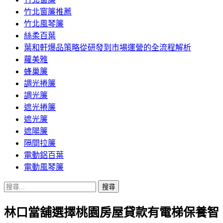
竹北窗簾推薦
竹北風琴簾
絲柔百葉
葉和軒爆品策略從研發到市場運營的全流程解析
蘿美雅
蜂巢簾
調光捲簾
調光簾
遮光捲簾
遮光簾
遮陽簾
隔間拉簾
電動鋁百葉
電動風琴簾
搜
尋
林口當舖選擇桃園房屋貸款有電梯保養智
關
鍵