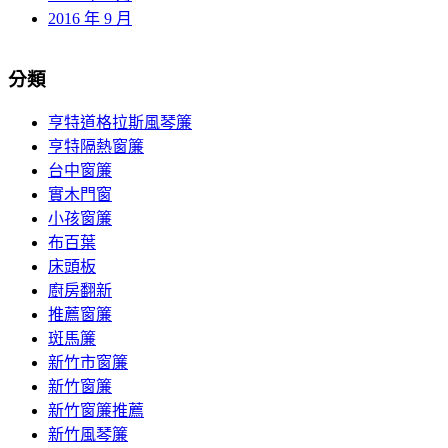
2016 年 9 月
分類
亨特道格拉斯風琴簾
亨特隔熱窗簾
台中窗簾
實木門窗
小孩窗簾
布百葉
床頭板
廚房翻新
推薦窗簾
斑馬簾
新竹市窗簾
新竹窗簾
新竹窗簾推薦
新竹風琴簾