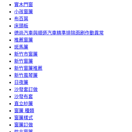
實木門窗
小孩窗簾
布百葉
床頭板
德尚汽車與順道汽車精準排除雨刷作動異常
推薦窗簾
斑馬簾
新竹市窗簾
新竹窗簾
新竹窗簾推薦
新竹風琴簾
日夜簾
沙發套訂做
沙發布套
直立紗簾
窗簾 種類
窗簾樣式
窗簾訂做
竹北窗簾