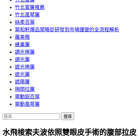
竹北窗簾推薦
竹北風琴簾
絲柔百葉
葉和軒爆品策略從研發到市場運營的全流程解析
蘿美雅
蜂巢簾
調光捲簾
調光簾
遮光捲簾
遮光簾
遮陽簾
隔間拉簾
電動鋁百葉
電動風琴簾
搜
尋
水飛梭索夫波依照雙眼皮手術的腹部拉皮
關
鍵