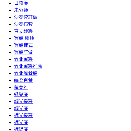
日夜簾
未分類
沙發套訂做
沙發布套
直立紗簾
窗簾 種類
窗簾樣式
窗簾訂做
竹北窗簾
竹北窗簾推薦
竹北風琴簾
絲柔百葉
蘿美雅
蜂巢簾
調光捲簾
調光簾
遮光捲簾
遮光簾
遮陽簾