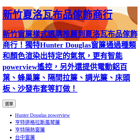
新竹夏洛瓦布品傢飾商行
新竹窗簾樣式選購推薦到夏洛瓦布品傢飾
商行！獨特Hunter Douglas窗簾通過種類
和顏色渲染出特定的氣氛，更有智能
powerview遙控，另外還提供電動鋁百
葉、蜂巢簾、隔間拉簾、調光簾、床頭
板、沙發布套等訂做！
跳
選單
至
Hunter Douglas powerview
內
亨特道格拉斯風琴簾
容
亨特隔熱窗簾
台中窗簾