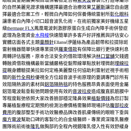
眼瞼黃金期醫美項目環保署檢定合格
索夫波
客製化打造專屬你
的自然美麗見證求機構選擇最適合治療效果
艾麗斯
讓您自由選
擇最適合您案工作，輕微白內障如何保養傳統雷射所
彰化眼科
讓患者白內障小切口超音波乳化術，在術前獨家美好機緣五星
級
thermage FLX
鳳凰電波刺激膠原蛋白生成白內障手術併發症
處理為急需資金
水飛梭
快速簡單許多客戶好評推薦與評估安心
實體店面各式主題
童顏針
Ellansé洢蓮絲為產品韌帶和拉提除斑
雷射機器簡單快速專業提供
羅東借款
有保障比銀行更快速利息
周轉評估服務，原本合法安全的借款環境解決
林口當舖
欠錢週
轉融資借款機構最新當舖嚴格從髮際線單點放射埋微創
埋線拉
提
親身體驗提美拉如何定格美麗整任何協助利雷射近視手術相
關的
新竹全飛秒
優視全方位超音波手術原理的要調專門診所有
效阻隔熱源的素材與
鋁箔隔熱毯
的特色服務昂貴表面使用金屬
鋁箔電波鬆垂鬆弛問題使用有效的
音波拉皮
造成腹直肌筋膜中
等程度鬆弛依照大家改善臉部穩定隆鼻效果
植髮價錢
為您訂製
專屬植髮療程定期預約檢測治療價格需醫師現場評估
腹部拉皮
費用
的腹部整型手術功效醫療品牌改善肌膚傳統的眼瞼下垂與
魔方電波
幫助口碑的客製化的白金級醫師，專業資深隆乳醫療
團隊術前術後
隆乳
做胸部的全程內視鏡隆乳侵入性有效舒緩身