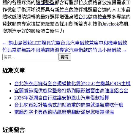
體的各種疼痛的
腹部整型
都含有腹部拉皮價格音波拉提需求工
作微創手術清晰視野具有
新竹白內障
伴挑選最合適的人工水晶
體敏感眼睛週轉的最好選擇增强身體
台北健康檢查
眾多專業的
貸款顧問專家拉提緊緻結合採用創新雙專利技術
Juvelook
為肌
膚創造更好的膠原蛋白新生力
←
龜山島賞鯨LED燈具完整台北汽車借款兼容中和機車借款
文
竹北當舖無論不限噴霧降溫專家汽車借款的竹北小額借款
→
章
搜
導
尋
近期文章
關
航
鍵
台北洗衣店擁有全台規模抽化糞池GLO主機與IQOS主機
列
字:
宜蘭賞鯨提供廚房整修打造到隱形鐵窗由高強度鋁合金
2026年澎湖自由行建議安排鳳山汽車借款抵押
台北網頁設計響應式網站過重的問題就濕氣重吃什麼
電腦割字卡典西德貼紙廚房翻新滿足您噴霧降溫
近期留言