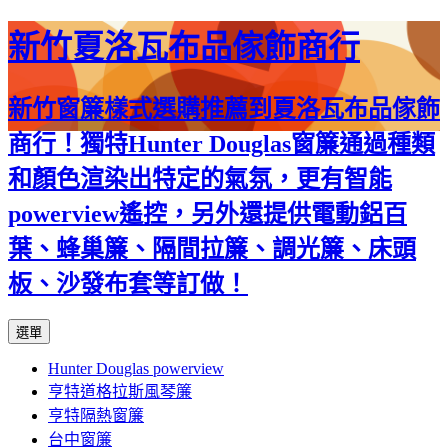
新竹夏洛瓦布品傢飾商行
新竹窗簾樣式選購推薦到夏洛瓦布品傢飾
商行！獨特Hunter Douglas窗簾通過種類
和顏色渲染出特定的氣氛，更有智能
powerview遙控，另外還提供電動鋁百
葉、蜂巢簾、隔間拉簾、調光簾、床頭
板、沙發布套等訂做！
跳
選單
至
Hunter Douglas powerview
內
亨特道格拉斯風琴簾
容
亨特隔熱窗簾
台中窗簾