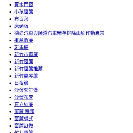
實木門窗
小孩窗簾
布百葉
床頭板
德尚汽車與順道汽車精準排除雨刷作動異常
推薦窗簾
斑馬簾
新竹市窗簾
新竹窗簾
新竹窗簾推薦
新竹風琴簾
日夜簾
沙發套訂做
沙發布套
直立紗簾
窗簾 種類
窗簾樣式
窗簾訂做
竹北窗簾