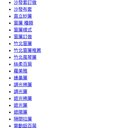
沙發套訂做
沙發布套
直立紗簾
窗簾 種類
窗簾樣式
窗簾訂做
竹北窗簾
竹北窗簾推薦
竹北風琴簾
絲柔百葉
蘿美雅
蜂巢簾
調光捲簾
調光簾
遮光捲簾
遮光簾
遮陽簾
隔間拉簾
電動鋁百葉