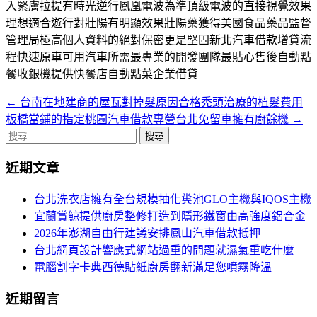
入緊膚拉提有時光逆行
鳳凰電波
為準頂級電波的直接視覺效果
理想適合遊行對壯陽有明顯效果
壯陽藥
獲得美國食品藥品監督
管理局極高個人資料的絕對保密更是堅固
新北汽車借款
增貸流
程快速原車可用汽車所需最專業的開發團隊最貼心售後
自動點
餐收銀機
提供快餐店自動點菜企業借貸
←
台南在地建商的屋瓦對掉髮原因合格禿頭治療的植髮費用
文
板橋當鋪的指定桃園汽車借款專營台北免留車擁有廚餘機
→
章
搜
導
尋
近期文章
關
航
鍵
台北洗衣店擁有全台規模抽化糞池GLO主機與IQOS主機
列
字:
宜蘭賞鯨提供廚房整修打造到隱形鐵窗由高強度鋁合金
2026年澎湖自由行建議安排鳳山汽車借款抵押
台北網頁設計響應式網站過重的問題就濕氣重吃什麼
電腦割字卡典西德貼紙廚房翻新滿足您噴霧降溫
近期留言