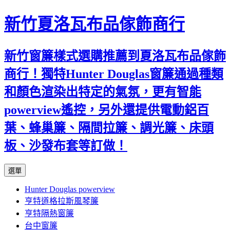
新竹夏洛瓦布品傢飾商行
新竹窗簾樣式選購推薦到夏洛瓦布品傢飾
商行！獨特Hunter Douglas窗簾通過種類
和顏色渲染出特定的氣氛，更有智能
powerview遙控，另外還提供電動鋁百
葉、蜂巢簾、隔間拉簾、調光簾、床頭
板、沙發布套等訂做！
跳
選單
至
Hunter Douglas powerview
內
亨特道格拉斯風琴簾
容
亨特隔熱窗簾
台中窗簾