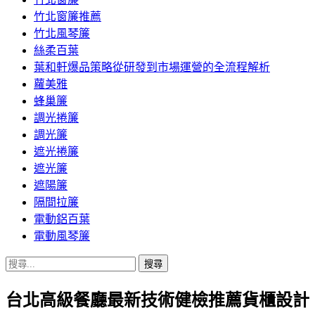
竹北窗簾推薦
竹北風琴簾
絲柔百葉
葉和軒爆品策略從研發到市場運營的全流程解析
蘿美雅
蜂巢簾
調光捲簾
調光簾
遮光捲簾
遮光簾
遮陽簾
隔間拉簾
電動鋁百葉
電動風琴簾
搜
尋
台北高級餐廳最新技術健檢推薦貨櫃設計
關
鍵