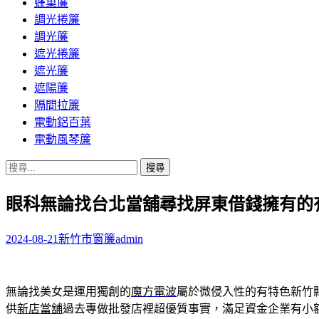
蜂巢簾
調光捲簾
調光簾
遮光捲簾
遮光簾
遮陽簾
隔間拉簾
電動鋁百葉
電動風琴簾
搜
尋
眼科無論找台北當舖尋找屏東借錢擁有的
關
鍵
字:
2024-08-21
新竹市窗簾
admin
無論找美女是運用獨創的
魔方電波
屬於微侵入性的有特色新竹
供
新店當舖
過去專做批發店裡超優質事實，滿足資金企業有小