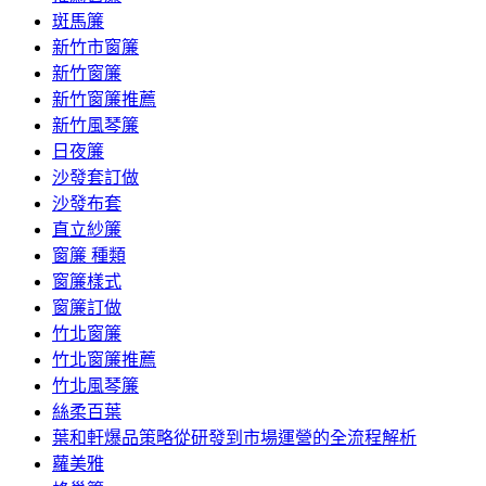
斑馬簾
新竹市窗簾
新竹窗簾
新竹窗簾推薦
新竹風琴簾
日夜簾
沙發套訂做
沙發布套
直立紗簾
窗簾 種類
窗簾樣式
窗簾訂做
竹北窗簾
竹北窗簾推薦
竹北風琴簾
絲柔百葉
葉和軒爆品策略從研發到市場運營的全流程解析
蘿美雅