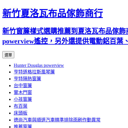
新竹夏洛瓦布品傢飾商行
新竹窗簾樣式選購推薦到夏洛瓦布品傢飾商行
powerview遙控，另外還提供電動鋁
跳
選單
至
Hunter Douglas powerview
內
亨特道格拉斯風琴簾
容
亨特隔熱窗簾
台中窗簾
實木門窗
小孩窗簾
布百葉
床頭板
德尚汽車與順道汽車精準排除雨刷作動異常
推薦窗簾