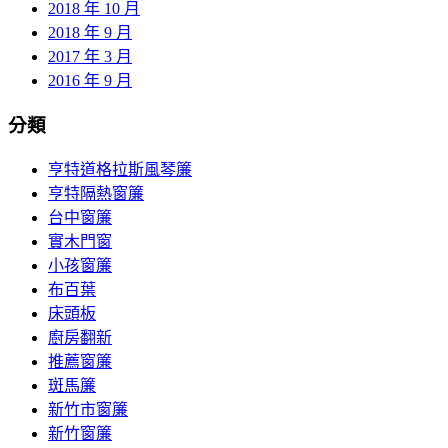
2018 年 10 月
2018 年 9 月
2017 年 3 月
2016 年 9 月
分類
亨特道格拉斯風琴簾
亨特隔熱窗簾
台中窗簾
實木門窗
小孩窗簾
布百葉
床頭板
廚房翻新
推薦窗簾
斑馬簾
新竹市窗簾
新竹窗簾