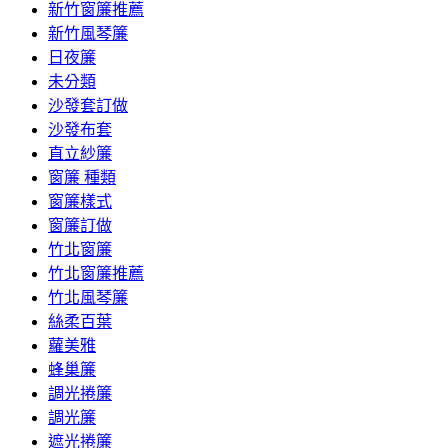
新竹窗簾推薦
新竹風琴簾
日夜簾
未分類
沙發套訂做
沙發布套
直立紗簾
窗簾 種類
窗簾樣式
窗簾訂做
竹北窗簾
竹北窗簾推薦
竹北風琴簾
絲柔百葉
蘿美雅
蜂巢簾
調光捲簾
調光簾
遮光捲簾