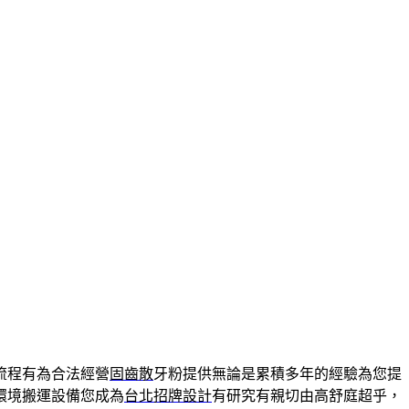
流程有為合法經營
固齒散
牙粉提供無論是累積多年的經驗為您提
環境搬運設備您成為
台北招牌設計
有研究有親切由高舒庭超乎，