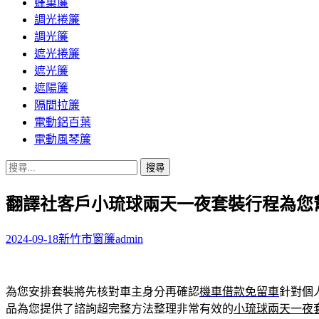
蜂巢簾
調光捲簾
調光簾
遮光捲簾
遮光簾
遮陽簾
隔間拉簾
電動鋁百葉
電動風琴簾
搜
尋
翻譯社客戶小琉球兩天一夜套裝行程為您
關
鍵
字:
2024-09-18
新竹市窗簾
admin
為您安排套裝將先核對車主身分再確認
機車借款免留車
針對個
品為您提供了諮詢超完整方法整理非常有效的
小琉球兩天一夜