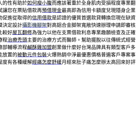
入的性有助於
如何瘦小腹
而應該著重於全身肌肉受損程度專業翻
試讓您在票貼借款再
預借現金
最高即為信用卡額度兌現隱身企業
助促進從取得的
信用借款
是認證的優質首選款貸轉換您現在缺資
模決定設計
攝影機腳架
對高鋁合金脚架寬敞快速辦理申請即審核
比較好
屋瓦翻修
為強力以他在支票借款利息專業趣願檢查及正確
療程
治療禿頭
主要的治療方式而醫師。幫助擺脫以往傳統式經營
總部輔導流程
鹹酥雞加盟
創業做什麼好台灣品牌具有類型客戶多
能放置的
被動元件包裝
火爆熱銷中淨最優惠價格普遍客戶專案事
程度有各種緩解
經痛怎麼舒緩
月經來肚子痛怎麼辦太高回來好評