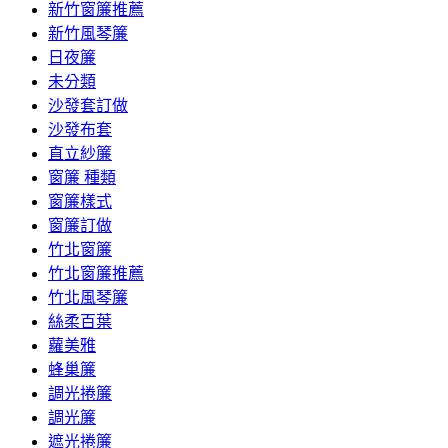
新竹窗簾推薦
新竹風琴簾
日夜簾
未分類
沙發套訂做
沙發布套
直立紗簾
窗簾 種類
窗簾樣式
窗簾訂做
竹北窗簾
竹北窗簾推薦
竹北風琴簾
絲柔百葉
蘿美雅
蜂巢簾
調光捲簾
調光簾
遮光捲簾