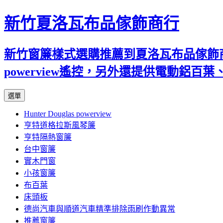
新竹夏洛瓦布品傢飾商行
新竹窗簾樣式選購推薦到夏洛瓦布品傢飾商行
powerview遙控，另外還提供電動鋁
跳
選單
至
Hunter Douglas powerview
內
亨特道格拉斯風琴簾
容
亨特隔熱窗簾
台中窗簾
實木門窗
小孩窗簾
布百葉
床頭板
德尚汽車與順道汽車精準排除雨刷作動異常
推薦窗簾