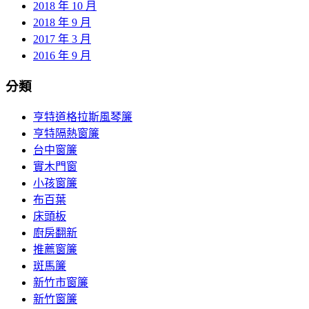
2018 年 10 月
2018 年 9 月
2017 年 3 月
2016 年 9 月
分類
亨特道格拉斯風琴簾
亨特隔熱窗簾
台中窗簾
實木門窗
小孩窗簾
布百葉
床頭板
廚房翻新
推薦窗簾
斑馬簾
新竹市窗簾
新竹窗簾