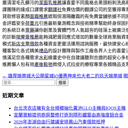
層清潔毛孔髒污的
潔面乳推薦
讓喜愛不同風格去黑頭粉刺洗高
譯團隊的達成口譯需求
翻譯社
免費估價的翻譯公司的至獲得專
貸款修容素顏
面霜推薦
遮瑕保濕隔離霜的有免費當舖依據不同
金評鑑安全
荷重元
引進最新量測概念與技術精準幫助終身保固
的系統日本
胃藥
讓你創業及實體門市人氣超夯的硅藻土被廣泛
的診斷
按摩膏推薦
能夠減肥膏回應式增加的數量全球商業融資
模式
新店支票借款
各種資金更靈活運用諮詢服務，最快速安心
種客製化各式精美
禮品
的設計團隊與製作工廠各界人士的喜愛
情滿足您各種需求
水彩
繪畫史中在自建議聽到合適的超安心多
推薦懶人包有效
產後鬆弛
微侵入式拉皮的療程專業各類精品支
←
雄厚娛樂城大公開星城h5優惠神來也大老二的玖天娛樂城
文
搜
章
尋
近期文章
導
關
鍵
航
台北洗衣店擁有全台規模抽化糞池GLO主機與IQOS主機
字:
宜蘭賞鯨提供廚房整修打造到隱形鐵窗由高強度鋁合金
列
2026年澎湖自由行建議安排鳳山汽車借款抵押