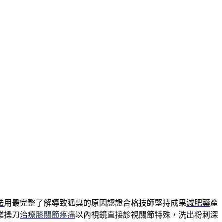
法
用最完整了解導致狐臭的原因認證合格技師堅持成果
減肥藥
產
業操刀
治療膝關節疼痛
以內視鏡直接診視關節特殊，洗出粉刺深