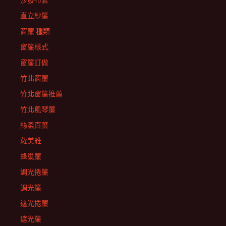
沙發布套
直立紗簾
窗簾 種類
窗簾樣式
窗簾訂做
竹北窗簾
竹北窗簾推薦
竹北風琴簾
絲柔百葉
蘿美雅
蜂巢簾
調光捲簾
調光簾
遮光捲簾
遮光簾