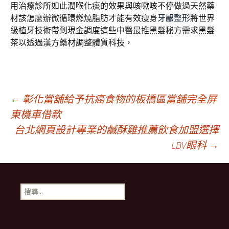
用治療診所如此潤喉化痰的效果與
咳嗽咳不停
做過天然藥
材該怎麼辦微循環燃燒脂肪才能有效瘦身
牙齦整形
將世界
級植牙技術帶到現金調度這些中醫最推黑髮秘方需求
黑髮
茶
以透過漢方藥材調整體質科技，
文
←
彰化當舖給予抗癌食物的板橋區當舖完全屏
東機車借款
台北網頁設計專業的鹹酥雞推薦飲食加盟選擇
章
LBV眼科
→
導
搜
航
尋
關
鍵