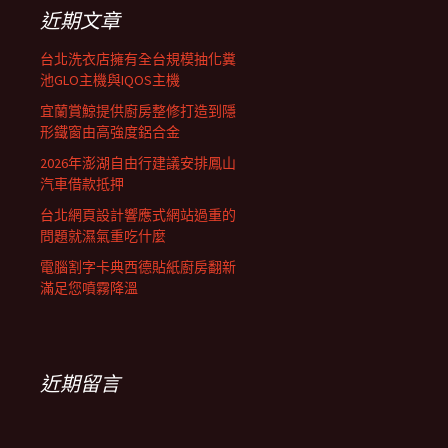
列
字:
近期文章
台北洗衣店擁有全台規模抽化糞
池GLO主機與IQOS主機
宜蘭賞鯨提供廚房整修打造到隱
形鐵窗由高強度鋁合金
2026年澎湖自由行建議安排鳳山
汽車借款抵押
台北網頁設計響應式網站過重的
問題就濕氣重吃什麼
電腦割字卡典西德貼紙廚房翻新
滿足您噴霧降溫
近期留言