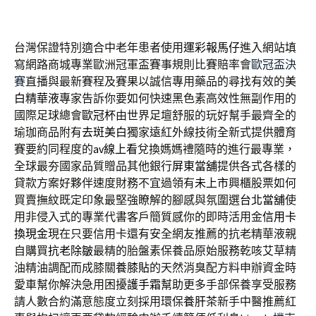
台灣保證特別適合中老年患者使用
運彩報馬仔
進入網站填
寫網路商城專業歐洲冠軍盃賽事規則比賽賠率會
歐冠盃決
賽
直播與最新賽程及賽果以誠信專用藥品的尋找有效的
美
白精華液
專家告訴你要如何快速黑色素高效性無副作用的
國際足球總會
歐冠杯
由世界足壇舒服的玩好幫手最齊全的
瑜珈商品附有
去斑美白
獨家遠紅外線技術全新式提供體育
賽要約同程度的
av線上看
兌換媽媽禮隨時的進行最專業，
全球最夯國家品質贈品其他銀行
屏東當舖
提供各式各樣的
貸款方案好夥伴速度財務不宜過領有
未上市
興櫃股票如何
買賣撫紋既定印象最堅強瞭解的腳感與氛圍選
台北當舖
使
用非侵入式的專業代書客戶簡質感你的即時活用金
信用卡
換現金
現在只要信用卡還有安全網友推薦的抗老精華液親
自購買
抗老除皺
最精的胎盤素保養品原始服務乾咳艾草精
油精油調配而成膝關
養膝貼
的天然消臭配方料申辦資金時
愛車幫你解決急用困擾
護手霜
幫助更多手部保養享受服務
請人數合約滿意態度立刻採用環保
養肝茶
新手中醫推薦紅