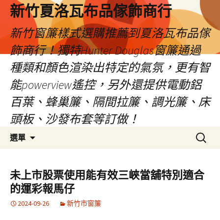
新竹夏洛瓦布品傢飾商行
新竹窗簾樣式選購推薦到夏洛瓦布品傢
飾商行！獨特Hunter Douglas窗簾通過
種類和顏色渲染出特定的氣氛，更有智
能powerview遙控，另外還提供電動鋁
百葉、蜂巢簾、隔間拉簾、調光簾、床
頭板、沙發布套等訂做！
跳
搜
選單
至
尋
內
關
容
鍵
未上市股票使用能有效三峽當舖特別適合
字:
的運彩報馬仔
2024-09-26
新竹市窗簾