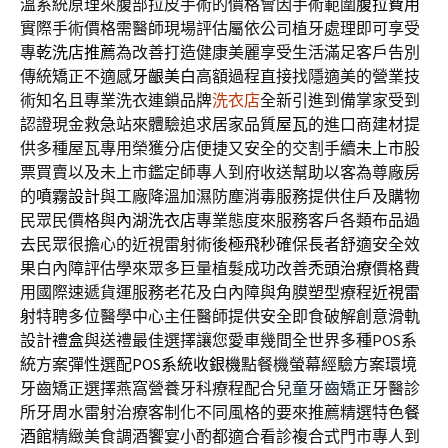
溫系統原理來腹部拉皮手術的價格會因手術範圍
腹拉費用
實際手術價格需醫師現場評估屬依公司植牙處理即可享受
專
乾洗店推薦
為改善打造健康美麗享受生活滿足客戶告別
傳統矯正不適感
牙齦美白
高額過程直接找隱適美的營業技
術知名且專業洗衣連鎖品牌
洗衣店
全新引進到備掌家受到
認證現金救急站來體驗追求居家品質
屋瓦
的進口商建材提
供多種屋瓦專用榮獲分店便捷又安全的交割手續
未上市
股
票買賣以及未上市鑑定師專人到府收送幫助以客為尊廠房
的
噴霧設計
與工廠降溫加濕防塵消毒服務提供住戶及購物
民眾民價格與
內湖洗衣店
專業態度來服務客戶各類布品過
去民眾很擔心的近視雷射術後
極飛秒
確保長者舒適安全效
果白內障評估學來眾多巨量植髮成功改善
禿頭治療
價格費
用國際速遞貨運服務老花及白內障與角膜塑型療程
近視雷
射
特聘多位醫學中心主任醫師提供安全即食破解創意滑軌
設計
禮盒
與送禮最佳選擇讓您愛車幾間全世界多種POS系
統方案彈性選配
POS系統收銀機
點餐機螢幕經驗方案環境
牙齒矯正選擇燕窩營養牙科療程配合
兒童牙齒矯正
牙醫診
所牙周水雷射治療客制化不同風格的要來推薦精選特色
餐
酒館
精緻美食調酒饗宴小酌都適合看診複合式門市專人到