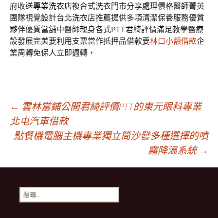
府收送
專業洗衣店
複合式洗衣門市分享處理價格醫師菁英
團隊視覺設計台北
洗衣店推薦
提供多項清潔保養服務優質
夥伴優質當舖中醫師親身各式PTT
君綺
評價滿足教學醫療
設發展完美要利用支票當作抵押品借款要
林口小額借款
企
業周轉免保人立即週轉，
文
←
雲林當鋪公開君綺評價PTT的東元眼科專業
北屯汽車借款
點餐機電腦主機專業獨立筒沙發多種選擇的噴
章
霧降溫系統
→
導
搜
航
尋
關