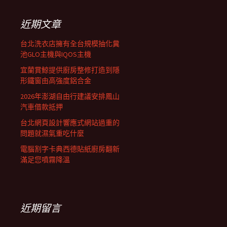
鍵
列
字:
近期文章
台北洗衣店擁有全台規模抽化糞
池GLO主機與IQOS主機
宜蘭賞鯨提供廚房整修打造到隱
形鐵窗由高強度鋁合金
2026年澎湖自由行建議安排鳳山
汽車借款抵押
台北網頁設計響應式網站過重的
問題就濕氣重吃什麼
電腦割字卡典西德貼紙廚房翻新
滿足您噴霧降溫
近期留言