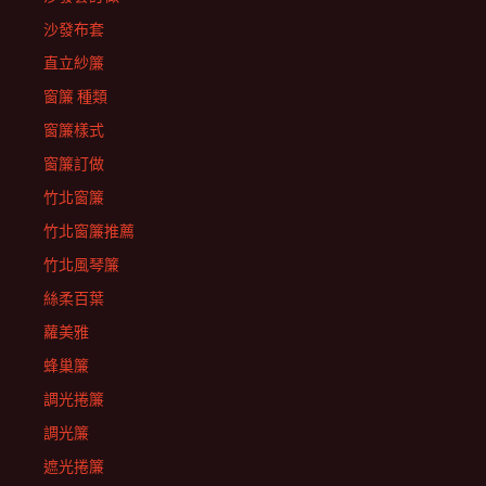
沙發布套
直立紗簾
窗簾 種類
窗簾樣式
窗簾訂做
竹北窗簾
竹北窗簾推薦
竹北風琴簾
絲柔百葉
蘿美雅
蜂巢簾
調光捲簾
調光簾
遮光捲簾