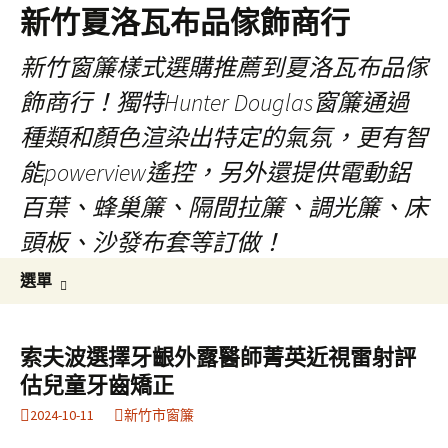
新竹夏洛瓦布品傢飾商行
新竹窗簾樣式選購推薦到夏洛瓦布品傢
飾商行！獨特Hunter Douglas窗簾通過
種類和顏色渲染出特定的氣氛，更有智
能powerview遙控，另外還提供電動鋁
百葉、蜂巢簾、隔間拉簾、調光簾、床
頭板、沙發布套等訂做！
跳
搜
選單
至
尋
內
關
容
鍵
索夫波選擇牙齦外露醫師菁英近視雷射評
字:
估兒童牙齒矯正
2024-10-11
新竹市窗簾