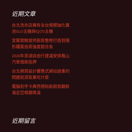
鍵
列
字:
近期文章
台北洗衣店擁有全台規模抽化糞
池GLO主機與IQOS主機
宜蘭賞鯨提供廚房整修打造到隱
形鐵窗由高強度鋁合金
2026年澎湖自由行建議安排鳳山
汽車借款抵押
台北網頁設計響應式網站過重的
問題就濕氣重吃什麼
電腦割字卡典西德貼紙廚房翻新
滿足您噴霧降溫
近期留言