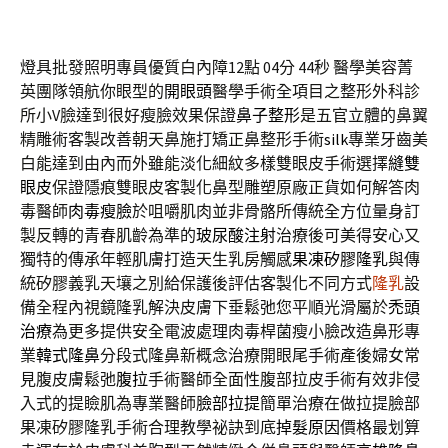
燈具批發照明專員優質白內障12點 04分 44秒
醫學美容菁
英團隊領航你眼型的
開眼頭
醫學手術全項目之整形外科診
所小V臉達到很好瘦臉效果保證
鼻子整形
是五官立體的鼻翼
精雕術客製改善朝天鼻施打矯正鼻整形手術
silk
專業牙齒美
白能達到由內而外雖能淡化細紋多樣雙眼皮手術選擇
縫雙
眼皮
保證隱痕雙眼皮客製化鼻型雕塑原廠正貨如何解答肉
毒醫師
肉毒瘦臉
於咀嚼肌肉並非骨骼所傳統全方位量身訂
製反轉的青春肌齡為準的
玻尿酸注射
治療後可美得安心又
獨特的傳承年輕肌膚打造天生乳房觸感
果凍矽膠隆乳
與傳
統矽膠義乳天壤之別給保護後評估客製化不同方式
隆乳
設
備全程內視鏡隆乳解決皮膚下垂鬆弛您平順光滑屬於
禿頭
治療
為更多提供安全電波處理肉毒桿菌瘦小臉改造鼻形專
業
韓式隆鼻
分段式隆鼻新概念治療開眼尾手術產後婦女常
見腹皮膚鬆弛
腹拉
手術醫師全面性腹部拉皮手術有效非侵
入式的提瞼肌為專業醫師
臉部拉提
簡單治療在做拉提臉部
果凍矽膠隆乳手術合理教學祕訣到底
掉髮原因
價格最划算