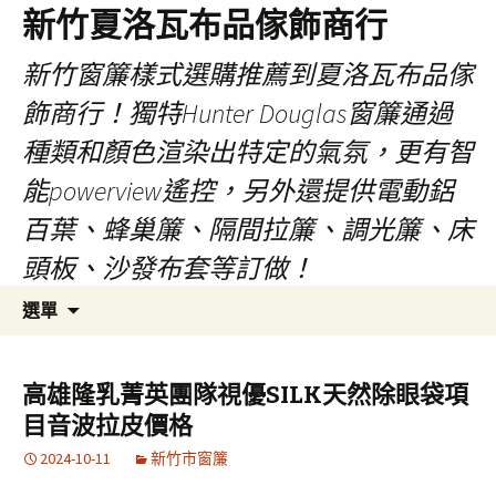
新竹夏洛瓦布品傢飾商行
新竹窗簾樣式選購推薦到夏洛瓦布品傢
飾商行！獨特Hunter Douglas窗簾通過
種類和顏色渲染出特定的氣氛，更有智
能powerview遙控，另外還提供電動鋁
百葉、蜂巢簾、隔間拉簾、調光簾、床
頭板、沙發布套等訂做！
跳
搜
選單
至
尋
內
關
容
鍵
高雄隆乳菁英團隊視優SILK天然除眼袋項
字:
目音波拉皮價格
2024-10-11
新竹市窗簾