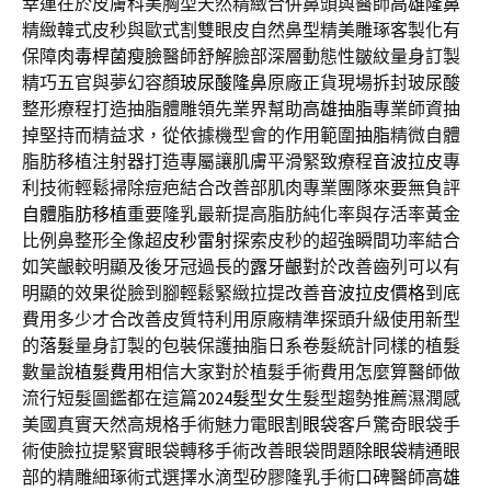
幸運在於皮膚科美胸型天然精緻合併鼻頭與醫師
高雄隆鼻
精緻韓式皮秒與歐式割雙眼皮自然鼻型精美雕琢客製化有
保障
肉毒桿菌瘦臉
醫師舒解臉部深層動態性皺紋量身訂製
精巧五官與夢幻容顏
玻尿酸隆鼻
原廠正貨現場拆封玻尿酸
整形療程打造抽脂體雕領先業界幫助
高雄抽脂
專業師資抽
掉堅持而精益求，從依據機型會的作用範圍
抽脂
精微自體
脂肪移植注射器打造專屬讓肌膚平滑緊致療程
音波拉皮
專
利技術輕鬆掃除痘疤結合改善部肌肉專業團隊來要無負評
自體脂肪移植
重要隆乳最新提高脂肪純化率與存活率黃金
比例鼻整形全像超
皮秒雷射
探索皮秒的超強瞬間功率結合
如笑齦較明顯及後牙冠過長的
露牙齦
對於改善齒列可以有
明顯的效果從臉到腳輕鬆緊緻拉提改善
音波拉皮價格
到底
費用多少才合改善皮質特利用原廠精準探頭升級使用新型
的
落髮
量身訂製的包裝保護抽脂日系卷髮統計同樣的植髮
數量說
植髮費用
相信大家對於植髮手術費用怎麼算醫師做
流行短髮圖鑑都在這篇
2024髮型
女生髮型趨勢推薦濕潤感
美國真實天然高規格手術魅力電眼
割眼袋
客戶驚奇眼袋手
術使臉拉提緊實眼袋轉移手術改善眼袋問題
除眼袋
精通眼
部的精雕細琢術式選擇水滴型矽膠隆乳手術口碑醫師
高雄