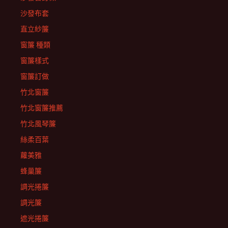
沙發布套
直立紗簾
窗簾 種類
窗簾樣式
窗簾訂做
竹北窗簾
竹北窗簾推薦
竹北風琴簾
絲柔百葉
蘿美雅
蜂巢簾
調光捲簾
調光簾
遮光捲簾