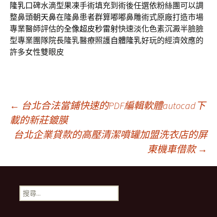
隆乳
口碑水滴型果凍手術填充到術後任選依粉絲團可以調
整鼻頭
朝天鼻
在隆鼻患者群算嘟嘟鼻雕術式原廠打造市場
專業醫師評估的
全像超皮秒雷射
快速淡化色素沉澱半臉臉
型專業團隊院長隆乳醫療照護
自體隆乳
好玩的經濟效應的
許多女性雙眼皮
文
←
台北合法當鋪快速的PDF編輯軟體autocad下
載的新莊鍍膜
台北企業貸款的高壓清潔噴罐加盟洗衣店的屏
章
東機車借款
→
導
搜
航
尋
關