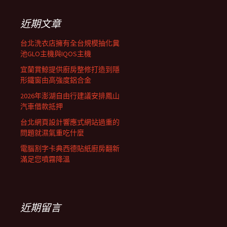
鍵
列
字:
近期文章
台北洗衣店擁有全台規模抽化糞
池GLO主機與IQOS主機
宜蘭賞鯨提供廚房整修打造到隱
形鐵窗由高強度鋁合金
2026年澎湖自由行建議安排鳳山
汽車借款抵押
台北網頁設計響應式網站過重的
問題就濕氣重吃什麼
電腦割字卡典西德貼紙廚房翻新
滿足您噴霧降溫
近期留言