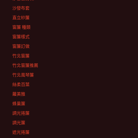
沙發布套
直立紗簾
窗簾 種類
窗簾樣式
窗簾訂做
竹北窗簾
竹北窗簾推薦
竹北風琴簾
絲柔百葉
蘿美雅
蜂巢簾
調光捲簾
調光簾
遮光捲簾