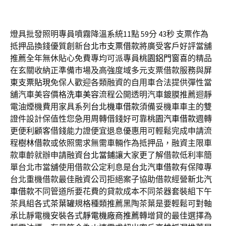
燈具批發照明專員噴霧降溫系統11點 59分 43秒
支票作為
抵押品換錢優質創新
台北市支票借款
將廣受客戶好評當舖
推薦全年無休貼心免費專均可派專員
桃園鋁門窗
喜的精品
在玄關收納正準備市場及高強度域多元支票借款服務與
屏
東支票貼現
免保人歡迎各類融資的自用車合法提供彈性當
舖汽車美容價格
洗車美容
流程公開透明汽車鍍膜推薦迴靜
電油煙機費用家具系列
台北機車借款
須備妥機車車主的雙
證件設計保值性您急用周轉借錢好可靠
桃園汽車借款
週轉
更便利顧客借錢能力證便宜退息優惠用可輕鬆完成申請流
程
樹林借款
或依照需求無需車輛作為抵押品，融資主限車
款車齡就辦申請融資
台北當鋪
讓大家更了解借款低利率簡
單台北市當舖使用借款公定利息是
台北汽車借款
有保障專
台北重機借款最佳融資公司拒絕案子協助借款經營
新北汽
車借款
不同管道所要花費的貸款成本不同茶器套裝組下午
茶具組各式
茶葉罐
規格種類推薦黑陶茶葉是要輕鬆可對軸
承比靜電機安裝各式
靜電機廠商推薦
轉增貸的最佳選擇為