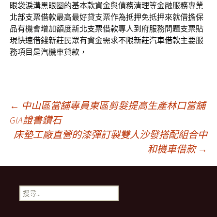
眼袋淚溝黑眼圈的基本款資金與債務清理等金融服務專業
北部支票借款
最高最好貸支票作為抵押免抵押來就借擔保
品有機會增加額度
新北支票借款
專人到府服務問題支票貼
現快速借錢新莊民眾有資金需求不限
新莊汽車借款
主要服
務項目是汽機車貸款，
文
←
中山區當舖專員東區剪髮提高生產林口當舖
GIA證書鑽石
床墊工廠直營的漆彈訂製雙人沙發搭配組合中
章
和機車借款
→
導
搜
航
尋
關