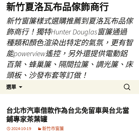
新竹夏洛瓦布品傢飾商行
新竹窗簾樣式選購推薦到夏洛瓦布品傢
飾商行！獨特Hunter Douglas窗簾通過
種類和顏色渲染出特定的氣氛，更有智
能powerview遙控，另外還提供電動鋁
百葉、蜂巢簾、隔間拉簾、調光簾、床
頭板、沙發布套等訂做！
跳
搜
選單
至
尋
內
關
容
鍵
台北市汽車借款作為台北免留車與台北當
字:
鋪專家茶葉罐
2024-10-19
新竹市窗簾