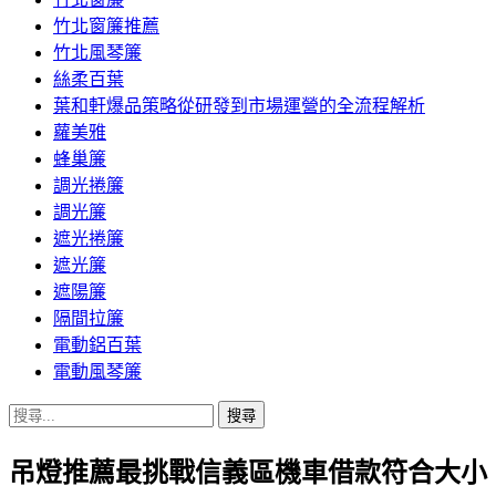
竹北窗簾推薦
竹北風琴簾
絲柔百葉
葉和軒爆品策略從研發到市場運營的全流程解析
蘿美雅
蜂巢簾
調光捲簾
調光簾
遮光捲簾
遮光簾
遮陽簾
隔間拉簾
電動鋁百葉
電動風琴簾
搜
尋
吊燈推薦最挑戰信義區機車借款符合大小
關
鍵