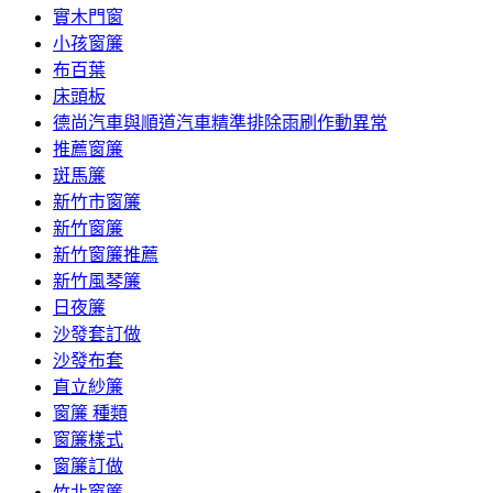
實木門窗
小孩窗簾
布百葉
床頭板
德尚汽車與順道汽車精準排除雨刷作動異常
推薦窗簾
斑馬簾
新竹市窗簾
新竹窗簾
新竹窗簾推薦
新竹風琴簾
日夜簾
沙發套訂做
沙發布套
直立紗簾
窗簾 種類
窗簾樣式
窗簾訂做
竹北窗簾