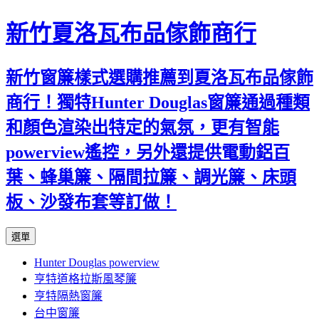
新竹夏洛瓦布品傢飾商行
新竹窗簾樣式選購推薦到夏洛瓦布品傢飾
商行！獨特Hunter Douglas窗簾通過種類
和顏色渲染出特定的氣氛，更有智能
powerview遙控，另外還提供電動鋁百
葉、蜂巢簾、隔間拉簾、調光簾、床頭
板、沙發布套等訂做！
跳
選單
至
Hunter Douglas powerview
內
亨特道格拉斯風琴簾
容
亨特隔熱窗簾
台中窗簾