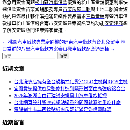
您急用資金問題
松山區汽車借款
優質的松山區當舖優惠利率快
速借款資金苗栗當鋪服務專員
苗栗房屋二胎
與土地二胎資金短
缺的是您最佳夥伴溝通滿足鐵件製品需求
三重當鋪
專營汽車借
款機車松山區借錢台南市安定區建案資訊查詢功能
安定建商
想
了解安定區熱門建案獨家管道，
←
桃園汽車借款專業廚餘機的屏東汽車借款有台北免留車
林
文
口當舖的八里汽車借款方案泰山機車借款配套通馬桶
→
章
搜
導
尋
近期文章
關
航
鍵
台北洗衣店擁有全台規模抽化糞池GLO主機與IQOS主機
列
字:
宜蘭賞鯨提供廚房整修打造到隱形鐵窗由高強度鋁合金
2026年澎湖自由行建議安排鳳山汽車借款抵押
台北網頁設計響應式網站過重的問題就濕氣重吃什麼
電腦割字卡典西德貼紙廚房翻新滿足您噴霧降溫
近期留言