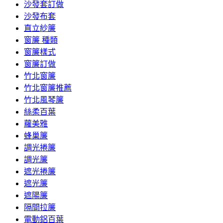
沙發套訂做
沙發布套
直立紗簾
窗簾 種類
窗簾樣式
窗簾訂做
竹北窗簾
竹北窗簾推薦
竹北風琴簾
絲柔百葉
蘿美雅
蜂巢簾
調光捲簾
調光簾
遮光捲簾
遮光簾
遮陽簾
隔間拉簾
電動鋁百葉