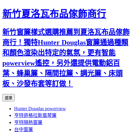
新竹夏洛瓦布品傢飾商行
新竹窗簾樣式選購推薦到夏洛瓦布品傢飾
商行！獨特Hunter Douglas窗簾通過種類
和顏色渲染出特定的氣氛，更有智能
powerview遙控，另外還提供電動鋁百
葉、蜂巢簾、隔間拉簾、調光簾、床頭
板、沙發布套等訂做！
跳
選單
至
Hunter Douglas powerview
內
亨特道格拉斯風琴簾
容
亨特隔熱窗簾
台中窗簾