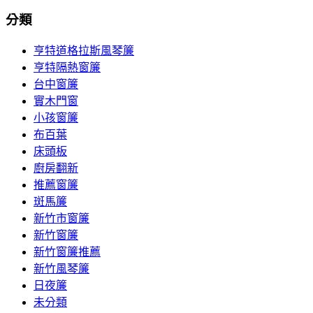
分類
亨特道格拉斯風琴簾
亨特隔熱窗簾
台中窗簾
實木門窗
小孩窗簾
布百葉
床頭板
廚房翻新
推薦窗簾
斑馬簾
新竹市窗簾
新竹窗簾
新竹窗簾推薦
新竹風琴簾
日夜簾
未分類