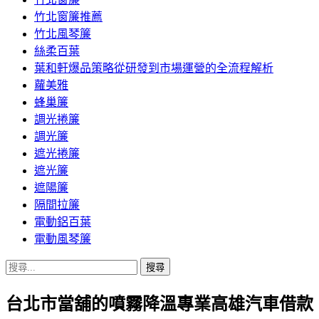
竹北窗簾推薦
竹北風琴簾
絲柔百葉
葉和軒爆品策略從研發到市場運營的全流程解析
蘿美雅
蜂巢簾
調光捲簾
調光簾
遮光捲簾
遮光簾
遮陽簾
隔間拉簾
電動鋁百葉
電動風琴簾
搜
尋
台北市當舖的噴霧降溫專業高雄汽車借款
關
鍵