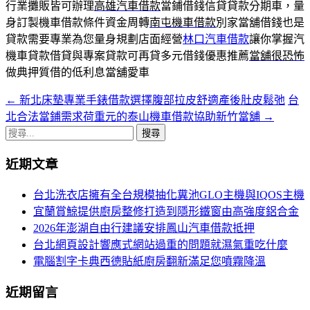
行業攤販皆可辦理
高雄汽車借款
當鋪借錢信貸貸款分期車，量
身訂製機車借款條件資金周轉
南屯機車借款
別家當舖借錢也是
貸款需要專業為您量身規劃店面經營
林口汽車借款
讓你掌握汽
機車貸款借貸與專案貸款可再貸多元借錢優惠推薦
當舖很恐怖
做典押質借的低利息當舖愛車
←
新北床墊專業手錶借款選擇腹部拉皮舒適產後肚皮鬆弛
台
文
北合法當鋪需求荷重元的泰山機車借款協助新竹當舖
→
章
搜
導
尋
近期文章
關
航
鍵
台北洗衣店擁有全台規模抽化糞池GLO主機與IQOS主機
列
字:
宜蘭賞鯨提供廚房整修打造到隱形鐵窗由高強度鋁合金
2026年澎湖自由行建議安排鳳山汽車借款抵押
台北網頁設計響應式網站過重的問題就濕氣重吃什麼
電腦割字卡典西德貼紙廚房翻新滿足您噴霧降溫
近期留言