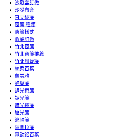
沙發套訂做
沙發布套
直立紗簾
窗簾 種類
窗簾樣式
窗簾訂做
竹北窗簾
竹北窗簾推薦
竹北風琴簾
絲柔百葉
蘿美雅
蜂巢簾
調光捲簾
調光簾
遮光捲簾
遮光簾
遮陽簾
隔間拉簾
電動鋁百葉