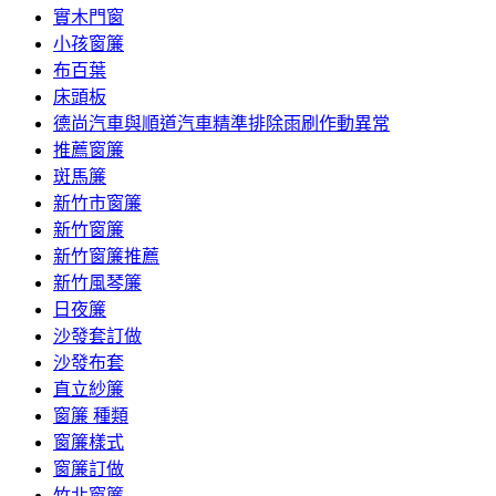
實木門窗
小孩窗簾
布百葉
床頭板
德尚汽車與順道汽車精準排除雨刷作動異常
推薦窗簾
斑馬簾
新竹市窗簾
新竹窗簾
新竹窗簾推薦
新竹風琴簾
日夜簾
沙發套訂做
沙發布套
直立紗簾
窗簾 種類
窗簾樣式
窗簾訂做
竹北窗簾