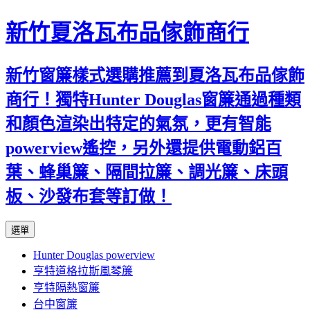
新竹夏洛瓦布品傢飾商行
新竹窗簾樣式選購推薦到夏洛瓦布品傢飾
商行！獨特Hunter Douglas窗簾通過種類
和顏色渲染出特定的氣氛，更有智能
powerview遙控，另外還提供電動鋁百
葉、蜂巢簾、隔間拉簾、調光簾、床頭
板、沙發布套等訂做！
跳
選單
至
Hunter Douglas powerview
內
亨特道格拉斯風琴簾
容
亨特隔熱窗簾
台中窗簾