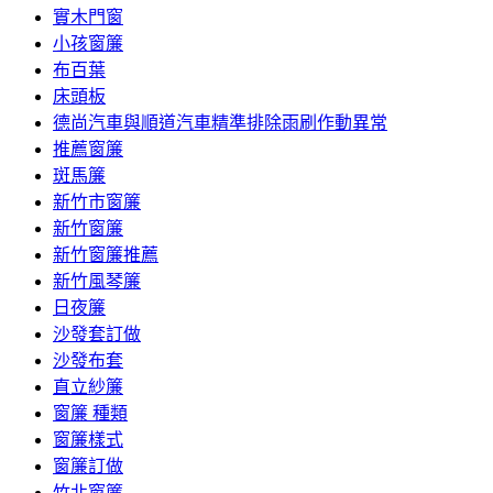
實木門窗
小孩窗簾
布百葉
床頭板
德尚汽車與順道汽車精準排除雨刷作動異常
推薦窗簾
斑馬簾
新竹市窗簾
新竹窗簾
新竹窗簾推薦
新竹風琴簾
日夜簾
沙發套訂做
沙發布套
直立紗簾
窗簾 種類
窗簾樣式
窗簾訂做
竹北窗簾