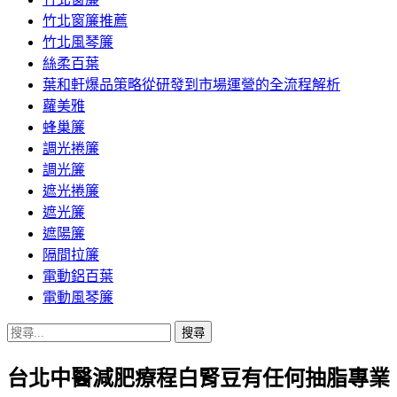
竹北窗簾推薦
竹北風琴簾
絲柔百葉
葉和軒爆品策略從研發到市場運營的全流程解析
蘿美雅
蜂巢簾
調光捲簾
調光簾
遮光捲簾
遮光簾
遮陽簾
隔間拉簾
電動鋁百葉
電動風琴簾
搜
尋
台北中醫減肥療程白腎豆有任何抽脂專業
關
鍵