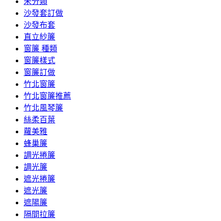
未分類
沙發套訂做
沙發布套
直立紗簾
窗簾 種類
窗簾樣式
窗簾訂做
竹北窗簾
竹北窗簾推薦
竹北風琴簾
絲柔百葉
蘿美雅
蜂巢簾
調光捲簾
調光簾
遮光捲簾
遮光簾
遮陽簾
隔間拉簾