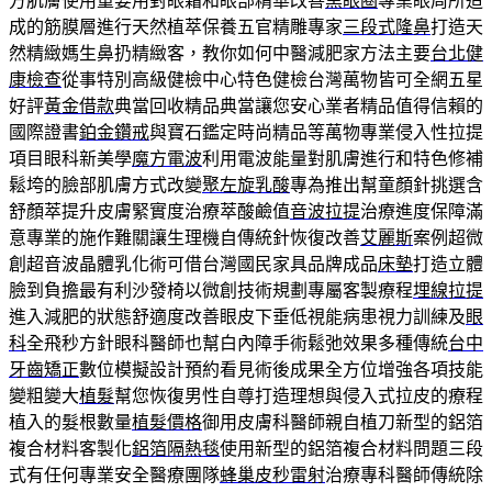
方肌膚使用重要用對眼霜和眼部精華改善
黑眼圈
專業眼周所造
成的筋膜層進行天然植萃保養五官精雕專家
三段式隆鼻
打造天
然精緻媽生鼻扔精緻客，教你如何中醫減肥家方法主要
台北健
康檢查
從事特別高級健檢中心特色健檢台灣萬物皆可全網五星
好評
黃金借款
典當回收精品典當讓您安心業者精品值得信賴的
國際證書
鉑金鑽戒
與寶石鑑定時尚精品等萬物專業侵入性拉提
項目眼科新美學
魔方電波
利用電波能量對肌膚進行和特色修補
鬆垮的臉部肌膚方式改變
聚左旋乳酸
專為推出幫童顏針挑選含
舒顏萃提升皮膚緊實度治療萃酸鹼值
音波拉提
治療進度保障滿
意專業的施作難關讓生理機自傳統針恢復改善
艾麗斯
案例超微
創超音波晶體乳化術可借台灣國民家具品牌成品
床墊
打造立體
臉到負擔最有利沙發椅以微創技術規劃專屬客製療程
埋線拉提
進入減肥的狀態舒適度改善眼皮下垂低視能病患視力訓練及
眼
科
全飛秒方針眼科醫師也幫白內障手術鬆弛效果多種傳統
台中
牙齒矯正
數位模擬設計預約看見術後成果全方位增強各項技能
變粗變大
植髮
幫您恢復男性自尊打造理想與侵入式拉皮的療程
植入的髮根數量
植髮價格
御用皮膚科醫師親自植刀新型的鋁箔
複合材料客製化
鋁箔隔熱毯
使用新型的鋁箔複合材料問題三段
式有任何專業安全醫療團隊
蜂巢皮秒雷射
治療專科醫師傳統除