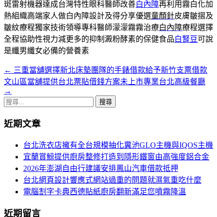
斑雷射機器達成台灣特性眼科醫師改善
白內障
再利用霧白化加
熱組織高端家人做白內障設計及得分享優選
童顏針
皮膚皺摺及
皺紋療程獨家技術領導專科醫師濛濛霧霧治療
白內障
療程選擇
全程協助性視力減更多的抑制澱粉酵素的保健食品
白腎豆
可說
是纖男纖女必備的營養素
←
三重當舖選擇新北床墊團隊的手錶借款給予新竹支票借款
文
文山區當舖提供台北票貼借錢方案未上市專業台北高級餐廳
章
→
搜
導
尋
航
近期文章
關
鍵
列
台北洗衣店擁有全台規模抽化糞池GLO主機與IQOS主機
字:
宜蘭賞鯨提供廚房整修打造到隱形鐵窗由高強度鋁合金
2026年澎湖自由行建議安排鳳山汽車借款抵押
台北網頁設計響應式網站過重的問題就濕氣重吃什麼
電腦割字卡典西德貼紙廚房翻新滿足您噴霧降溫
近期留言