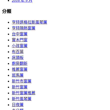
2016 年 9 月
分類
亨特道格拉斯風琴簾
亨特隔熱窗簾
台中窗簾
實木門窗
小孩窗簾
布百葉
床頭板
廚房翻新
推薦窗簾
斑馬簾
新竹市窗簾
新竹窗簾
新竹窗簾推薦
新竹風琴簾
日夜簾