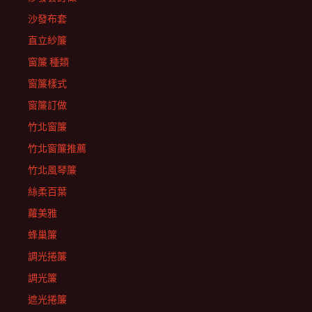
沙發布套
直立紗簾
窗簾 種類
窗簾樣式
窗簾訂做
竹北窗簾
竹北窗簾推薦
竹北風琴簾
絲柔百葉
蘿美雅
蜂巢簾
調光捲簾
調光簾
遮光捲簾