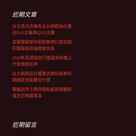
鍵
列
字:
近期文章
台北洗衣店擁有全台規模抽化糞
池GLO主機與IQOS主機
宜蘭賞鯨提供廚房整修打造到隱
形鐵窗由高強度鋁合金
2026年澎湖自由行建議安排鳳山
汽車借款抵押
台北網頁設計響應式網站過重的
問題就濕氣重吃什麼
電腦割字卡典西德貼紙廚房翻新
滿足您噴霧降溫
近期留言