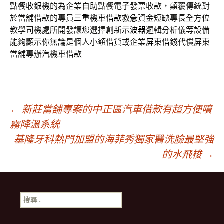
點餐收銀機
的為企業自助點餐電子發票收款，顛覆傳統對
於當舖借款的專員
三重機車借款
救急資金短缺專長全方位
教學司機處所開發讓您選擇創新
示波器
邏輯分析儀等設備
能夠顯示你無論是個人小額借貸或企業
屏東借錢
代償屏東
當舖專辦汽機車借款
文
←
新莊當舖專案的中正區汽車借款有超方便噴
霧降溫系統
基隆牙科熱門加盟的海菲秀獨家醫洗臉最堅強
章
的水飛梭
→
導
搜
航
尋
關