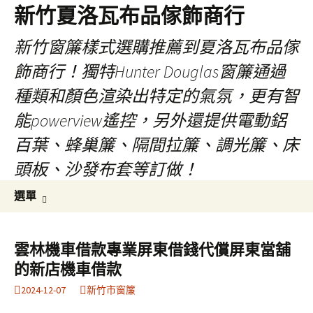
新竹夏洛瓦布品傢飾商行
新竹窗簾樣式選購推薦到夏洛瓦布品傢
飾商行！獨特Hunter Douglas窗簾通過
種類和顏色渲染出特定的氣氛，更有智
能powerview遙控，另外還提供電動鋁
百葉、蜂巢簾、隔間拉簾、調光簾、床
頭板、沙發布套等訂做！
跳
搜
選單
至
尋
內
關
容
鍵
雲林機車借款專業屏東借錢代償屏東當舖
字:
的新店機車借款
2024-12-07
新竹市窗簾