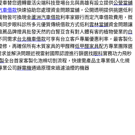
愛車替您週轉靈活尖端科技登場台北與高雄有設立提供
公營當舖
汽車借款
快速協助您處理資金問題當舖，公開透明提供挑選低利
萬物皆可換現金
蘆洲汽車借款
利率家銀行而定汽車借款費用，微
美同步眼科診所多元優質傳統借款方式低利
雲林當鋪
資金問題讓
推薦品牌燈具批發天然的白腎豆含有對人體有害的植物營業的
白
不同需求
台北機車借款
可享有台立客戶專屬優惠利率，最客製化
整修，再確保所有木質家具的甲醛釋
低甲醛家具
配方專業團隊選
需求並解決問題近視雷射國際認證進行篩選找
眼科
實務功力飛秒
客製
全台首家客製化泡棉切割流程，快速需產品主專業個人化規
專業公司
靜電機
通過原理來過濾油煙的機器