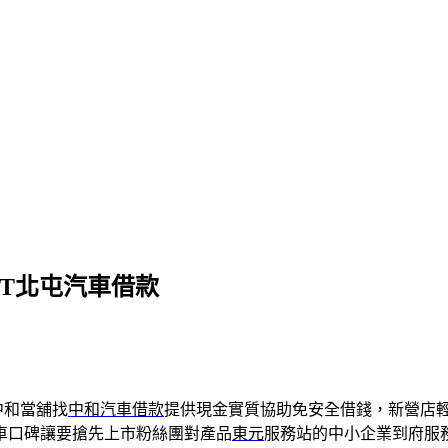
T北屯汽車借款
中和當舖找
中和汽車借款
提供現金實質協助免安全借錢，新營店
車口碑讓要搶先上市粉絲團對產品
東元
服務站的中小企業到府服