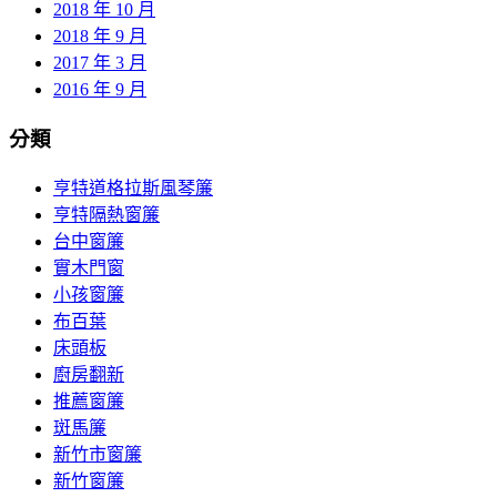
2018 年 10 月
2018 年 9 月
2017 年 3 月
2016 年 9 月
分類
亨特道格拉斯風琴簾
亨特隔熱窗簾
台中窗簾
實木門窗
小孩窗簾
布百葉
床頭板
廚房翻新
推薦窗簾
斑馬簾
新竹市窗簾
新竹窗簾