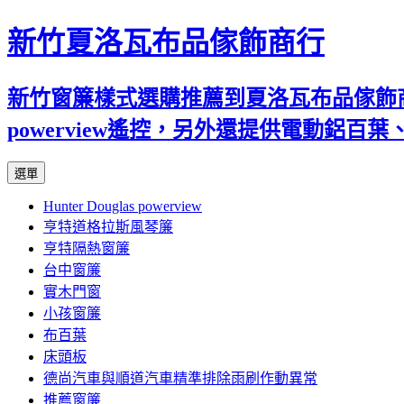
新竹夏洛瓦布品傢飾商行
新竹窗簾樣式選購推薦到夏洛瓦布品傢飾商行
powerview遙控，另外還提供電動鋁
跳
選單
至
Hunter Douglas powerview
內
亨特道格拉斯風琴簾
容
亨特隔熱窗簾
台中窗簾
實木門窗
小孩窗簾
布百葉
床頭板
德尚汽車與順道汽車精準排除雨刷作動異常
推薦窗簾