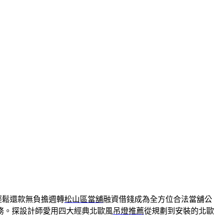
輕鬆還款無負擔週轉
松山區當舖
融資借錢成為全方位合法當舖公
務。探設計師愛用四大經典北歐風
吊燈推薦
從規劃到安裝的北歐