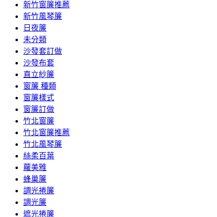
新竹窗簾推薦
新竹風琴簾
日夜簾
未分類
沙發套訂做
沙發布套
直立紗簾
窗簾 種類
窗簾樣式
窗簾訂做
竹北窗簾
竹北窗簾推薦
竹北風琴簾
絲柔百葉
蘿美雅
蜂巢簾
調光捲簾
調光簾
遮光捲簾