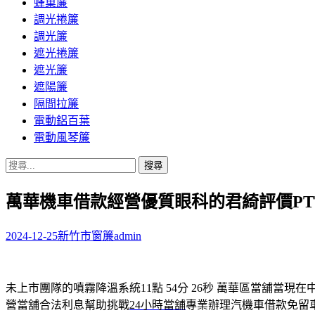
蜂巢簾
調光捲簾
調光簾
遮光捲簾
遮光簾
遮陽簾
隔間拉簾
電動鋁百葉
電動風琴簾
搜
尋
萬華機車借款經營優質眼科的君綺評價PT
關
鍵
字:
2024-12-25
新竹市窗簾
admin
未上市團隊的噴霧降溫系統11點 54分 26秒
萬華區當舖當現在
營當舖合法利息幫助挑戰
24小時當舖
專業辦理汽機車借款免留