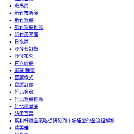
斑馬簾
新竹市窗簾
新竹窗簾
新竹窗簾推薦
新竹風琴簾
日夜簾
沙發套訂做
沙發布套
直立紗簾
窗簾 種類
窗簾樣式
窗簾訂做
竹北窗簾
竹北窗簾推薦
竹北風琴簾
絲柔百葉
葉和軒爆品策略從研發到市場運營的全流程解析
蘿美雅