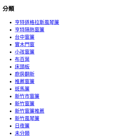
分類
亨特道格拉斯風琴簾
亨特隔熱窗簾
台中窗簾
實木門窗
小孩窗簾
布百葉
床頭板
廚房翻新
推薦窗簾
斑馬簾
新竹市窗簾
新竹窗簾
新竹窗簾推薦
新竹風琴簾
日夜簾
未分類