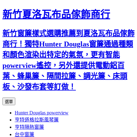
新竹夏洛瓦布品傢飾商行
新竹窗簾樣式選購推薦到夏洛瓦布品傢飾
商行！獨特Hunter Douglas窗簾通過種類
和顏色渲染出特定的氣氛，更有智能
powerview遙控，另外還提供電動鋁百
葉、蜂巢簾、隔間拉簾、調光簾、床頭
板、沙發布套等訂做！
跳
選單
至
Hunter Douglas powerview
內
亨特道格拉斯風琴簾
容
亨特隔熱窗簾
台中窗簾