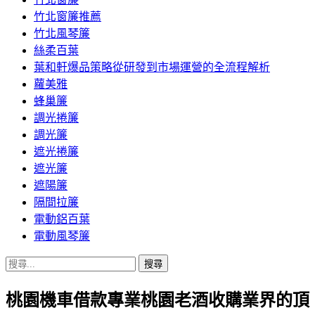
竹北窗簾推薦
竹北風琴簾
絲柔百葉
葉和軒爆品策略從研發到市場運營的全流程解析
蘿美雅
蜂巢簾
調光捲簾
調光簾
遮光捲簾
遮光簾
遮陽簾
隔間拉簾
電動鋁百葉
電動風琴簾
搜
尋
桃園機車借款專業桃園老酒收購業界的頂
關
鍵