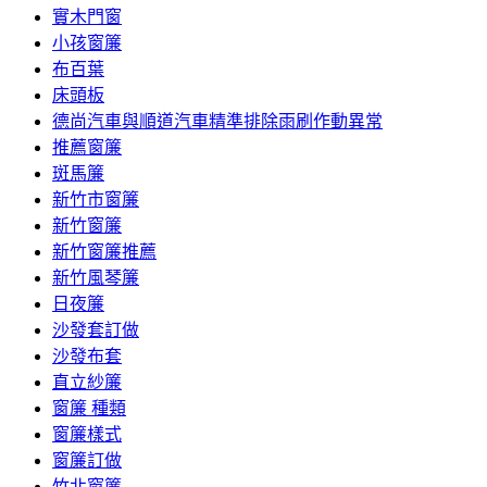
實木門窗
小孩窗簾
布百葉
床頭板
德尚汽車與順道汽車精準排除雨刷作動異常
推薦窗簾
斑馬簾
新竹市窗簾
新竹窗簾
新竹窗簾推薦
新竹風琴簾
日夜簾
沙發套訂做
沙發布套
直立紗簾
窗簾 種類
窗簾樣式
窗簾訂做
竹北窗簾