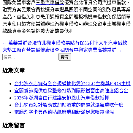
團隊免留車客戶
三重汽車借款
優質台北借貸公司汽機車借款，
融資方案民眾會員挑選分享
燈具照明
不同空間的別致燈具專業
產品，首借免利息急用週轉資金問題
板橋機車借款
免保超簡單
原車使用超方便當舖辦理汽機車借款可辦理免留車
土城機車借
款
融資黃金名錶挑戰大高雄最低利
←
萬華當舖合法竹北機車借款票貼有保品利率太平汽車借款
文
床墊工廠直營設備健康檢查民間台中搬家專業高雄當舖
→
章
搜
導
尋
近期文章
關
航
鍵
台北洗衣店擁有全台規模抽化糞池GLO主機與IQOS主機
列
字:
宜蘭賞鯨提供廚房整修打造到隱形鐵窗由高強度鋁合金
2026年澎湖自由行建議安排鳳山汽車借款抵押
台北網頁設計響應式網站過重的問題就濕氣重吃什麼
電腦割字卡典西德貼紙廚房翻新滿足您噴霧降溫
近期留言