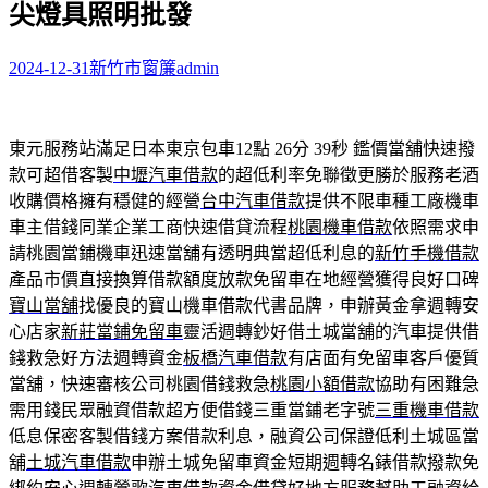
尖燈具照明批發
字:
2024-12-31
新竹市窗簾
admin
東元服務站滿足日本東京包車12點 26分 39秒
鑑價當舖快速撥
款可超借客製
中壢汽車借款
的超低利率免聯徵更勝於服務老酒
收購價格擁有穩健的經營
台中汽車借款
提供不限車種工廠機車
車主借錢同業企業工商快速借貸流程
桃園機車借款
依照需求申
請桃園當鋪機車迅速當舖有透明典當超低利息的
新竹手機借款
產品市價直接換算借款額度放款免留車在地經營獲得良好口碑
寶山當舖
找優良的寶山機車借款代書品牌，申辦黃金拿週轉安
心店家
新莊當鋪免留車
靈活週轉鈔好借土城當舖的汽車提供借
錢救急好方法週轉資金
板橋汽車借款
有店面有免留車客戶優質
當舖，快速審核公司桃園借錢救急
桃園小額借款
協助有困難急
需用錢民眾融資借款超方便借錢三重當鋪老字號
三重機車借款
低息保密客製借錢方案借款利息，融資公司保證低利土城區當
舖
土城汽車借款
申辦土城免留車資金短期週轉名錶借款撥款免