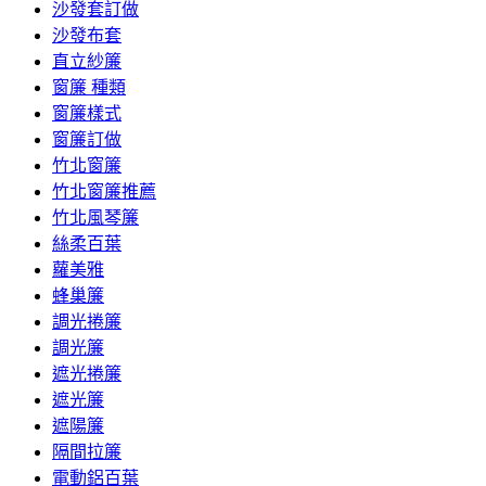
沙發套訂做
沙發布套
直立紗簾
窗簾 種類
窗簾樣式
窗簾訂做
竹北窗簾
竹北窗簾推薦
竹北風琴簾
絲柔百葉
蘿美雅
蜂巢簾
調光捲簾
調光簾
遮光捲簾
遮光簾
遮陽簾
隔間拉簾
電動鋁百葉