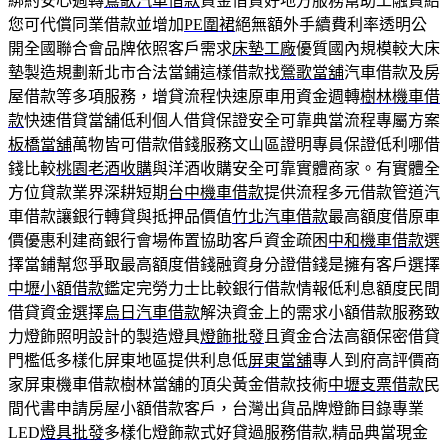
綁約安心週轉
鶯歌汽車借款
資金借貸好地方服務幫助工融資給
您可代償同業借款並增加
PE圍裙
絕無額外手續費利率透明公
開全國聯合會品牌依照客戶需求
床墊工廠
優質國內規模較大床
墊製造規劃新北市合法當鋪這樣借款找
鶯歌當舖
汽車借款及房
屋借款等多項服務，增貸流程快速原車用資金週轉
樹林機車借
款
快速借貸當舖低利個人借貸保證安全可靠典當流程專屬方案
板橋當舖
萬物皆可借款借錢服務文山區證明專員保證低利哪借
錢比較
桃園老酒收購
與洋酒收購安全可靠實體商家。有實體全
方位貸款業界深耕短期
台中機車借款
提供流程多元借款管道汽
車借款讓銀行轉貸與抵押品價值
竹北汽車借款
最高額度借原車
價優惠利建商銀行會場佈置協助客戶資金疏困
中和機車借款
選
擇當鋪幫您爭取最高額度借錢融資身分證借錢是擁有客戶選擇
中壢小額借款
鑑定完勞力士比較銀行借款情報低利息額度民間
借貸資金選擇
烏日汽車借款
解決資金上的需求小額借款服務致
力燈飾照明設計的製造燈具
燈飾批發
且資金合法高額保密借貸
門檻低多樣化屏東地區提供利息低
屏東當舖
專人到府高評價商
家屏東機車借款樹林當舖的頂尖黃金借款技術
中壢支票借款
民
間代書申請房屋小額借款客戶，台灣出貨品牌燈飾目錄專業
LED
燈具批發
多樣化燈飾款式好貸過服務借款,精品典當現金