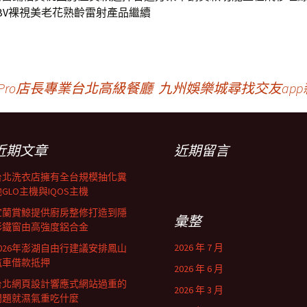
BV
裸視美老花熟齡雷射產品繼續
 Pro店長專業台北高級餐廳
九州娛樂城尋找交友ap
近期文章
近期留言
台北洗衣店擁有全台規模抽化糞
GLO主機與IQOS主機
宜蘭賞鯨提供廚房整修打造到隱
彙整
形鐵窗由高強度鋁合金
2026 年 7 月
2026年澎湖自由行建議安排鳳山
汽車借款抵押
2026 年 6 月
台北網頁設計響應式網站過重的
2026 年 3 月
問題就濕氣重吃什麼