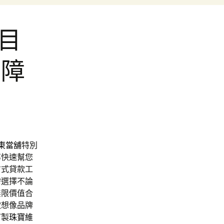
目
內障
東當舖
特別
率快速幫您
方式貸款工
需選擇不論
無限價值合
款想像品牌
訂製
珠寶維