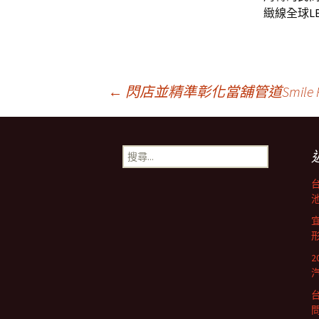
緻線全球
L
文
←
閃店並精準彰化當舖管道Smile
章
搜
尋
導
關
鍵
池
字:
航
列