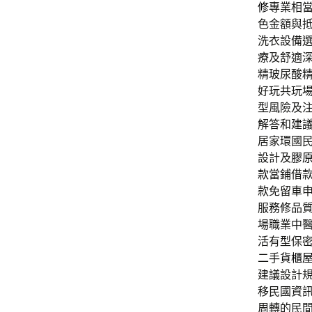
修
專業相
色金額與
洗衣設備
療及舒適
精玻尿酸‬
好玩共玩
型風險及
解答和建
居家環國
設計及
膠
款
當鋪借
款免留車
服務修品
場職業中
活有型保
二手
貨櫃
建議設計
移民國資
周轉的民