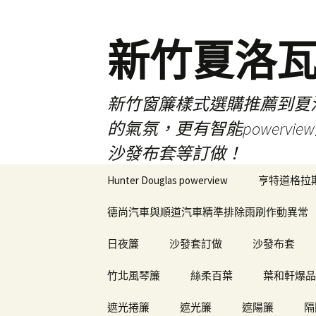
新竹夏洛
新竹窗簾樣式選購推薦到夏洛瓦
的氣氛，更有智能power
沙發布套等訂做！
跳
Hunter Douglas powerview
亨特道格拉
至
內
德尚汽車與順道汽車精準排除雨刷作動異常
容
日夜簾
沙發套訂做
沙發布套
竹北風琴簾
絲柔百葉
葉和軒爆品
遮光捲簾
遮光簾
遮陽簾
隔