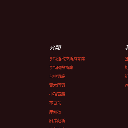
分類
亨特道格拉斯風琴簾
亨特隔熱窗簾
台中窗簾
實木門窗
W
小孩窗簾
布百葉
床頭板
廚房翻新