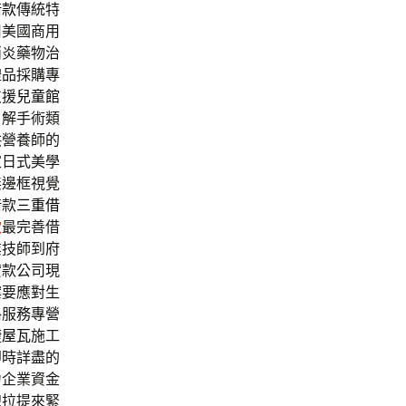
借款
傳統特
用美國商用
消炎藥物治
禮品採購專
支援
兒童館
了解手術類
供營養師的
家日式美學
無邊框視覺
借款
三重借
款
最完善借
業技師到府
貸款公司現
案要應對生
格服務專營
捷
屋瓦
施工
即時詳盡的
力企業資金
線拉提來緊