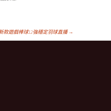
p新款遊戲棒球12強穩定羽球直播
→