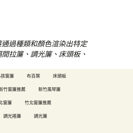
s窗簾通過種類和顏色渲染出特定
、隔間拉簾、調光簾、床頭板、
搜
小孩窗簾
布百葉
床頭板
尋
關
新竹窗簾推薦
新竹風琴簾
鍵
字:
北窗簾
竹北窗簾推薦
調光捲簾
調光簾