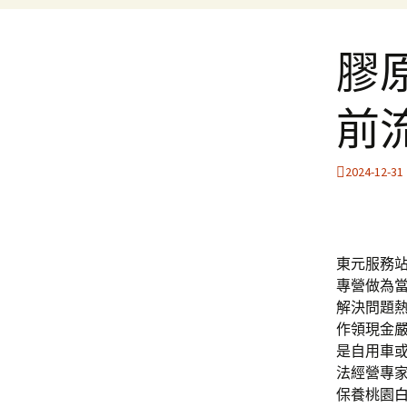
膠
前
2024-12-31
東元服務站滿
專營做為
解決問題
作領現金
是自用車
法經營專
保養桃園