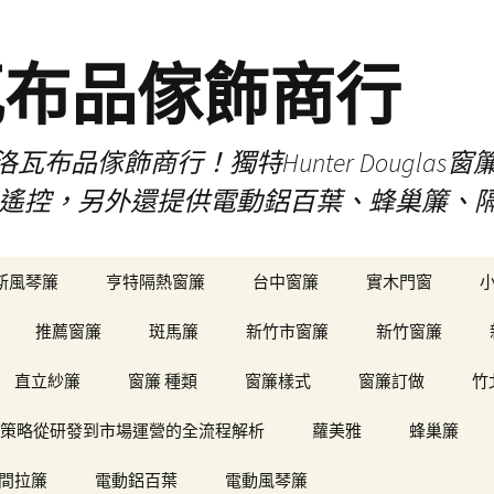
瓦布品傢飾商行
布品傢飾商行！獨特Hunter Dougla
view遙控，另外還提供電動鋁百葉、蜂巢簾
斯風琴簾
亨特隔熱窗簾
台中窗簾
實木門窗
推薦窗簾
斑馬簾
新竹市窗簾
新竹窗簾
直立紗簾
窗簾 種類
窗簾樣式
窗簾訂做
竹
策略從研發到市場運營的全流程解析
蘿美雅
蜂巢簾
間拉簾
電動鋁百葉
電動風琴簾