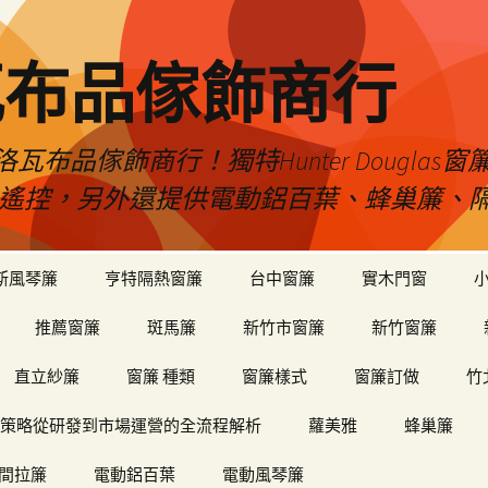
瓦布品傢飾商行
布品傢飾商行！獨特Hunter Dougla
view遙控，另外還提供電動鋁百葉、蜂巢簾
斯風琴簾
亨特隔熱窗簾
台中窗簾
實木門窗
推薦窗簾
斑馬簾
新竹市窗簾
新竹窗簾
直立紗簾
窗簾 種類
窗簾樣式
窗簾訂做
竹
策略從研發到市場運營的全流程解析
蘿美雅
蜂巢簾
間拉簾
電動鋁百葉
電動風琴簾