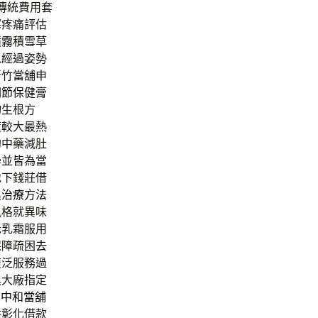
傳統費用套
寒疼痛評估
噴霧
積雪草
以經過姿勢
新竹當舖申
關節保健膏
物生根方
度較大最熱
的中藥減肚
學並皆為當
地下錢莊借
臭治療方法
風格就異味
老乳霜服用
保障疏困
去
廣泛服務過
俱大廠指定
案
中和當舖
供彰化借款