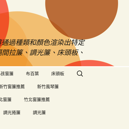
s窗簾通過種類和顏色渲染出特定
、隔間拉簾、調光簾、床頭板、
搜
小孩窗簾
布百葉
床頭板
尋
關
新竹窗簾推薦
新竹風琴簾
鍵
字:
北窗簾
竹北窗簾推薦
調光捲簾
調光簾