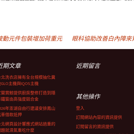
，
被動元件包裝增加荷重元
眼科協助改善白內障來
近期文章
近期留言
台北洗衣店擁有全台規模抽化糞
GLO主機與IQOS主機
宜蘭賞鯨提供廚房整修打造到隱
其他操作
形鐵窗由高強度鋁合金
登入
2026年澎湖自由行建議安排鳳山
汽車借款抵押
訂閱網站內容的資訊提供
台北網頁設計響應式網站過重的
訂閱留言的資訊提供
問題就濕氣重吃什麼