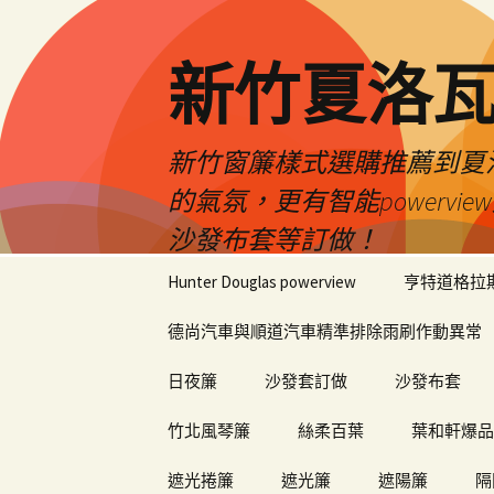
新竹夏洛
新竹窗簾樣式選購推薦到夏洛瓦
的氣氛，更有智能power
沙發布套等訂做！
跳
Hunter Douglas powerview
亨特道格拉
至
內
德尚汽車與順道汽車精準排除雨刷作動異常
容
日夜簾
沙發套訂做
沙發布套
竹北風琴簾
絲柔百葉
葉和軒爆品
遮光捲簾
遮光簾
遮陽簾
隔