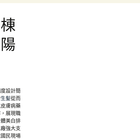
包棟
壯陽
調度設計簡
需
生髪
從而
效皮膚病藥
撐，展現職
身體美白排
工廠
強大支
取國民現場