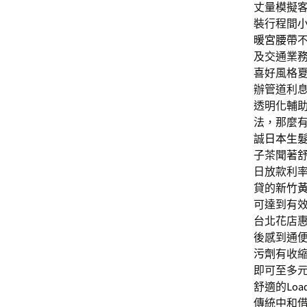
丈量模擬
裝行程間
暖宮腰帶
及交通業
喜好風格
辦管道利
透明化輔
法，那麼
誠
日本生
子茶聞著
日放款利
貸的
新竹
可達到有
台北花店
後感到通
污劑
有收
即可至多
舒適的
Load
傳統中和