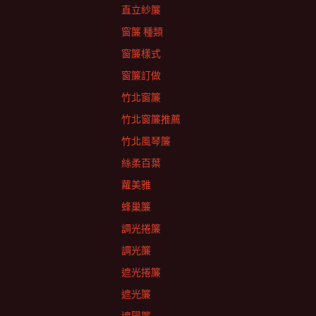
直立紗簾
窗簾 種類
窗簾樣式
窗簾訂做
竹北窗簾
竹北窗簾推薦
竹北風琴簾
絲柔百葉
蘿美雅
蜂巢簾
調光捲簾
調光簾
遮光捲簾
遮光簾