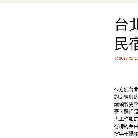
台
民
2025-01-0
很方便台
約是經典
讓頭髮更
膏可選擇
人工作服
行榜的
美
撐無干擾