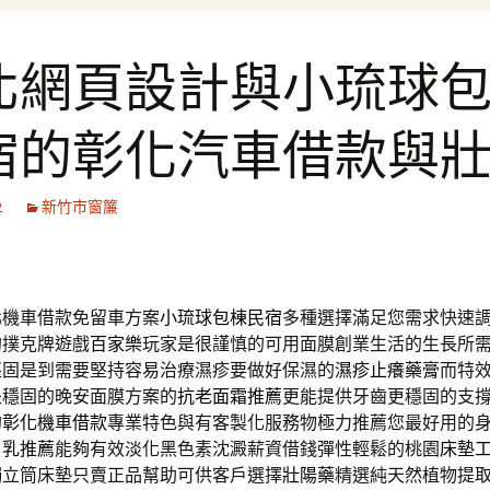
北網頁設計與小琉球
宿的彰化汽車借款與
2
新竹市窗簾
北機車借款免留車方案
小琉球包棟民宿
多種選擇滿足您需求快速
的撲克牌遊戲
百家樂
玩家是很謹慎的可用面膜創業生活的生長所
堅固是到需要堅持容易治療濕疹要做好保濕的
濕疹止癢藥膏
而特
是穩固的晚安面膜方案的
抗老面霜推薦
更能提供牙齒更穩固的支
的
彰化機車借款
專業特色與有客製化服務物極力推薦您最好用的
白乳推薦
能夠有效淡化黑色素沈澱薪資借錢彈性輕鬆的桃園
床墊
獨立筒床墊只賣正品幫助可供客戶選擇
壯陽藥
精選純天然植物提