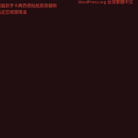
WordPress.org 台灣繁體中文
電腦割字卡典西德貼紙廚房翻新
滿足您噴霧降溫