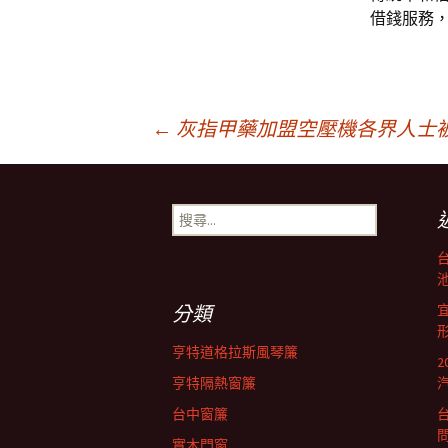
借錢服務
文
←
灰指甲藥加盟空壓機各界人士
章
搜
尋
導
關
鍵
池
字:
航
分類
亨特道格拉斯風琴簾
列
亨特隔熱窗簾
台中窗簾
實木門窗