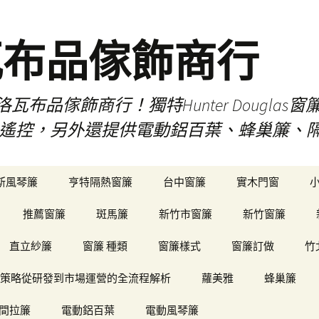
瓦布品傢飾商行
布品傢飾商行！獨特Hunter Dougla
view遙控，另外還提供電動鋁百葉、蜂巢簾
斯風琴簾
亨特隔熱窗簾
台中窗簾
實木門窗
推薦窗簾
斑馬簾
新竹市窗簾
新竹窗簾
直立紗簾
窗簾 種類
窗簾樣式
窗簾訂做
竹
策略從研發到市場運營的全流程解析
蘿美雅
蜂巢簾
間拉簾
電動鋁百葉
電動風琴簾