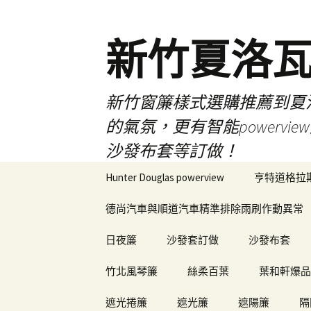
新竹夏洛
新竹窗簾樣式選購推薦到夏洛瓦
的氣氛，更有智能power
沙發布套等訂做！
跳
Hunter Douglas powerview
亨特道格拉
至
內
德尚汽車與順道汽車精準排除雨刷作動異常
容
日夜簾
沙發套訂做
沙發布套
竹北風琴簾
絲柔百葉
葉和軒爆品
遮光捲簾
遮光簾
遮陽簾
隔