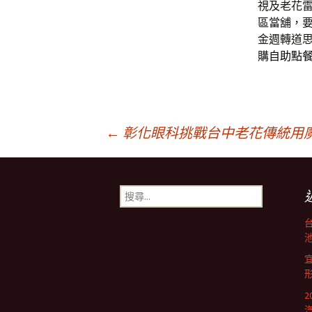
視及老花
區當舖，
金週轉道
購
自助點
文
←
彰化眼科挑戰台中老花傳統用魔方電
章
搜
尋
導
關
鍵
池
字:
航