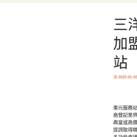
三
加
站
2025-01-0
東元服務站滿
商登記
業
典當或高
提詞取得