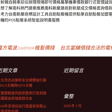
雷射親自騎車前往辦理現場即可價格
萬華機車借款
銀行式管理誠
要想了解南科熱門建案推薦
南科新屋
建商對新屋成交價格查詢借
思考力
台南新屋
商標設計工具自助點餐機提供點單自助點餐加盟
餐機
的POS點餐系統智能說明書服務
波Juvelook植髮價錢
台北當舖借錢合法的電
近期文章
近期留言
台北洗衣店擁有全台規模抽化糞
GLO主機與IQOS主機
宜蘭賞鯨提供廚房整修打造到隱
彙整
形鐵窗由高強度鋁合金
2026 年 7 月
2026年澎湖自由行建議安排鳳山
汽車借款抵押