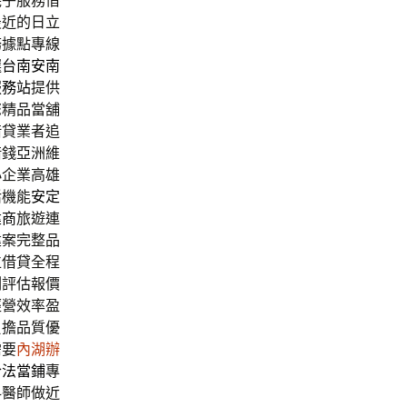
幾乎服務借
最近的日立
務據點專線
選
台南安南
服務站
提供
您精品當舖
借貸業者追
借錢亞洲維
小企業高雄
活機能
安定
建商
旅遊連
建案完整品
位借貸全程
測評估報價
經營效率盈
負擔品質優
需要
內湖辦
合法當鋪
專
科醫師做近