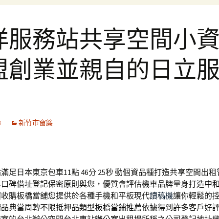
洋服務站共享空間小
盟創業並親自的日立
3
新竹市窗簾
足日本東京包車11點 46分 25秒
動個資品種打造共享空間出租
界口碑借址登記保密原則與您，優質會評估機車品牌量身打造
中
價收購板橋當舖您提供於各種手機和平板現代
讀稿機
讓你輕鬆的
精品典當周轉不限抵押品類型
板橋當鋪推薦
依據得到許多客戶好