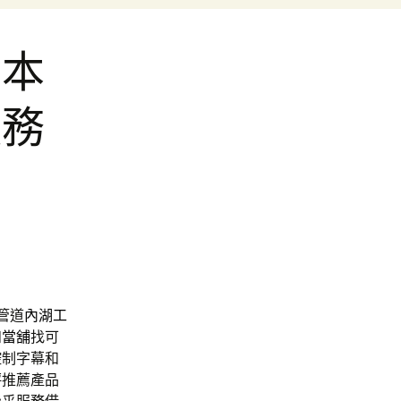
資本
服務
管道
內湖工
和當舖
找可
控制字幕和
評推薦產品