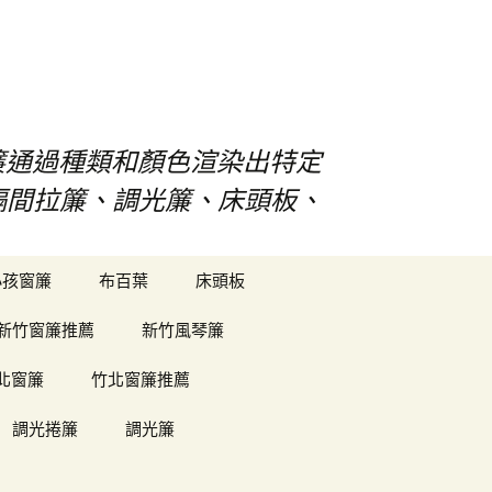
s窗簾通過種類和顏色渲染出特定
、隔間拉簾、調光簾、床頭板、
搜
小孩窗簾
布百葉
床頭板
尋
關
新竹窗簾推薦
新竹風琴簾
鍵
字:
北窗簾
竹北窗簾推薦
調光捲簾
調光簾