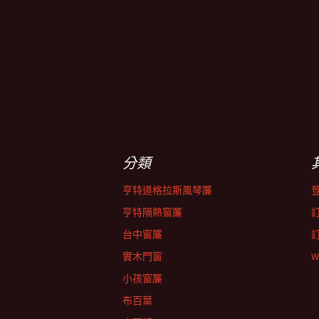
分類
亨特道格拉斯風琴簾
亨特隔熱窗簾
台中窗簾
實木門窗
W
小孩窗簾
布百葉