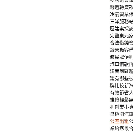
多功能會
錢週轉貸
冷氣營業
三洋服務
區建案
採
完整東元
合法借錢
蹤營顧客
修民眾便
汽車借款
建案
到區
建有哪些
牌比較新
有效節省
維修輕鬆
利創業
小
良
桃園汽
公室出租
業給您最