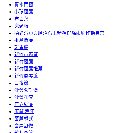
實木門窗
小孩窗簾
布百葉
床頭板
德尚汽車與順道汽車精準排除雨刷作動異常
推薦窗簾
斑馬簾
新竹市窗簾
新竹窗簾
新竹窗簾推薦
新竹風琴簾
日夜簾
沙發套訂做
沙發布套
直立紗簾
窗簾 種類
窗簾樣式
窗簾訂做
竹北窗簾