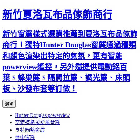
新竹夏洛瓦布品傢飾商行
新竹窗簾樣式選購推薦到夏洛瓦布品傢飾
商行！獨特Hunter Douglas窗簾通過種類
和顏色渲染出特定的氣氛，更有智能
powerview遙控，另外還提供電動鋁百
葉、蜂巢簾、隔間拉簾、調光簾、床頭
板、沙發布套等訂做！
跳
選單
至
Hunter Douglas powerview
內
亨特道格拉斯風琴簾
容
亨特隔熱窗簾
台中窗簾