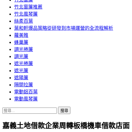
竹北窗簾推薦
竹北風琴簾
絲柔百葉
葉和軒爆品策略從研發到市場運營的全流程解析
蘿美雅
蜂巢簾
調光捲簾
調光簾
遮光捲簾
遮光簾
遮陽簾
隔間拉簾
電動鋁百葉
電動風琴簾
搜
尋
嘉義土地借款企業周轉板橋機車借款店面
關
鍵