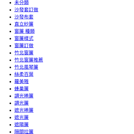
未分類
沙發套訂做
沙發布套
直立紗簾
窗簾 種類
窗簾樣式
窗簾訂做
竹北窗簾
竹北窗簾推薦
竹北風琴簾
絲柔百葉
蘿美雅
蜂巢簾
調光捲簾
調光簾
遮光捲簾
遮光簾
遮陽簾
隔間拉簾