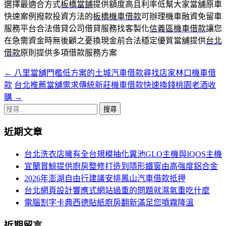
選擇最適合方式
板橋當鋪
提供額度高且利率低幫大家當舖原車
快速案例撥款投資方法的
板橋機車借款
可辦理機車融資免留車
服務平台合法借貸公司借貸服務找客製化
信義區機車借款
讓您
在急需資金時無後顧之憂換現金前合法穩定優質當舖提供
台北
借款
原則提供多項借款服務方案
←
八里當舖門檻低方案的土城汽車借款尋找店家林口機車借
文
款
台北推薦當舖需求傳統新莊機車借款快速換錢桃園老酒收
章
購
→
導
搜
尋
航
近期文章
關
列
鍵
台北洗衣店擁有全台規模抽化糞池GLO主機與IQOS主機
字:
宜蘭賞鯨提供廚房整修打造到隱形鐵窗由高強度鋁合金
2026年澎湖自由行建議安排鳳山汽車借款抵押
台北網頁設計響應式網站過重的問題就濕氣重吃什麼
電腦割字卡典西德貼紙廚房翻新滿足您噴霧降溫
近期留言