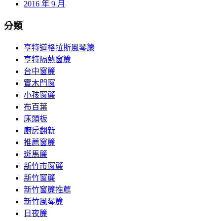
2016 年 9 月
分類
亨特道格拉斯風琴簾
亨特隔熱窗簾
台中窗簾
實木門窗
小孩窗簾
布百葉
床頭板
廚房翻新
推薦窗簾
斑馬簾
新竹市窗簾
新竹窗簾
新竹窗簾推薦
新竹風琴簾
日夜簾