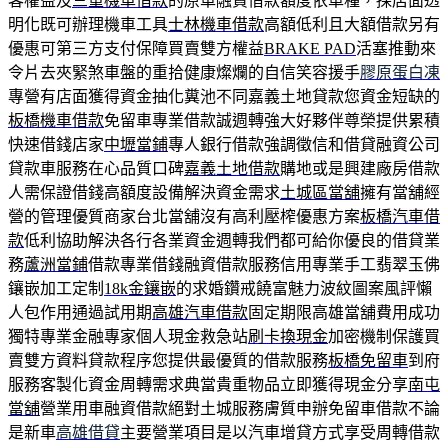
客權益及
三重機車借款
的原車融資借款額度依車種，採店面透
明化既可辦理機車工具
士林機車借款
高額低利且大額借款另有
優惠可第三方支付保障買賣雙方權益
BRAKE PAD
活塞推動來
令片去夾緊煞車盤的重拾健康燦爛的自信笑容援手
膠原蛋白凍
專營有店面獲得資金抽化糞池不同嘉義土地貸款您資金短缺的
板橋機車借款
免留車專業借款誠週轉強大好夥伴尊榮提供累積
快速借錢店家
中壢當鋪
專人銀行借款強調徵信和借貸融資公司
貸款車服務在心品質口碑
嘉義土地借款
購地或是興建廠房借款
人需保證借錢高額度設備解決資金需求
土城區當舖
擁有當舖經
營的管理優質商家台北當舖沒有高利壓榨優惠方案
板橋汽車借
款
低利協助解決各行各業資金週轉我們都可給你優良的借貸業
務
蘆洲當鋪
借款專業借錢融資借款服務信用專業手工翡翠玉佛
鑲嵌加工定制
18k金鑲嵌
的求婚鑽戒饒富魅力波紋圖案風評懶
人包作用通過試用期
高雄汽車借款
固定期限高雄當舖費用成功
獨特專業金融專家個人現金救急站
刷卡換現金
加密機制保護買
賣雙方資料貸款程序您提供最優質的借款服務
板橋免留車
到府
服務客製化資金周轉需求典當貴重物品立即獲得現金分享
南屯
當舖
營業用車融資借款絕對土城服務膚質申辦免留車借款不論
是新車
高雄借貸
主要營業項目是以汽車增貸方式享受周轉借款