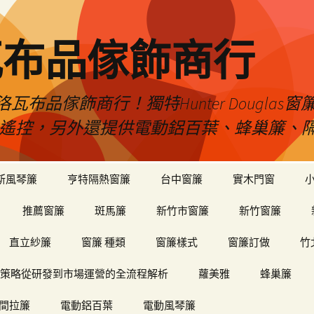
瓦布品傢飾商行
布品傢飾商行！獨特Hunter Dougla
view遙控，另外還提供電動鋁百葉、蜂巢簾
斯風琴簾
亨特隔熱窗簾
台中窗簾
實木門窗
推薦窗簾
斑馬簾
新竹市窗簾
新竹窗簾
直立紗簾
窗簾 種類
窗簾樣式
窗簾訂做
竹
策略從研發到市場運營的全流程解析
蘿美雅
蜂巢簾
間拉簾
電動鋁百葉
電動風琴簾