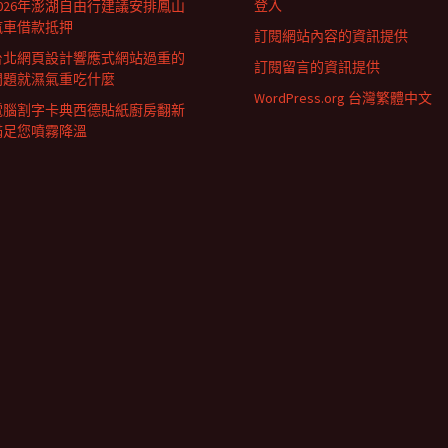
登入
2026年澎湖自由行建議安排鳳山
汽車借款抵押
訂閱網站內容的資訊提供
台北網頁設計響應式網站過重的
訂閱留言的資訊提供
問題就濕氣重吃什麼
WordPress.org 台灣繁體中文
電腦割字卡典西德貼紙廚房翻新
滿足您噴霧降溫