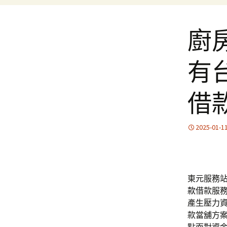
廚
有
借
2025-01-1
東元服務站的
款
借款服
產生壓力
款當舖方