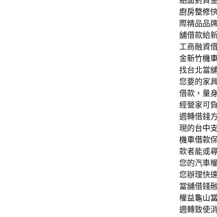
點面對資
廚房整修
際精品品
舖借款給
工商融資
金
新竹機
找台北當
您要的家
借款，量
經營家可
週轉借錢
現的
台中
機車借款
款者能或
您的汽車
您辦理快
當舖借錢
權益
龜山
週轉致使