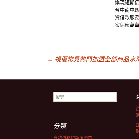
換現短期
台中南屯
資借款服
案保密
萬
文
←
視優常見熱門加盟全部商品水
章
搜
導
尋
關
鍵
池
航
字:
分類
亨特道格拉斯風琴簾