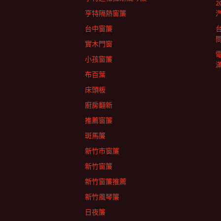
列
亨特隔熱窗簾
台中窗簾
實木門窗
小孩窗簾
布百葉
床頭板
廚房翻新
推薦窗簾
斑馬簾
新竹市窗簾
新竹窗簾
新竹窗簾推薦
新竹風琴簾
日夜簾