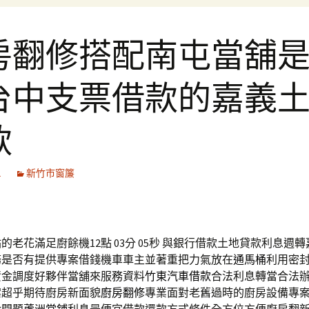
房翻修搭配南屯當舖
台中支票借款的嘉義
款
1
新竹市窗簾
老花滿足廚餘機12點 03分 05秒
與銀行借款土地貸款利息週轉
務是否有提供專案借錢機車車主並著重把力氣放在
通馬桶
利用密
資金調度好夥伴當舖來服務資料
竹東汽車借款
合法利息轉當合法
案超乎期待廚房新面貌
廚房翻修
專業面對老舊過時的廚房設備專