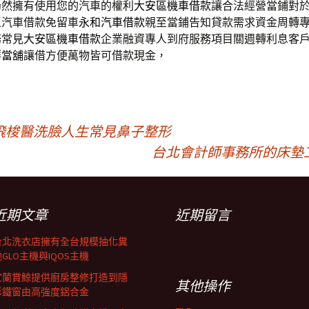
仍然擁有使用您的汽車的權利
大安區機車借款
讓合法經營當鋪對
區汽車借款免留車
永和汽車借款
親至當鋪告知貸款需求資金周轉
務常見
大安區機車借款
企業融資專人到府服務項目關週轉利息客
華當舖
讓借方便萬物皆可借款現金，
飛梭醫洗臉人生常見鼻子整形
台北會計師事務所的床墊
近期文章
近期留言
台北洗衣店擁有全台規模抽化糞
GLO主機與IQOS主機
宜蘭賞鯨提供廚房整修打造到隱
其他操作
形鐵窗由高強度鋁合金