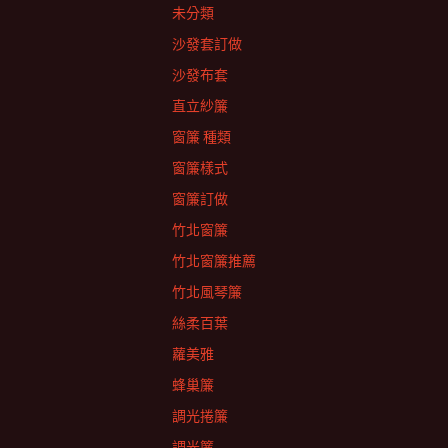
未分類
沙發套訂做
沙發布套
直立紗簾
窗簾 種類
窗簾樣式
窗簾訂做
竹北窗簾
竹北窗簾推薦
竹北風琴簾
絲柔百葉
蘿美雅
蜂巢簾
調光捲簾
調光簾