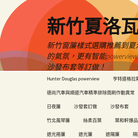
新竹夏洛
新竹窗簾樣式選購推薦到夏洛瓦
的氣氛，更有智能power
沙發布套等訂做！
跳
Hunter Douglas powerview
亨特道格拉
至
內
德尚汽車與順道汽車精準排除雨刷作動異常
容
日夜簾
沙發套訂做
沙發布套
竹北風琴簾
絲柔百葉
葉和軒爆品
遮光捲簾
遮光簾
遮陽簾
隔