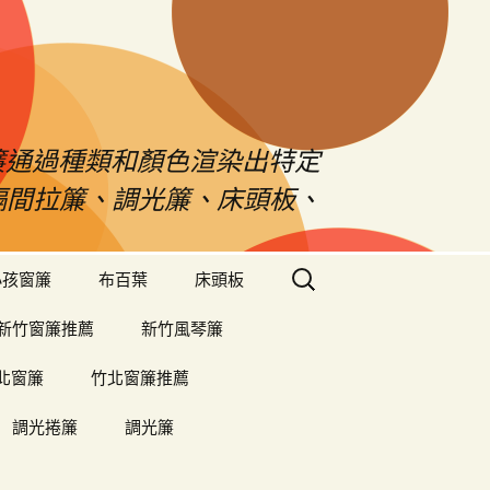
s窗簾通過種類和顏色渲染出特定
、隔間拉簾、調光簾、床頭板、
搜
小孩窗簾
布百葉
床頭板
尋
關
新竹窗簾推薦
新竹風琴簾
鍵
字:
北窗簾
竹北窗簾推薦
調光捲簾
調光簾