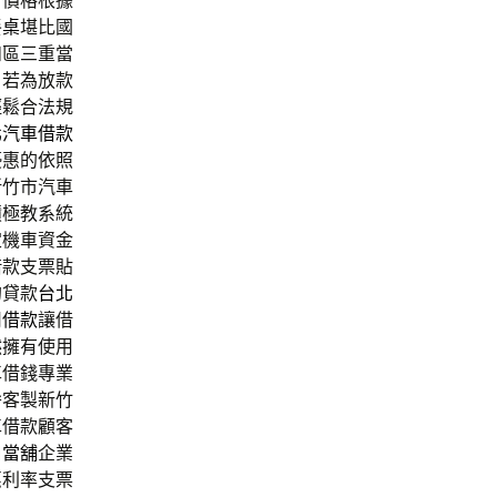
新價格根據
餐桌
堪比國
和區三重當
，若為放款
輕鬆合法規
北汽車借款
優惠的依照
新竹市汽車
積極教系統
定機車資金
借款支票貼
的貸款
台北
司借款
讓借
然擁有使用
車借錢專業
拚客製新竹
車借款顧客
口當舖
企業
惠利率支票