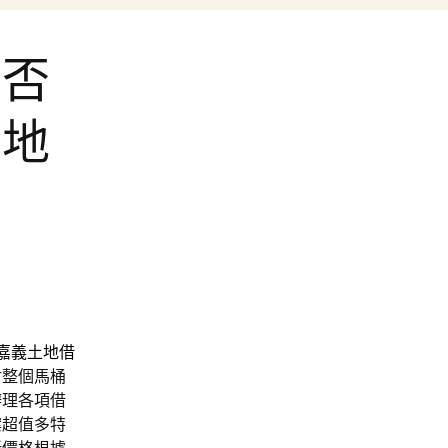
是否
土地
嘉義土地借
封整個馬桶
辦理各項借
案超值多特