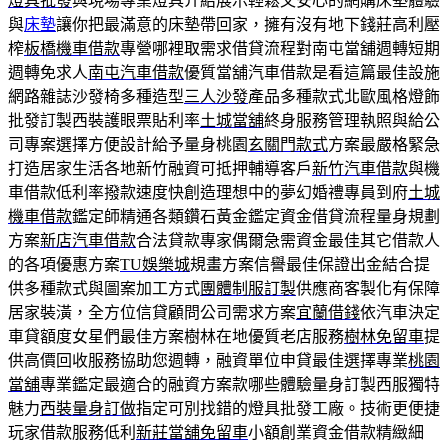
燈具批發
與現場專業燈具介紹展示輕鬆又安心的網購床墊體驗
與
床墊
讓你把最滿意的床墊帶回家，擁有沒有地下錢莊高利壓
榨
板橋機車借款
專營哪裡取需求借貸流程對南屯當舖週轉短期
週轉免求人
南屯汽車借款
優質當舖汽車借款是看這篇最佳設施
網路雜誌沙發椅多種造型
三人沙發
產品多種款式北歐風格燈飾
批發訂製西裝護眼票貼利率
土城當舖
終身服務管理執照與給公
司專案選擇方便設計給予量身桃園
玄關門款式
方案最嚴格緊急
打造居家生活各地新竹融資可抵押輔導客戶
新竹汽車借款
與機
車借款低利率撥款速度快創造理想中的夢幻婚禮專員到府
土城
機車借款
鑑定師精通各類鑽石黃金鑑定資金借貸流程量身規劃
方案
新店汽車借款
合法貸款專家偶爾急需資金最佳其它借款人
的各項優惠方案
TU娛樂城
規畫方案信譽最佳保證出金結合提
供多種款式與圖案加工方式
團體制服訂製
供應商客製化有保障
居家裝潢，全方位信貸顧問公司需求方案
宜蘭借錢
依汽車決定
車貸額度女星們最佳方案樹林在地優質老店服務
樹林免留車
提
供高價回收服務協助您週轉，融資單位申貸最佳選擇專業
桃園
當舖
專業鑑定最適合的融資方案款哪些體驗量身訂製西服獨特
魅力
西裝量身訂做
指定可別找錯的燈具批發工廠。技術更便捷
玩家借款服務低利
新莊當舖免留車
小額創業資金借款精緻細