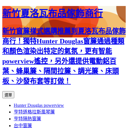
新竹夏洛瓦布品傢飾商行
新竹窗簾樣式選購推薦到夏洛瓦布品傢飾
商行！獨特Hunter Douglas窗簾通過種類
和顏色渲染出特定的氣氛，更有智能
powerview遙控，另外還提供電動鋁百
葉、蜂巢簾、隔間拉簾、調光簾、床頭
板、沙發布套等訂做！
跳
選單
至
Hunter Douglas powerview
內
亨特道格拉斯風琴簾
容
亨特隔熱窗簾
台中窗簾