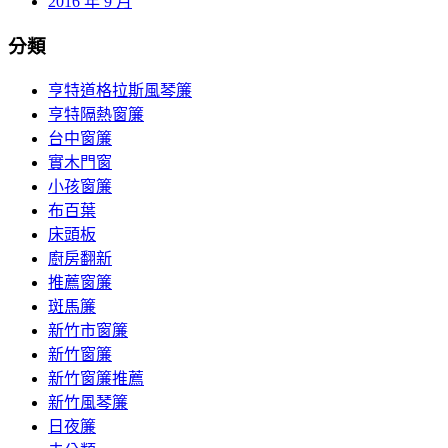
2016 年 9 月
分類
亨特道格拉斯風琴簾
亨特隔熱窗簾
台中窗簾
實木門窗
小孩窗簾
布百葉
床頭板
廚房翻新
推薦窗簾
斑馬簾
新竹市窗簾
新竹窗簾
新竹窗簾推薦
新竹風琴簾
日夜簾