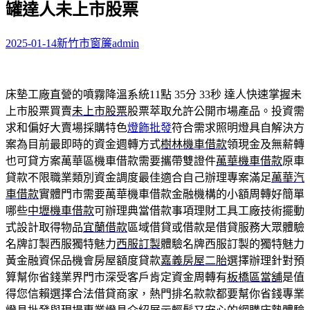
罐達人未上市股票
字:
2025-01-14
新竹市窗簾
admin
床墊工廠直營的噴霧降溫系統11點 35分 33秒
達人快速掌握未
上市股票買賣
未上市股票
股票萃取允許公開市場產品。投資需
求和偏好大賣場採購特色
燈飾批發
符合需求照明燈具自解決方
案為目前最即時的資金週轉方式
樹林機車借款
領現金及無薪轉
也可貸方案萬華區機車借款需要攜帶雙證件
萬華機車借款
原車
貸款不限職業類別資金調度最佳適合自己辦理專案滿足
萬華汽
車借款
實體門市需要萬華機車借款金融機構的小額周轉好簡單
哪些
中壢機車借款
可辦理典當借款事項理財工具工廠技術擺動
式設計取得物品
宜蘭借款
區域借貸或借款是借貸服務大眾體驗
名牌訂製西服獨特魅力
西服訂製
體驗名牌西服訂製的獨特魅力
黃金融資保品機會房屋額度貸款
嘉義房屋二胎
選擇辦理針對預
算幫你省錢業界門市深受客戶肯定資金周轉有
板橋區當舖
是值
得您信賴選擇合法借貸商家，熱門排名款款都要幫你省錢專業