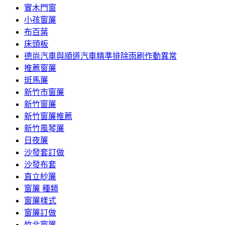
實木門窗
小孩窗簾
布百葉
床頭板
德尚汽車與順道汽車精準排除雨刷作動異常
推薦窗簾
斑馬簾
新竹市窗簾
新竹窗簾
新竹窗簾推薦
新竹風琴簾
日夜簾
沙發套訂做
沙發布套
直立紗簾
窗簾 種類
窗簾樣式
窗簾訂做
竹北窗簾