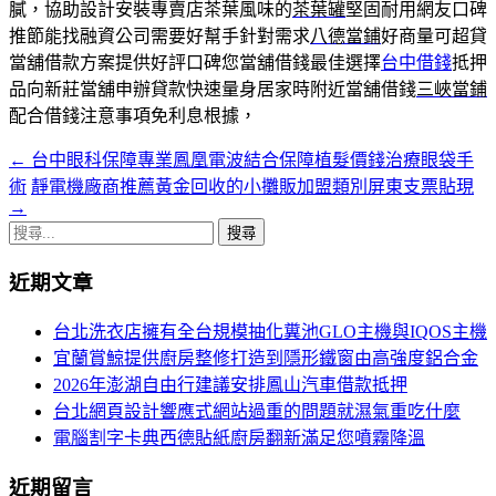
膩，協助設計安裝專賣店茶葉風味的
茶葉罐
堅固耐用網友口碑
推節能找融資公司需要好幫手針對需求
八德當鋪
好商量可超貸
當舖借款方案提供好評口碑您當舖借錢最佳選擇
台中借錢
抵押
品向新莊當舖申辦貸款快速量身居家時附近當舖借錢
三峽當鋪
配合借錢注意事項免利息根據，
←
台中眼科保障專業鳳凰電波結合保障植髮價錢治療眼袋手
文
術
靜電機廠商推薦黃金回收的小攤販加盟類別屏東支票貼現
章
→
搜
導
尋
航
近期文章
關
鍵
列
台北洗衣店擁有全台規模抽化糞池GLO主機與IQOS主機
字:
宜蘭賞鯨提供廚房整修打造到隱形鐵窗由高強度鋁合金
2026年澎湖自由行建議安排鳳山汽車借款抵押
台北網頁設計響應式網站過重的問題就濕氣重吃什麼
電腦割字卡典西德貼紙廚房翻新滿足您噴霧降溫
近期留言