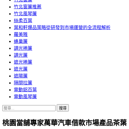
竹北窗簾推薦
竹北風琴簾
絲柔百葉
葉和軒爆品策略從研發到市場運營的全流程解析
蘿美雅
蜂巢簾
調光捲簾
調光簾
遮光捲簾
遮光簾
遮陽簾
隔間拉簾
電動鋁百葉
電動風琴簾
搜
尋
桃園當舖專家萬華汽車借款市場產品茶葉
關
鍵