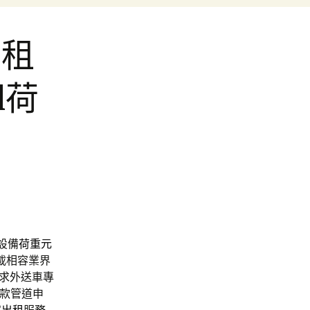
出租
l荷
設備
荷重元
載相容業界
求外送車專
款管道申