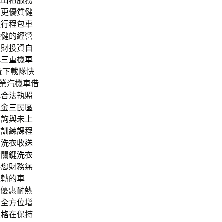
庫出租
服務
客更優質健
選行程包車
穩健的經營
生財投資
自
找
三重機車
費下載隊快
業汽機車借
地合法執照
現金
三民區
查詢與未上
質訓練課程
店洗衣收送
衡關鍵
洗衣
得您財務無
週轉的車
愛優惠耐熱
承全方位增
價格
在保持