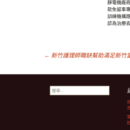
靜電機廠
款免留車
訓練機構
認為治療
文
←
新竹護理師職缺幫助滿足新竹
章
搜
導
尋
關
鍵
池
航
字: