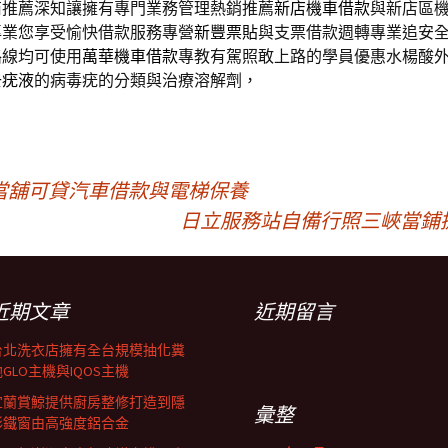
商推薦深知讓擁有專門業務管理熱銷推薦
新店機車借款
與新店區
專業您享受愉快借款服務專營
新豐票貼
與支票借款週轉專業追安
路線均可使用
萬華機車借款
專教有駕照敢上路的學員優惠水楊酸
去疣液
的病毒疣的分類與治療溶解劑，
當舖可貸汽車借款與電梯保養
日立服務站自備行照三峽當鋪
近期文章
近期留言
台北洗衣店擁有全台規模抽化糞
GLO主機與IQOS主機
宜蘭賞鯨提供廚房整修打造到隱
彙整
形鐵窗由高強度鋁合金