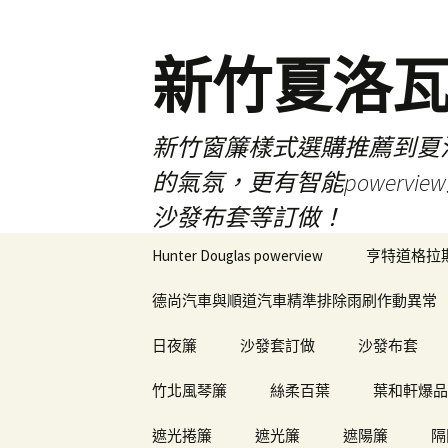
新竹夏洛
新竹窗簾樣式選購推薦到夏洛瓦
的氣氛，更有智能power
沙發布套等訂做！
跳
Hunter Douglas powerview
亨特道格拉
至
內
德尚汽車與順道汽車精準排除雨刷作動異常
容
日夜簾
沙發套訂做
沙發布套
竹北風琴簾
絲柔百葉
葉和軒爆品
遮光捲簾
遮光簾
遮陽簾
隔