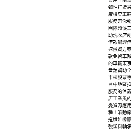
貸用
宜蘭
彈性打造
康檢查車
服務帶你
團隊超優
助洗衣店
借款
辦理借
速融資方
款免留車
的車輛
東
當舖
幫助
市櫃股票
台中地區
服務的
信
店
工業風
憂資源應
種！滾動
造纖維橡
強
塑料軸