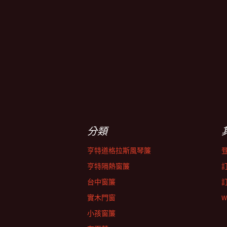
分類
亨特道格拉斯風琴簾
亨特隔熱窗簾
台中窗簾
實木門窗
W
小孩窗簾