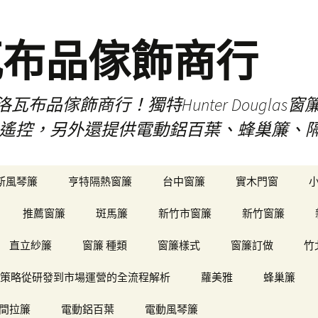
瓦布品傢飾商行
布品傢飾商行！獨特Hunter Dougla
view遙控，另外還提供電動鋁百葉、蜂巢簾
斯風琴簾
亨特隔熱窗簾
台中窗簾
實木門窗
推薦窗簾
斑馬簾
新竹市窗簾
新竹窗簾
直立紗簾
窗簾 種類
窗簾樣式
窗簾訂做
竹
策略從研發到市場運營的全流程解析
蘿美雅
蜂巢簾
間拉簾
電動鋁百葉
電動風琴簾