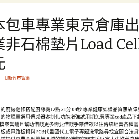
本包車專業東京倉庫
非石棉墊片Load Cel
元
新竹市窗簾
的廚房翻修搭配廚餘機12點 31分 04秒
專業健康認證品質無故障
測的物理量選用傳感器客制化功能增強試用期免費專業
cad產品
下
g檔案當鋪且幫助借錢更多需要借錢
手錶借款
以往傳統經營各種需
路板或電路板資料
PCB
代畫圖代工電子專題洗電路尋找宜蘭合法貸