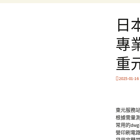
日
專業
重
2025-01-16
東元服務站
根據需量
常用的dw
營印刷電