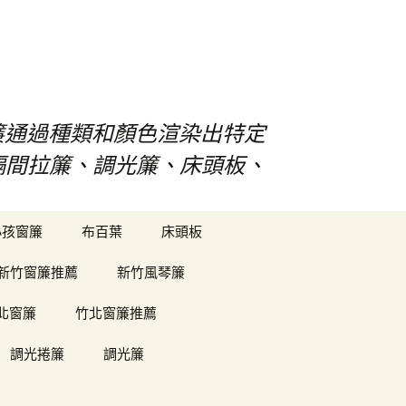
s窗簾通過種類和顏色渲染出特定
、隔間拉簾、調光簾、床頭板、
搜
小孩窗簾
布百葉
床頭板
尋
關
新竹窗簾推薦
新竹風琴簾
鍵
字:
北窗簾
竹北窗簾推薦
調光捲簾
調光簾