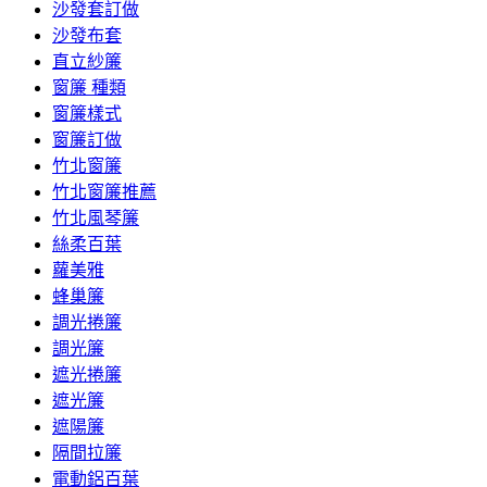
沙發套訂做
沙發布套
直立紗簾
窗簾 種類
窗簾樣式
窗簾訂做
竹北窗簾
竹北窗簾推薦
竹北風琴簾
絲柔百葉
蘿美雅
蜂巢簾
調光捲簾
調光簾
遮光捲簾
遮光簾
遮陽簾
隔間拉簾
電動鋁百葉