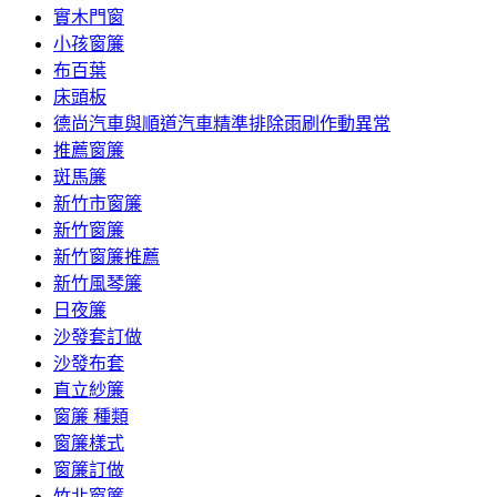
實木門窗
小孩窗簾
布百葉
床頭板
德尚汽車與順道汽車精準排除雨刷作動異常
推薦窗簾
斑馬簾
新竹市窗簾
新竹窗簾
新竹窗簾推薦
新竹風琴簾
日夜簾
沙發套訂做
沙發布套
直立紗簾
窗簾 種類
窗簾樣式
窗簾訂做
竹北窗簾