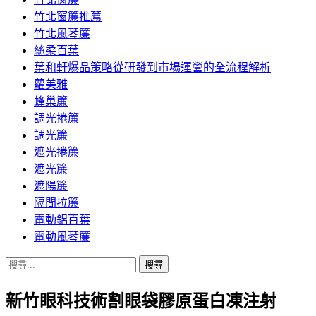
竹北窗簾推薦
竹北風琴簾
絲柔百葉
葉和軒爆品策略從研發到市場運營的全流程解析
蘿美雅
蜂巢簾
調光捲簾
調光簾
遮光捲簾
遮光簾
遮陽簾
隔間拉簾
電動鋁百葉
電動風琴簾
搜
尋
新竹眼科技術割眼袋膠原蛋白凍注射
關
鍵