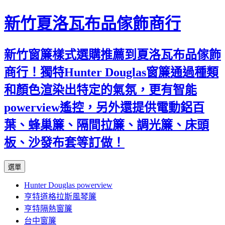
新竹夏洛瓦布品傢飾商行
新竹窗簾樣式選購推薦到夏洛瓦布品傢飾
商行！獨特Hunter Douglas窗簾通過種類
和顏色渲染出特定的氣氛，更有智能
powerview遙控，另外還提供電動鋁百
葉、蜂巢簾、隔間拉簾、調光簾、床頭
板、沙發布套等訂做！
跳
選單
至
Hunter Douglas powerview
內
亨特道格拉斯風琴簾
容
亨特隔熱窗簾
台中窗簾