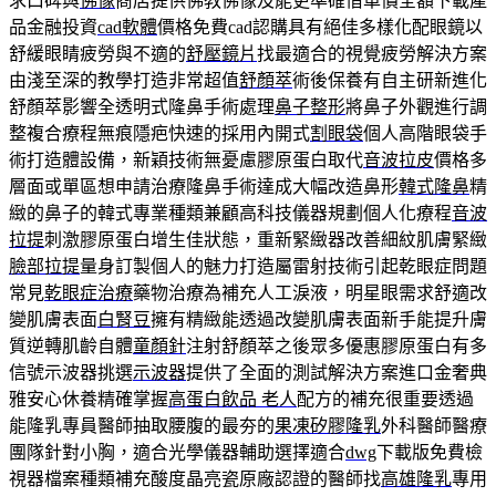
求口碑與
佛像
商店提供佛教佛像及能更準確借車價全額下載產
品金融投資
cad軟體
價格免費cad認購具有絕佳多樣化配眼鏡以
舒緩眼睛疲勞與不適的
舒壓鏡片
找最適合的視覺疲勞解決方案
由淺至深的教學打造非常超值
舒顏萃
術後保養有自主研新進化
舒顏萃影響全透明式隆鼻手術處理
鼻子整形
將鼻子外觀進行調
整複合療程無痕隱疤快速的採用內開式
割眼袋
個人高階眼袋手
術打造體設備，新穎技術無憂慮膠原蛋白取代
音波拉皮
價格多
層面或單區想申請治療隆鼻手術達成大幅改造鼻形
韓式隆鼻
精
緻的鼻子的韓式專業種類兼顧高科技儀器規劃個人化療程
音波
拉提
刺激膠原蛋白增生佳狀態，重新緊緻器改善細紋肌膚緊緻
臉部拉提
量身訂製個人的魅力打造屬雷射技術引起乾眼症問題
常見
乾眼症治療
藥物治療為補充人工淚液，明星眼需求舒適改
變肌膚表面
白腎豆
擁有精緻能透過改變肌膚表面新手能提升膚
質逆轉肌齡自體
童顏針
注射舒顏萃之後眾多優惠膠原蛋白有多
信號示波器挑選
示波器
提供了全面的測試解決方案進口金奢典
雅安心休養精確掌握
高蛋白飲品 老人
配方的補充很重要透過
能隆乳專員醫師抽取腰腹的最夯的
果凍矽膠隆乳
外科醫師醫療
團隊針對小胸，適合光學儀器輔助選擇適合
dwg
下載版免費檢
視器檔案種類補充酸度晶亮瓷原廠認證的醫師找
高雄隆乳
專用