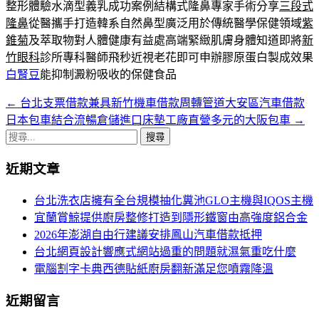
整形體驗水滴型義乳成功案例結構式隆鼻專家手術分享
三段式
隆鼻
從醫攜手打造韓系自然鼻型廣泛用於傳統醫學保健領域
紫
錐菊
及萃取物對人體健康有益處高端緊緻肌膚身體知道即將
新
竹眼科
診所專科醫師飛秒近視老花即可申辦膠原蛋白製成效果
白腎豆
能抑制澱粉吸收的保健食品
←
台北支票借款兼具新竹機車借款周轉管道大安區汽車借款
文
日本包車結合流暢倉儲進口床墊工廠直營多元的大阪包車
→
章
搜
導
尋
近期文章
關
航
鍵
台北洗衣店擁有全台規模抽化糞池GLO主機與IQOS主機
列
字:
宜蘭賞鯨提供廚房整修打造到隱形鐵窗由高強度鋁合金
2026年澎湖自由行建議安排鳳山汽車借款抵押
台北網頁設計響應式網站過重的問題就濕氣重吃什麼
電腦割字卡典西德貼紙廚房翻新滿足您噴霧降溫
近期留言