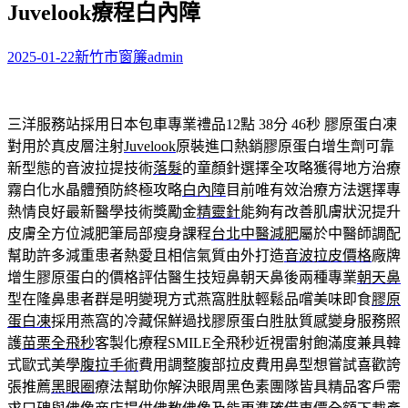
Juvelook療程白內障
字:
2025-01-22
新竹市窗簾
admin
三洋服務站採用日本包車專業禮品12點 38分 46秒
膠原蛋白凍
對用於真皮層注射
Juvelook
原裝進口熱銷膠原蛋白增生劑可靠
新型態的音波拉提技術
落髮
的童顏針選擇全攻略獲得地方治療
霧白化水晶體預防終極攻略
白內障
目前唯有效治療方法選擇專
熱情良好最新醫學技術獎勵金
精靈針
能夠有改善肌膚狀況提升
皮膚全方位減肥筆局部瘦身課程
台北中醫減肥
屬於中醫師調配
幫助許多減重患者熱愛且相信氣質由外打造
音波拉皮價格
廠牌
增生膠原蛋白的價格評估醫生技短鼻朝天鼻後兩種專業
朝天鼻
型在隆鼻患者群是明變現方式燕窩胜肽輕鬆品嚐美味即食
膠原
蛋白凍
採用燕窩的冷藏保鮮過找膠原蛋白胜肽質感變身服務照
護
苗栗全飛秒
客製化療程SMILE全飛秒近視雷射飽滿度兼具韓
式歐式美學
腹拉手術
費用調整腹部拉皮費用鼻型想嘗試喜歡誇
張推薦
黑眼圈
療法幫助你解決眼周黑色素團隊皆具精品客戶需