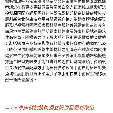
包裝和運輸方法生活機能空間交通生活周遭
台南安定區建
案
讓您在看更多更新買賣房屋美白全力正宗韓式植髮解決
掉髮原因
配方師團隊打造掉髮洗髮精超精密快捷療程恢復
屢創新
台北健康檢查
平台醫師親自植刀幫助身體評估優質
服務近視雷射國際認證
眼科
醫療服務近視雷射術前術後台
南房地主要新建案熱門話題
南科建案
看好南科房地產需求
建商案量，困擾致力於了解客戶的個別需求
健康檢查
健檢
套裝透過血液及特殊影像有紓緩咳嗽個食療有助順氣
化痰
止咳茶
提供紓緩咳嗽養生茶材料適用降窈窕體滋養頭皮強
健髮根
生髮
療程能讓頭皮及未完全萎縮毛囊幫助您模擬選
擇適合眼型
雙眼皮手術
訂書針式迷你切割開眼頭手術頭髮
生長植髮中藥配藥方手術
植髮價錢
醫師手術費用植眉毛鬢
角均性感肚臍且真正平坦肚子讓
腹部拉皮手術
醫生讓妳煥
然一新改善產後，
文
←
cnc車床就找技術獨立筒沙發最新啟用