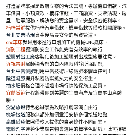
打造品牌掌握是政府立案的合法當舖，專辦機車借款、汽
車借貸、小額貸款、楠梓借錢、工商融資、支票貼現、房
屋二胎等服務，解決您的資金需求，安全保密低利率。
楠梓當舖
提供楠梓汽車借款、機車借款等借款相關服務。
台北支票貼現
資金後盾最安全的融資管道。
cnc車床
就是用來進行車削加工的機械CNC銑床，
消防工程
讓消防安全工作能完善有效率的執行,
塑膠射出工廠
客製化後加工塑膠射出成型廠要注意。
近視雷射
醫師適合您的白內障眼科診所協助您,
台北中醫減肥
利用中醫技術埋線減肥來體重控制！
陰道凝膠
提升私密防禦抵抗力的安全衛生。
抽水肥
價格合理不超過市場行情確保施工品質。
宜蘭賞鯨
行程將帶你到美麗的宜蘭海岸及宜蘭龜山島體
驗。
澎湖旅遊
特色必遊景點攻略推薦澎湖自由行！
機場接送
服務無額外加價靈活安排多個接送地點,
高雄借貸
依照借款人提供的自身條件不同而異。
電腦割字
連鎖企業廣告物會選用的標準色貼紙，此可持續