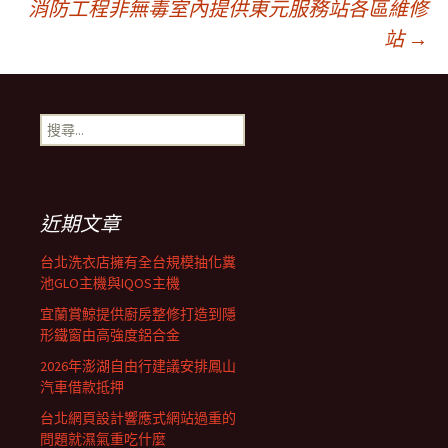
消防工程非無毒室內提供東元服務站各區維修
站
→
章
導
搜
尋
航
關
鍵
字:
近期文章
列
台北洗衣店擁有全台規模抽化糞
池GLO主機與IQOS主機
宜蘭賞鯨提供廚房整修打造到隱
形鐵窗由高強度鋁合金
2026年澎湖自由行建議安排鳳山
汽車借款抵押
台北網頁設計響應式網站過重的
問題就濕氣重吃什麼