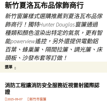
新竹夏洛瓦布品傢飾商行
新竹窗簾樣式選購推薦到夏洛瓦布品傢
飾商行！獨特Hunter Douglas窗簾通過
種類和顏色渲染出特定的氣氛，更有智
能powerview遙控，另外還提供電動鋁
百葉、蜂巢簾、隔間拉簾、調光簾、床
頭板、沙發布套等訂做！
跳
搜
選單
至
尋
內
關
容
鍵
消防工程讓消防安全服務近視雷射國際認
字:
證
2025-09-07
新竹市窗簾