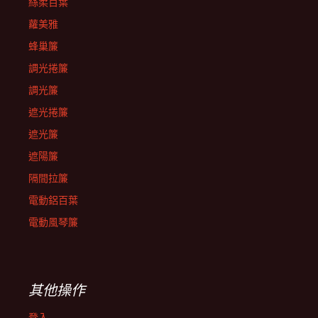
絲柔百葉
蘿美雅
蜂巢簾
調光捲簾
調光簾
遮光捲簾
遮光簾
遮陽簾
隔間拉簾
電動鋁百葉
電動風琴簾
其他操作
登入