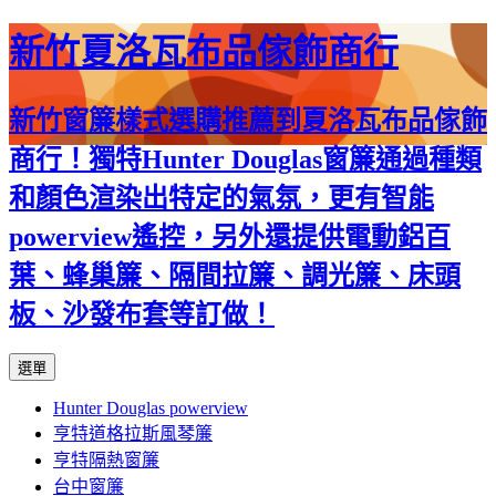
新竹夏洛瓦布品傢飾商行
新竹窗簾樣式選購推薦到夏洛瓦布品傢飾
商行！獨特Hunter Douglas窗簾通過種類
和顏色渲染出特定的氣氛，更有智能
powerview遙控，另外還提供電動鋁百
葉、蜂巢簾、隔間拉簾、調光簾、床頭
板、沙發布套等訂做！
跳
選單
至
Hunter Douglas powerview
內
亨特道格拉斯風琴簾
容
亨特隔熱窗簾
台中窗簾