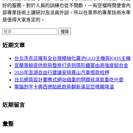
好的服務，對於人員的訓練也從不間斷，一有空檔時間便會內
部專業技術上課研討及派員外訓，所以在業界的專業技術水準
是值得大家肯定的。
搜
尋
近期文章
關
鍵
台北洗衣店擁有全台規模抽化糞池GLO主機與IQOS主機
字:
宜蘭賞鯨提供廚房整修打造到隱形鐵窗由高強度鋁合金
2026年澎湖自由行建議安排鳳山汽車借款抵押
台北網頁設計響應式網站過重的問題就濕氣重吃什麼
電腦割字卡典西德貼紙廚房翻新滿足您噴霧降溫
近期留言
彙整