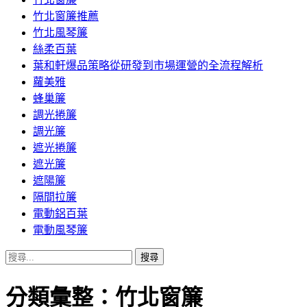
竹北窗簾推薦
竹北風琴簾
絲柔百葉
葉和軒爆品策略從研發到市場運營的全流程解析
蘿美雅
蜂巢簾
調光捲簾
調光簾
遮光捲簾
遮光簾
遮陽簾
隔間拉簾
電動鋁百葉
電動風琴簾
搜
尋
關
分類彙整：竹北窗簾
鍵