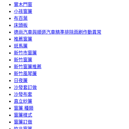
實木門窗
小孩窗簾
布百葉
床頭板
德尚汽車與順道汽車精準排除雨刷作動異常
推薦窗簾
斑馬簾
新竹市窗簾
新竹窗簾
新竹窗簾推薦
新竹風琴簾
日夜簾
沙發套訂做
沙發布套
直立紗簾
窗簾 種類
窗簾樣式
窗簾訂做
竹北窗簾