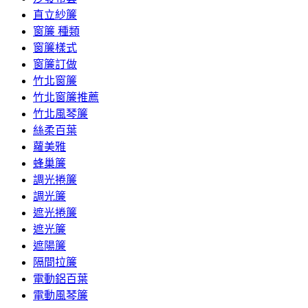
直立紗簾
窗簾 種類
窗簾樣式
窗簾訂做
竹北窗簾
竹北窗簾推薦
竹北風琴簾
絲柔百葉
蘿美雅
蜂巢簾
調光捲簾
調光簾
遮光捲簾
遮光簾
遮陽簾
隔間拉簾
電動鋁百葉
電動風琴簾