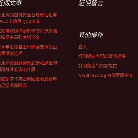
近期文章
近期留言
台北洗衣店擁有全台規模抽化糞
GLO主機與IQOS主機
宜蘭賞鯨提供廚房整修打造到隱
其他操作
形鐵窗由高強度鋁合金
登入
2026年澎湖自由行建議安排鳳山
汽車借款抵押
訂閱網站內容的資訊提供
台北網頁設計響應式網站過重的
訂閱留言的資訊提供
問題就濕氣重吃什麼
WordPress.org 台灣繁體中文
電腦割字卡典西德貼紙廚房翻新
滿足您噴霧降溫