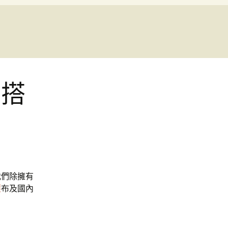
的搭
我們除擁有
簾
布及國內
。