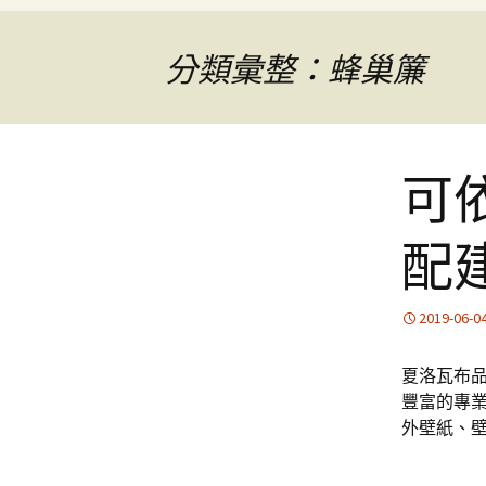
分類彙整：蜂巢簾
可
配
2019-06-0
夏洛瓦布
豐富的專
外壁紙、