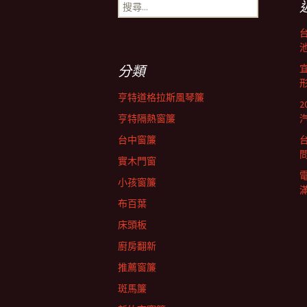
搜
尋
關
鍵
池
字:
分類
亨特道格拉斯風琴簾
亨特隔熱窗簾
台中窗簾
實木門窗
小孩窗簾
布百葉
床頭板
廚房翻新
推薦窗簾
斑馬簾