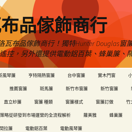
瓦布品傢飾商行
布品傢飾商行！獨特Hunter Dougla
view遙控，另外還提供電動鋁百葉、蜂巢簾
斯風琴簾
亨特隔熱窗簾
台中窗簾
實木門窗
推薦窗簾
斑馬簾
新竹市窗簾
新竹窗簾
直立紗簾
窗簾 種類
窗簾樣式
窗簾訂做
竹
策略從研發到市場運營的全流程解析
蘿美雅
蜂巢簾
間拉簾
電動鋁百葉
電動風琴簾