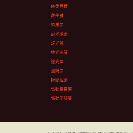
絲柔百葉
蘿美雅
蜂巢簾
調光捲簾
調光簾
遮光捲簾
遮光簾
遮陽簾
隔間拉簾
電動鋁百葉
電動風琴簾