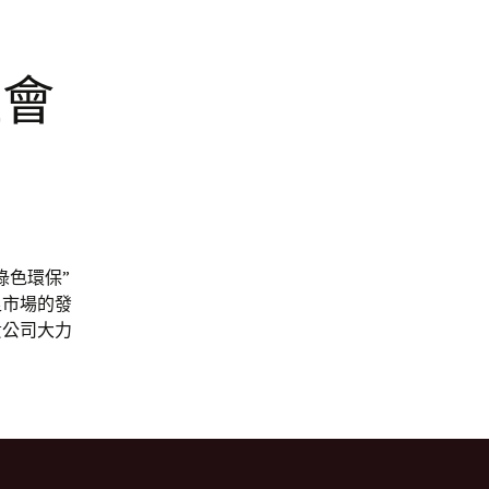
社會
綠色環保”
足市場的發
貴公司大力