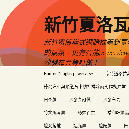
新竹夏洛
新竹窗簾樣式選購推薦到夏洛瓦
的氣氛，更有智能power
沙發布套等訂做！
跳
Hunter Douglas powerview
亨特道格拉
至
內
德尚汽車與順道汽車精準排除雨刷作動異常
容
日夜簾
沙發套訂做
沙發布套
竹北風琴簾
絲柔百葉
葉和軒爆品
遮光捲簾
遮光簾
遮陽簾
隔