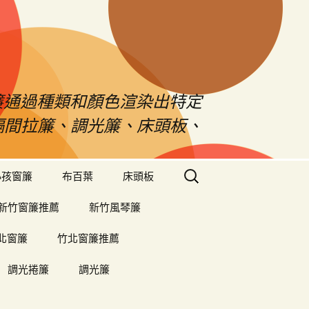
s窗簾通過種類和顏色渲染出特定
、隔間拉簾、調光簾、床頭板、
搜
小孩窗簾
布百葉
床頭板
尋
關
新竹窗簾推薦
新竹風琴簾
鍵
字:
北窗簾
竹北窗簾推薦
調光捲簾
調光簾