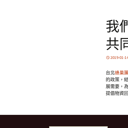
我
共
2019-01-1
台北
蜂巢
的政策，
展需要，
提倡物資