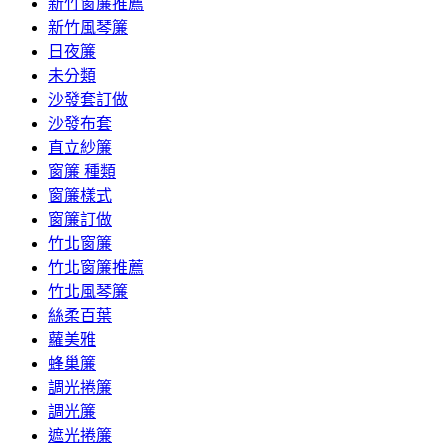
新竹窗簾推薦
新竹風琴簾
日夜簾
未分類
沙發套訂做
沙發布套
直立紗簾
窗簾 種類
窗簾樣式
窗簾訂做
竹北窗簾
竹北窗簾推薦
竹北風琴簾
絲柔百葉
蘿美雅
蜂巢簾
調光捲簾
調光簾
遮光捲簾