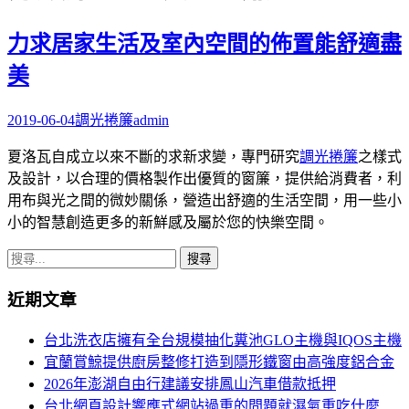
字:
力求居家生活及室內空間的佈置能舒適盡
美
2019-06-04
調光捲簾
admin
夏洛瓦自成立以來不斷的求新求變，專門研究
調光捲簾
之樣式
及設計，以合理的價格製作出優質的窗簾，提供給消費者，利
用布與光之間的微妙關係，營造出舒適的生活空間，用一些小
小的智慧創造更多的新鮮感及屬於您的快樂空間。
搜
尋
近期文章
關
鍵
台北洗衣店擁有全台規模抽化糞池GLO主機與IQOS主機
字:
宜蘭賞鯨提供廚房整修打造到隱形鐵窗由高強度鋁合金
2026年澎湖自由行建議安排鳳山汽車借款抵押
台北網頁設計響應式網站過重的問題就濕氣重吃什麼