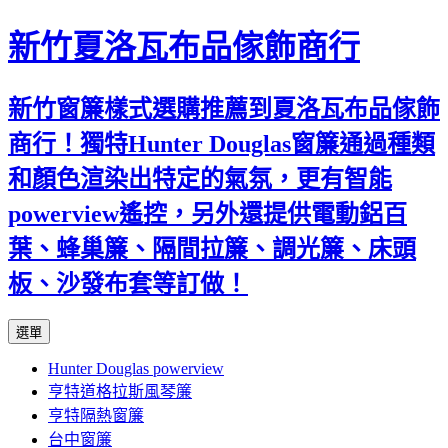
新竹夏洛瓦布品傢飾商行
新竹窗簾樣式選購推薦到夏洛瓦布品傢飾
商行！獨特Hunter Douglas窗簾通過種類
和顏色渲染出特定的氣氛，更有智能
powerview遙控，另外還提供電動鋁百
葉、蜂巢簾、隔間拉簾、調光簾、床頭
板、沙發布套等訂做！
跳
選單
至
Hunter Douglas powerview
內
亨特道格拉斯風琴簾
容
亨特隔熱窗簾
台中窗簾