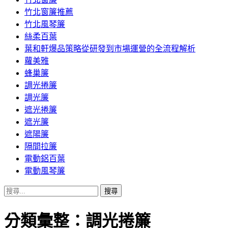
竹北窗簾推薦
竹北風琴簾
絲柔百葉
葉和軒爆品策略從研發到市場運營的全流程解析
蘿美雅
蜂巢簾
調光捲簾
調光簾
遮光捲簾
遮光簾
遮陽簾
隔間拉簾
電動鋁百葉
電動風琴簾
搜
尋
關
分類彙整：調光捲簾
鍵