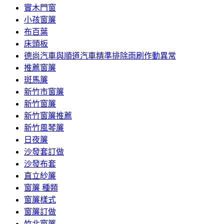
實木門窗
小孩窗簾
布百葉
床頭板
德尚汽車與順道汽車精準排除雨刷作動異常
推薦窗簾
斑馬簾
新竹市窗簾
新竹窗簾
新竹窗簾推薦
新竹風琴簾
日夜簾
沙發套訂做
沙發布套
直立紗簾
窗簾 種類
窗簾樣式
窗簾訂做
竹北窗簾