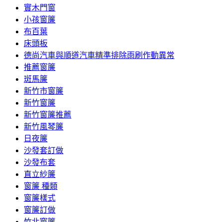
實木門窗
小孩窗簾
布百葉
床頭板
德尚汽車與順道汽車精準排除雨刷作動異常
推薦窗簾
斑馬簾
新竹市窗簾
新竹窗簾
新竹窗簾推薦
新竹風琴簾
日夜簾
沙發套訂做
沙發布套
直立紗簾
窗簾 種類
窗簾樣式
窗簾訂做
竹北窗簾