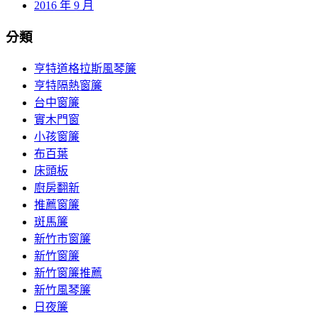
2016 年 9 月
分類
亨特道格拉斯風琴簾
亨特隔熱窗簾
台中窗簾
實木門窗
小孩窗簾
布百葉
床頭板
廚房翻新
推薦窗簾
斑馬簾
新竹市窗簾
新竹窗簾
新竹窗簾推薦
新竹風琴簾
日夜簾