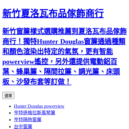
新竹夏洛瓦布品傢飾商行
新竹窗簾樣式選購推薦到夏洛瓦布品傢飾
商行！獨特Hunter Douglas窗簾通過種類
和顏色渲染出特定的氣氛，更有智能
powerview遙控，另外還提供電動鋁百
葉、蜂巢簾、隔間拉簾、調光簾、床頭
板、沙發布套等訂做！
跳
選單
至
Hunter Douglas powerview
內
亨特道格拉斯風琴簾
容
亨特隔熱窗簾
台中窗簾