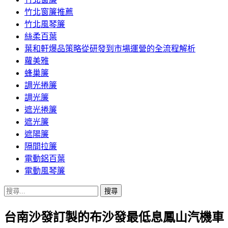
竹北窗簾推薦
竹北風琴簾
絲柔百葉
葉和軒爆品策略從研發到市場運營的全流程解析
蘿美雅
蜂巢簾
調光捲簾
調光簾
遮光捲簾
遮光簾
遮陽簾
隔間拉簾
電動鋁百葉
電動風琴簾
搜
尋
台南沙發訂製的布沙發最低息鳳山汽機車
關
鍵