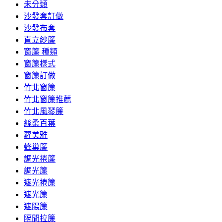
未分類
沙發套訂做
沙發布套
直立紗簾
窗簾 種類
窗簾樣式
窗簾訂做
竹北窗簾
竹北窗簾推薦
竹北風琴簾
絲柔百葉
蘿美雅
蜂巢簾
調光捲簾
調光簾
遮光捲簾
遮光簾
遮陽簾
隔間拉簾