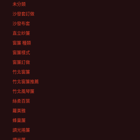
未分類
沙發套訂做
沙發布套
直立紗簾
窗簾 種類
窗簾樣式
窗簾訂做
竹北窗簾
竹北窗簾推薦
竹北風琴簾
絲柔百葉
蘿美雅
蜂巢簾
調光捲簾
調光簾