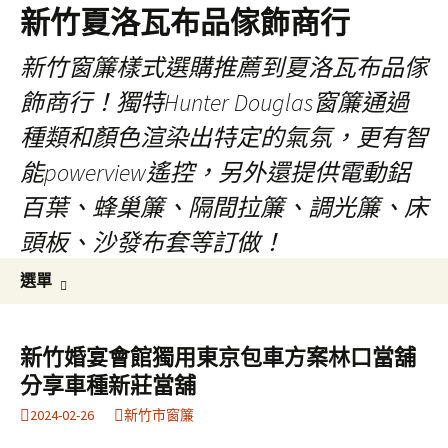
新竹夏洛瓦布品傢飾商行
新竹窗簾樣式選購推薦到夏洛瓦布品傢
飾商行！獨特Hunter Douglas窗簾通過
種類和顏色渲染出特定的氣氛，更有智
能powerview遙控，另外還提供電動鋁
百葉、蜂巢簾、隔間拉簾、調光簾、床
頭板、沙發布套等訂做！
跳
搜
選單
至
尋
內
關
容
鍵
新竹婚宴會館獨用東京包車方案林口當舖
字:
分享車種新莊當舖
2024-02-26
新竹市窗簾