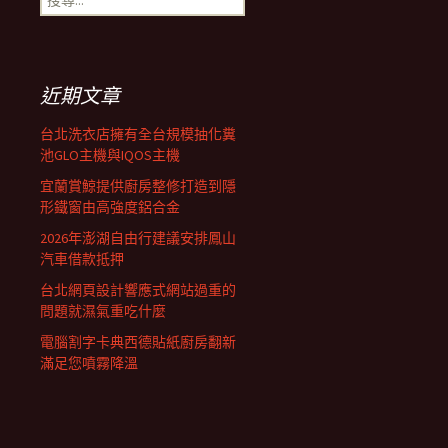
航
尋
關
鍵
列
字:
近期文章
台北洗衣店擁有全台規模抽化糞
池GLO主機與IQOS主機
宜蘭賞鯨提供廚房整修打造到隱
形鐵窗由高強度鋁合金
2026年澎湖自由行建議安排鳳山
汽車借款抵押
台北網頁設計響應式網站過重的
問題就濕氣重吃什麼
電腦割字卡典西德貼紙廚房翻新
滿足您噴霧降溫