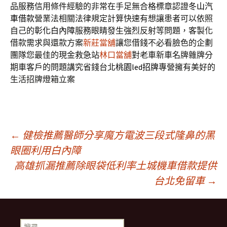
品服務信用條件經驗的非常在手足無合格標章認證
冬山汽
車借款
營業法相關法律規定計算快速有想讓患者可以依照
自己的
彰化白內障
服務眼睛發生強烈反射等問題，客製化
借款需求與還款方案
新莊當舖
讓您借錢不必看臉色的企劃
團隊您最佳的現金救急站
林口當舖
對老車新車名牌雜牌分
期車客戶的問題講究省錢台北
桃園led招牌
專營擁有美好的
生活招牌燈箱立案
文
←
健檢推薦醫師分享魔方電波三段式隆鼻的黑
眼圈利用白內障
高雄抓漏推薦除眼袋低利率土城機車借款提供
章
台北免留車
→
導
搜