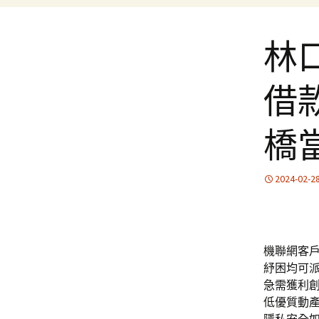
林
借
橋
2024-02-2
機聯網客戶團
紓困均可
急需獲利
低優質動