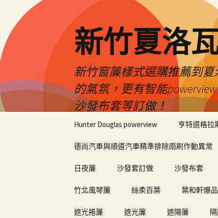
新竹夏洛
新竹窗簾樣式選購推薦到夏洛瓦
的氣氛，更有智能power
沙發布套等訂做！
跳
Hunter Douglas powerview
亨特道格拉
至
內
德尚汽車與順道汽車精準排除雨刷作動異常
容
日夜簾
沙發套訂做
沙發布套
竹北風琴簾
絲柔百葉
葉和軒爆品
遮光捲簾
遮光簾
遮陽簾
隔