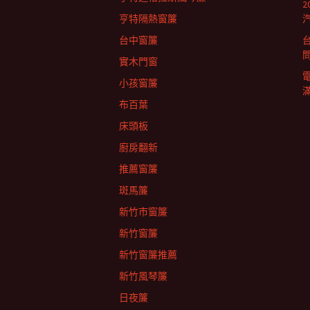
列
亨特隔熱窗簾
台中窗簾
實木門窗
小孩窗簾
布百葉
床頭板
廚房翻新
推薦窗簾
斑馬簾
新竹市窗簾
新竹窗簾
新竹窗簾推薦
新竹風琴簾
日夜簾