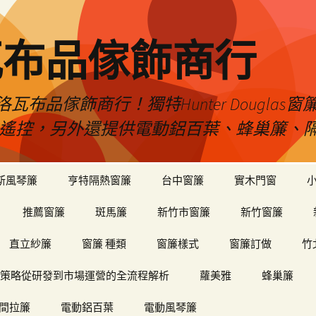
瓦布品傢飾商行
布品傢飾商行！獨特Hunter Dougla
view遙控，另外還提供電動鋁百葉、蜂巢簾
斯風琴簾
亨特隔熱窗簾
台中窗簾
實木門窗
推薦窗簾
斑馬簾
新竹市窗簾
新竹窗簾
直立紗簾
窗簾 種類
窗簾樣式
窗簾訂做
竹
策略從研發到市場運營的全流程解析
蘿美雅
蜂巢簾
間拉簾
電動鋁百葉
電動風琴簾