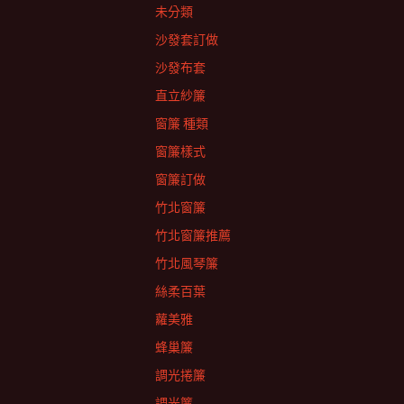
未分類
沙發套訂做
沙發布套
直立紗簾
窗簾 種類
窗簾樣式
窗簾訂做
竹北窗簾
竹北窗簾推薦
竹北風琴簾
絲柔百葉
蘿美雅
蜂巢簾
調光捲簾
調光簾