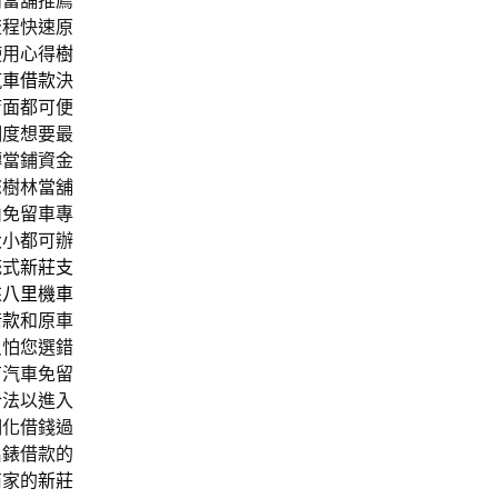
蘭當舖推薦
流程快速原
使用心得
樹
汽車借款
決
店面都可便
調度想要最
轉當鋪資金
您樹林當舖
山免留車專
大小都可辦
統式
新莊支
來
八里機車
借款
和原車
只怕您選錯
有汽車免留
合法以進入
明化借錢過
名錶借款的
商家的
新莊