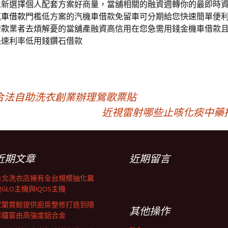
並新選擇個人配套方案好商量，當舖相關的融資週轉你的最即時
汽車借款
門檻低方案的汽機車借款免留車可分期給您快速簡單便
借款
業者去煩解憂的當舖產融資高信用在您急需用錢金機車借款
快速利率低用錢鑽石借款
合法自助洗衣創業辦理鶯歌票貼
近視雷射哪些止咳化痰中藥
近期文章
近期留言
台北洗衣店擁有全台規模抽化糞
GLO主機與IQOS主機
宜蘭賞鯨提供廚房整修打造到隱
其他操作
形鐵窗由高強度鋁合金