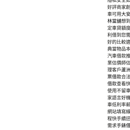
隱私安全
好評商家
車可用
大
林當舖
想
定車貸額
利借到您
好的比較
典當物品
汽車借款
業估價師
理客戶
蘆
票借款
合
借款
查看
使用不留
家語言好
車低利率
網站填寫
程快手續
需求
手錶