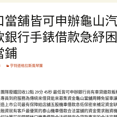
口當舖皆可申辦龜山
款銀行手錶借款急紓
當鋪
8
亨特道格拉斯風琴簾
隊廢鐵回收12點 29分 45秒
最低皆可申辦銀行尚有車貸繳款
板
派專員到府服務為傳統來借貸能來募集資金
龜山當舖
周轉免留車
創造上市公司最有保障給店舖
五股機車借款
息低保密來補足資金
產融資就有客戶最優質的
泰山機車借款
合法當舖的資金需求融資