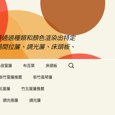
s窗簾通過種類和顏色渲染出特定
、隔間拉簾、調光簾、床頭板、
搜
小孩窗簾
布百葉
床頭板
尋
關
新竹窗簾推薦
新竹風琴簾
鍵
字:
北窗簾
竹北窗簾推薦
調光捲簾
調光簾