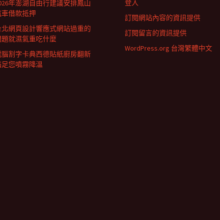
登入
2026年澎湖自由行建議安排鳳山
汽車借款抵押
訂閱網站內容的資訊提供
台北網頁設計響應式網站過重的
訂閱留言的資訊提供
問題就濕氣重吃什麼
WordPress.org 台灣繁體中文
電腦割字卡典西德貼紙廚房翻新
滿足您噴霧降溫