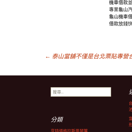
機車借款
專業
龜山
龜山機車
借款
放錢
文
←
泰山當舖不僅是台北票貼專營
章
搜
導
尋
關
鍵
池
航
字:
分類
亨特道格拉斯風琴簾