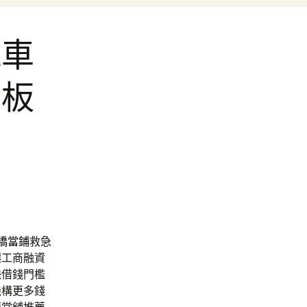
汽車
困板
橋當鋪
救急
讓工商融資
缺借錢門檻
機構更多錢