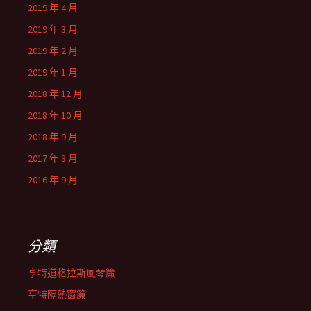
2019 年 4 月
2019 年 3 月
2019 年 2 月
2019 年 1 月
2018 年 12 月
2018 年 10 月
2018 年 9 月
2017 年 3 月
2016 年 9 月
分類
亨特道格拉斯風琴簾
亨特隔熱窗簾