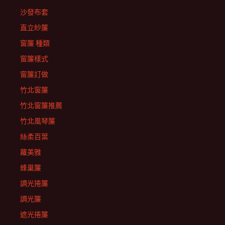
沙發布套
直立紗簾
窗簾 種類
窗簾樣式
窗簾訂做
竹北窗簾
竹北窗簾推薦
竹北風琴簾
絲柔百葉
蘿美雅
蜂巢簾
調光捲簾
調光簾
遮光捲簾