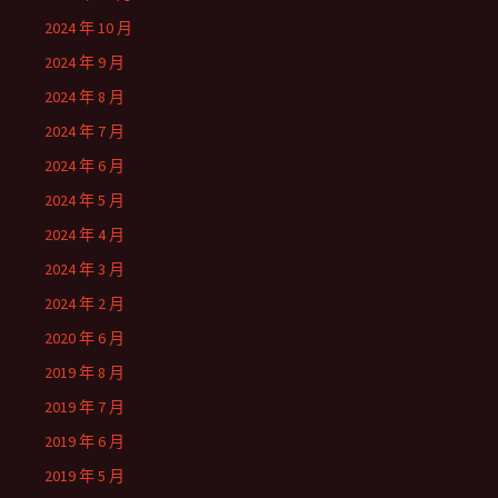
2024 年 10 月
2024 年 9 月
2024 年 8 月
2024 年 7 月
2024 年 6 月
2024 年 5 月
2024 年 4 月
2024 年 3 月
2024 年 2 月
2020 年 6 月
2019 年 8 月
2019 年 7 月
2019 年 6 月
2019 年 5 月