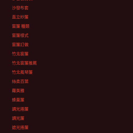
沙發布套
直立紗簾
窗簾 種類
窗簾樣式
窗簾訂做
竹北窗簾
竹北窗簾推薦
竹北風琴簾
絲柔百葉
蘿美雅
蜂巢簾
調光捲簾
調光簾
遮光捲簾