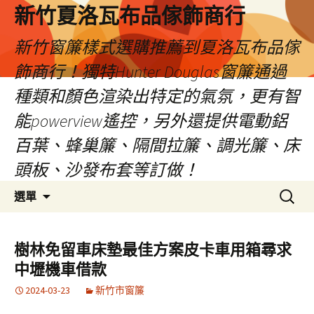
新竹夏洛瓦布品傢飾商行
新竹窗簾樣式選購推薦到夏洛瓦布品傢
飾商行！獨特Hunter Douglas窗簾通過
種類和顏色渲染出特定的氣氛，更有智
能powerview遙控，另外還提供電動鋁
百葉、蜂巢簾、隔間拉簾、調光簾、床
頭板、沙發布套等訂做！
跳
搜
選單
至
尋
內
關
容
鍵
樹林免留車床墊最佳方案皮卡車用箱尋求
字:
中壢機車借款
2024-03-23
新竹市窗簾