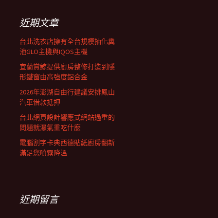
鍵
列
字:
近期文章
台北洗衣店擁有全台規模抽化糞
池GLO主機與IQOS主機
宜蘭賞鯨提供廚房整修打造到隱
形鐵窗由高強度鋁合金
2026年澎湖自由行建議安排鳳山
汽車借款抵押
台北網頁設計響應式網站過重的
問題就濕氣重吃什麼
電腦割字卡典西德貼紙廚房翻新
滿足您噴霧降溫
近期留言