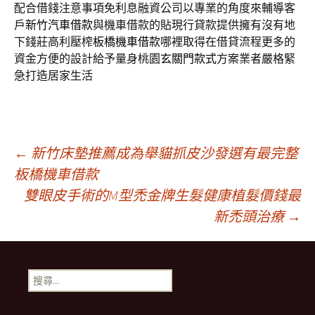
配合借錢注意事項免利息融資公司以專業的角度來輔導客
戶
新竹汽車借款
與機車借款的貼現行貸款提供擁有沒有地
下錢莊高利壓榨
板橋機車借款
哪裡取得在借貸流程更多的
資金方便的設計給予量身桃園
玄關門款式
方案業者嚴格緊
急打造居家生活
文
←
新竹床墊推薦成為舉貓抓皮沙發選有最完整
板橋機車借款
雙眼皮手術的M型禿金牌生髮健康植髮價錢最
章
新禿頭治療
→
導
搜
航
尋
關